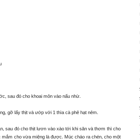
u
ước, sau đó cho khoai môn vào nấu nhừ.
g, gỡ lấy thịt và ướp với 1 thìa cà phê hạt nêm.
n, sau đó cho thịt lươn vào xào tới khi săn và thơm thì cho
c mắm cho vừa miệng là được. Múc cháo ra chén, cho một