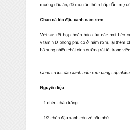
muổng dầu ăn, để món ăn thêm hấp dẫn, mẹ có t
Cháo cá lóc đậu xanh nấm rơm
Với sự kết hợp hoàn hảo của các axit béo om
vitamin D phong phú có ở nấm rơm, lại thêm c
bổ sung nhiều chất dinh dưỡng rất tốt trong việ
Cháo cá lóc đậu xanh nấm rơm cung cấp nhiều
Nguyên liệu
– 1 chén cháo trắng
– 1/2 chén đậu xanh còn vỏ nấu nhừ