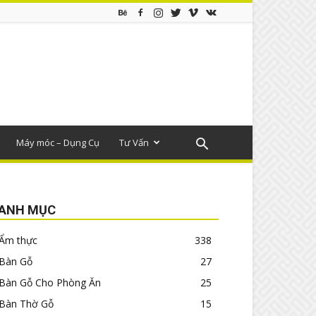
Máy móc – Dụng Cụ
Tư Vấn
ANH MỤC
Ẩm thực
338
Bàn Gỗ
27
Bàn Gỗ Cho Phòng Ăn
25
Bàn Thờ Gỗ
15