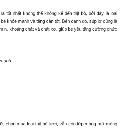
 là tốt nhất không thể không kể đến thịt bò, bởi đây là loại
p bé khỏe mạnh và tăng cân tốt. Bên cạnh đó, súp lơ cũng là
tamin, khoáng chất và chất xơ, giúp bé yêu tăng cường chức
e mạnh
mỡ, chọn mua loại thịt bò tươi, vẫn còn lớp màng mỡ mỏng