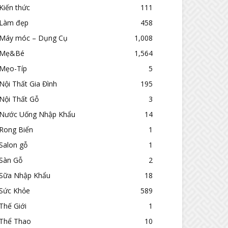
Kiến thức
111
Làm đẹp
458
Máy móc – Dụng Cụ
1,008
Mẹ&Bé
1,564
Mẹo-Típ
5
Nội Thất Gia Đình
195
Nội Thất Gỗ
3
Nước Uống Nhập Khẩu
14
Rong Biển
1
Salon gỗ
1
Sàn Gỗ
2
Sữa Nhập Khẩu
18
Sức Khỏe
589
Thế Giới
1
Thể Thao
10