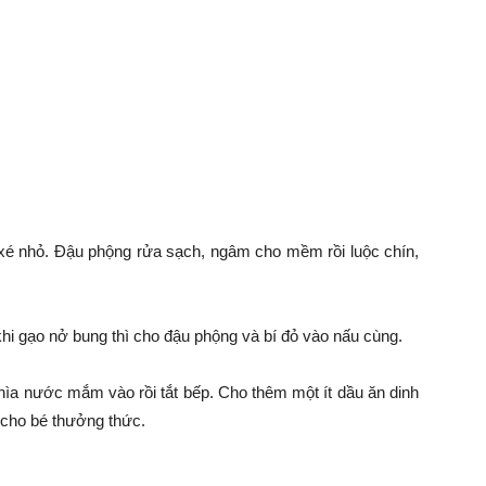
à xé nhỏ. Đậu phộng rửa sạch, ngâm cho mềm rồi luộc chín,
hi gạo nở bung thì cho đậu phộng và bí đỏ vào nấu cùng.
ìa nước mắm vào rồi tắt bếp. Cho thêm một ít dầu ăn dinh
 cho bé thưởng thức.