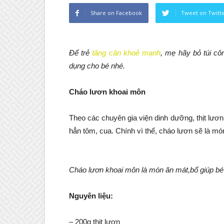
Share on Facebook
Tweet on Twitt
Để trẻ
tăng cân khoẻ mạnh
, mẹ hãy bỏ túi cô
dụng cho bé nhé.
Cháo lươn khoai môn
Theo các chuyên gia viện dinh dưỡng, thịt lươn
hẳn tôm, cua. Chính vì thế, cháo lươn sẽ là món
Cháo lươn khoai môn là món ăn mát,bổ giúp b
Nguyên liệu:
– 200g thịt lươn