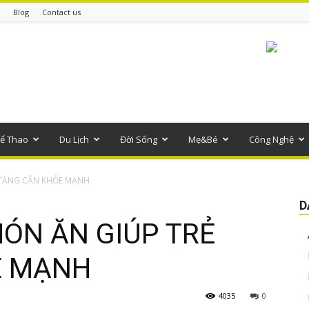
Blog
Contact us
ể Thao
Du Lịch
Đời Sống
Mẹ&Bé
Công Nghệ
 TĂNG CÂN KHỎE MẠNH
D
ÓN ĂN GIÚP TRẺ
E MẠNH
4035
0