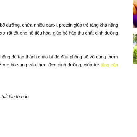
ổ dưỡng, chứa nhiều canxi, protein giúp trẻ tăng khả năng
 xơ rất tốt cho hệ tiêu hóa, giúp bé hấp thụ chất dinh dưỡng
 phộng để tạo thành cháo bí đỏ đậu phộng sẽ vô cùng thơm
để mẹ bổ sung vào thực đơn dinh dưỡng, giúp trẻ
tăng cân
hất lẫn trí não