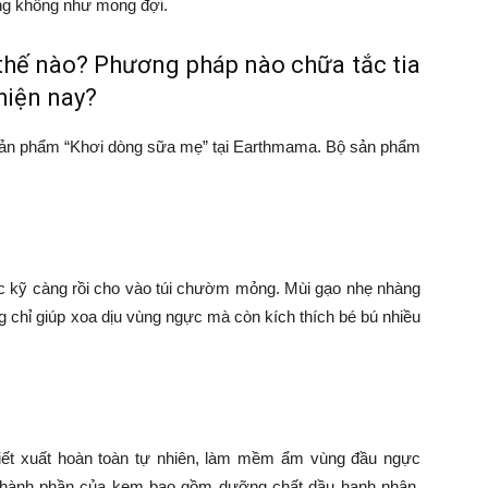
ũng không như mong đợi.
m thế nào? Phương pháp nào chữa tắc tia
hiện nay?
sản phẩm “Khơi dòng sữa mẹ” tại Earthmama. Bộ sản phẩm
c kỹ càng rồi cho vào túi chườm mỏng. Mùi gạo nhẹ nhàng
 chỉ giúp xoa dịu vùng ngực mà còn kích thích bé bú nhiều
t xuất hoàn toàn tự nhiên, làm mềm ẩm vùng đầu ngực
 Thành phần của kem bao gồm dưỡng chất dầu hạnh nhân,