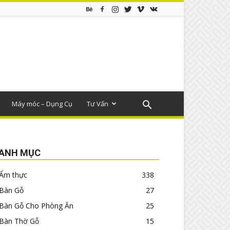
Máy móc – Dụng Cụ
Tư Vấn
ANH MỤC
Ẩm thực
338
Bàn Gỗ
27
Bàn Gỗ Cho Phòng Ăn
25
Bàn Thờ Gỗ
15