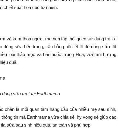
i chiết suất hoa cúc tự nhiên.
ờm và kem thoa ngực, mẹ nên tập thói quen sử dụng trà lợi
 dòng sữa bên trong, cân bằng nội tiết tố để dòng sữa tốt
nhiều loài thảo mộc và bài thuốc Trung Hoa, với mùi hương
hiệu quả.
i dòng sữa mẹ” tại Earthmama
hắc chắn là mối quan tâm hàng đầu của nhiều mẹ sau sinh,
g thông tin mà Earthmama vừa chia sẻ, hy vọng sẽ giúp các
ia sữa sau sinh hiệu quả, an toàn và phù hợp.