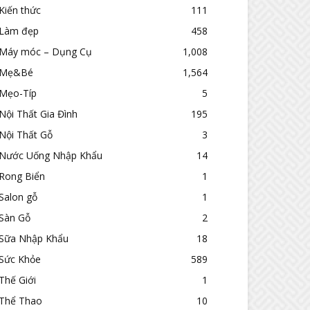
Kiến thức
111
Làm đẹp
458
Máy móc – Dụng Cụ
1,008
Mẹ&Bé
1,564
Mẹo-Típ
5
Nội Thất Gia Đình
195
Nội Thất Gỗ
3
Nước Uống Nhập Khẩu
14
Rong Biển
1
Salon gỗ
1
Sàn Gỗ
2
Sữa Nhập Khẩu
18
Sức Khỏe
589
Thế Giới
1
Thể Thao
10