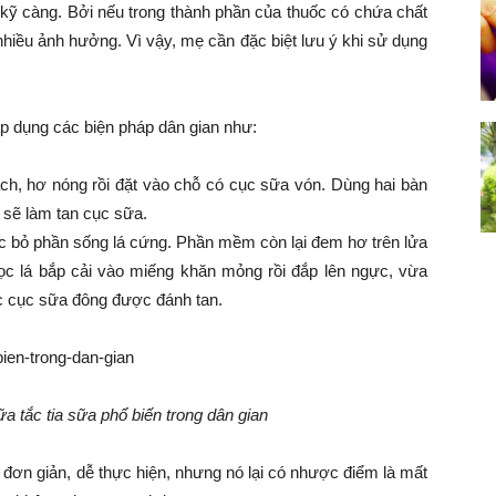
kỹ càng. Bởi nếu trong thành phần của thuốc có chứa chất
nhiều ảnh hưởng. Vì vậy, mẹ cần đặc biệt lưu ý khi sử dụng
p dụng các biện pháp dân gian như:
ạch, hơ nóng rồi đặt vào chỗ có cục sữa vón. Dùng hai bàn
t sẽ làm tan cục sữa.
 lọc bỏ phần sống lá cứng. Phần mềm còn lại đem hơ trên lửa
ọc lá bắp cải vào miếng khăn mỏng rồi đắp lên ngực, vừa
c cục sữa đông được đánh tan.
ữa tắc tia sữa phổ biến trong dân gian
đơn giản, dễ thực hiện, nhưng nó lại có nhược điểm là mất