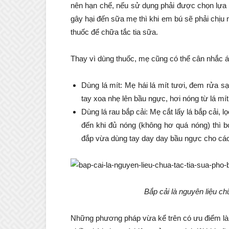
nên hạn chế, nếu sử dụng phải được chọn lựa 
gây hại đến sữa mẹ thì khi em bú sẽ phải chịu 
thuốc để chữa tắc tia sữa.
Thay vì dùng thuốc, mẹ cũng có thể cân nhắc á
Dùng lá mít: Mẹ hái lá mít tươi, đem rửa s
tay xoa nhẹ lên bầu ngực, hơi nóng từ lá mí
Dùng lá rau bắp cải: Mẹ cắt lấy lá bắp cải,
đến khi đủ nóng (không hơ quá nóng) thì b
đắp vừa dùng tay day day bầu ngực cho cá
Bắp cải là nguyên liệu ch
Những phương pháp vừa kể trên có ưu điểm là 