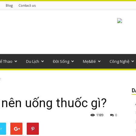
Blog
Contact us
ể Thao
Du Lịch
Đời Sống
Mẹ&Bé
Công Nghệ
?
D
a nên uống thuốc gì?
1189
0
er