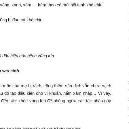
 vàng, xanh, xám,… kèm theo có mùi hôi tanh khó chịu.
cũng bị đau rát khó chịu.
là dấu hiệu của bệnh vùng kín
 sau sinh
inh môn của mẹ bị rách, cộng thêm sản dịch vẫn chưa sạch
 sau đó tạo điều kiện cho vi khuẩn, nấm xâm nhập… Vì vậy,
âm đến sức khỏe vùng kín để phòng ngừa các tác nhân gây