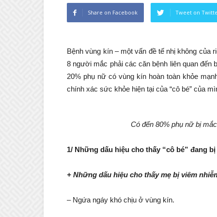
Share on Facebook
Tweet on Twitt
Bệnh vùng kín – một vấn đề tế nhị không của r
8 người mắc phải các căn bệnh liên quan đến 
20% phụ nữ có vùng kín hoàn toàn khỏe mạ
chính xác sức khỏe hiện tại của “cô bé” của mì
Có đến 80% phụ nữ bị mắc 
1/ Những dấu hiệu cho thấy “cô bé” đang bị
+ Những dấu hiệu cho thấy mẹ bị viêm nhiễm
– Ngứa ngáy khó chịu ở vùng kín.