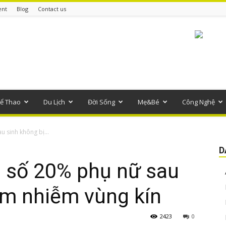
ent
Blog
Contact us
ể Thao
Du Lịch
Đời Sống
Mẹ&Bé
Công Nghệ
 sinh không bị...
D
 số 20% phụ nữ sau
êm nhiễm vùng kín
2423
0