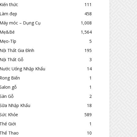
Kiến thức
111
Làm đẹp
458
Máy móc – Dụng Cụ
1,008
Mẹ&Bé
1,564
Mẹo-Típ
5
Nội Thất Gia Đình
195
Nội Thất Gỗ
3
Nước Uống Nhập Khẩu
14
Rong Biển
1
Salon gỗ
1
Sàn Gỗ
2
Sữa Nhập Khẩu
18
Sức Khỏe
589
Thế Giới
1
Thể Thao
10