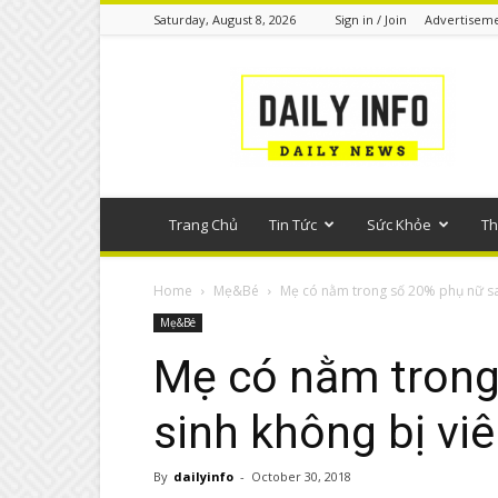
Saturday, August 8, 2026
Sign in / Join
Advertisem
Tin
tức
phổ
thông
Trang Chủ
Tin Tức
Sức Khỏe
Th
Home
Mẹ&Bé
Mẹ có nằm trong số 20% phụ nữ sau
Mẹ&Bé
Mẹ có nằm trong
sinh không bị vi
By
dailyinfo
-
October 30, 2018