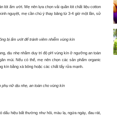
 lót ẩm ướt. Mẹ nên lựa chọn vải quần lót chất liệu cotton
kinh nguyệt, mẹ cần chú ý thay băng từ 3-4 giờ một lần, sử
hông bị ẩm ướt để tránh viêm nhiễm vùng kín
ùng, dịu nhẹ nhằm duy trì độ pH vùng kín ở ngưỡng an toàn
 ngăn mùi. Nếu có thể, mẹ nên chọn các sản phẩm organic
vùng kín bằng xà bông hoặc các chất tẩy rửa mạnh.
 phụ nữ dịu nhẹ, an toàn cho vùng kín
ó dấu hiệu bất thường như hôi, màu lạ, ngứa ngáy, đau rát,