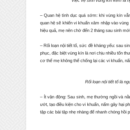
Việc vệ sinh vùng kín kém là 
– Quan hệ tình dục quá sớm: khi vùng kín vẫn
quan hệ sẽ khiến vi khuẩn xâm nhập vào vùng 
hiệu quả, mẹ nên chờ đến 2 tháng sau sinh mới
– Rối loạn nội tiết tố, sức đề kháng yếu: sau si
phục, đặc biệt vùng kín là nơi chịu nhiều tổn 
cơ thể mẹ không thể chống lại các vi khuẩn, n
Rối loạn nội tiết tố là 
– Ít vận động: Sau sinh, mẹ thường ngồi và nằ
ướt, tạo điều kiện cho vi khuẩn, nấm gây hại phá
tập các bài tập nhẹ nhàng để nhanh chóng hồi ph