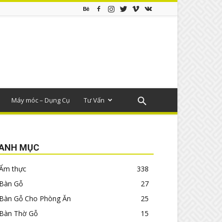
Máy móc – Dụng Cụ
Tư Vấn
ANH MỤC
Ẩm thực
338
Bàn Gỗ
27
Bàn Gỗ Cho Phòng Ăn
25
Bàn Thờ Gỗ
15