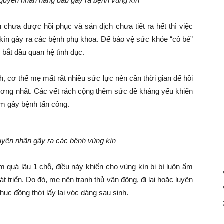
nguyên nhân hàng đầu gây ra bệnh vùng kín
 chưa được hồi phục và sản dịch chưa tiết ra hết thì việc
kín gây ra các bệnh phụ khoa. Để bảo vệ sức khỏe “cô bé”
 bắt đầu quan hệ tình dục.
nh, cơ thể mẹ mất rất nhiều sức lực nên cần thời gian để hồi
thương nhất. Các vết rách cộng thêm sức đề kháng yếu khiến
ấm gây bệnh tấn công.
nguyên nhân gây ra các bệnh vùng kín
m quá lâu 1 chỗ, điều này khiến cho vùng kín bị bí luôn ẩm
t triển. Do đó, mẹ nên tranh thủ vận động, đi lại hoặc luyện
ục đồng thời lấy lại vóc dáng sau sinh.