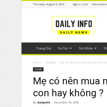
Thursday, August 6, 2026
Sign in / Join
Advertisem
Tin
tức
phổ
thông
Trang Chủ
Tin Tức
Sức Khỏe
Th
Home
Mẹ&Bé
Mẹ có nên mua máy hút sữa khi sin
Mẹ&Bé
Mẹ có nên mua m
con hay không ?
By
dailyinfo
-
December 30, 2018