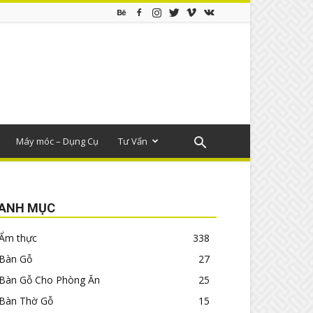
Máy móc – Dụng Cụ
Tư Vấn
ANH MỤC
Ẩm thực
338
Bàn Gỗ
27
Bàn Gỗ Cho Phòng Ăn
25
Bàn Thờ Gỗ
15