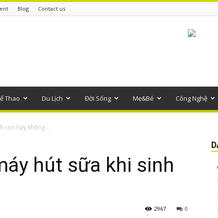
ent
Blog
Contact us
ể Thao
Du Lịch
Đời Sống
Mẹ&Bé
Công Nghệ
h con hay không...
D
áy hút sữa khi sinh
2967
0