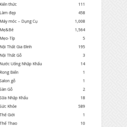
Kiến thức
111
Làm đẹp
458
Máy móc – Dụng Cụ
1,008
Mẹ&Bé
1,564
Mẹo-Típ
5
Nội Thất Gia Đình
195
Nội Thất Gỗ
3
Nước Uống Nhập Khẩu
14
Rong Biển
1
Salon gỗ
1
Sàn Gỗ
2
Sữa Nhập Khẩu
18
Sức Khỏe
589
Thế Giới
1
Thể Thao
10