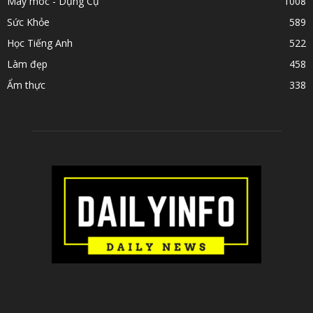
Máy móc - Dụng Cụ
1008
Sức Khỏe
589
Học Tiếng Anh
522
Làm đẹp
458
Ẩm thực
338