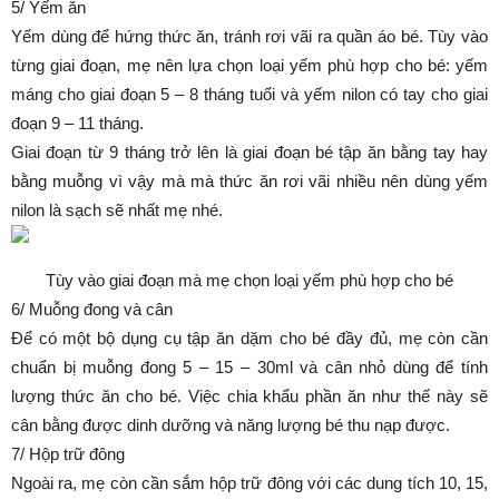
5/ Yếm ăn
Yếm dùng để hứng thức ăn, tránh rơi vãi ra quần áo bé. Tùy vào
từng giai đoạn, mẹ nên lựa chọn loại yếm phù hợp cho bé: yếm
máng cho giai đoạn 5 – 8 tháng tuổi và yếm nilon có tay cho giai
đoạn 9 – 11 tháng.
Giai đoạn từ 9 tháng trở lên là giai đoạn bé tập ăn bằng tay hay
bằng muỗng vì vậy mà mà thức ăn rơi vãi nhiều nên dùng yếm
nilon là sạch sẽ nhất mẹ nhé.
Tùy vào giai đoạn mà mẹ chọn loại yếm phù hợp cho bé
6/ Muỗng đong và cân
Để có một bộ dụng cụ tập ăn dặm cho bé đầy đủ, mẹ còn cần
chuẩn bị muỗng đong 5 – 15 – 30ml và cân nhỏ dùng để tính
lượng thức ăn cho bé. Việc chia khẩu phần ăn như thế này sẽ
cân bằng được dinh dưỡng và năng lượng bé thu nạp được.
7/ Hộp trữ đông
Ngoài ra, mẹ còn cần sắm hộp trữ đông với các dung tích 10, 15,