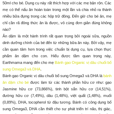
50ml cho bé. Dụng cụ này rất thích hợp với các mẹ bận rộn. Các
mẹ có thể nấu ăn hoàn toàn trong một lần và chia nhỏ ra thành
nhiều bữa đựng trong các hộp trữ đông. Đến giờ cho bé ăn, mẹ
chỉ cần rã đông thức ăn là được, vô cùng đơn giản đúng không
nào?
Ăn dặm là một hành trình rất quan trọng bởi ngoài sữa, nguồn
dinh dưỡng chính của bé đến từ những bữa ăn này. Bởi vậy, mẹ
cần quan tâm hơn trong việc chuẩn bị dụng cụ, lựa chọn thực
phẩm ăn dặm cho con. Hiểu được tầm quan trọng này,
Earthmama mang đến cho mẹ
Bánh gạo Organic vị dâu chuối bổ
sung Omega3 và DHA
.
Bánh gạo Organic vị dâu chuối bổ sung Omega3 và DHA là
bánh
ăn dặm cho bé
được làm từ các thành phần hữu cơ như: gạo
Jasmine hữu cơ (73,866%), tinh bột sắn hữu cơ (14,51%),
đường hữu cơ (7,49%), dâu (1,48%), việt quất (1,48%), muối
(0,89%), DHA, tocopherol từ đậu tương. Bánh có công dụng bổ
sung Omega3, DHA cần thiết cho sự phát triển trí não, thị giác,