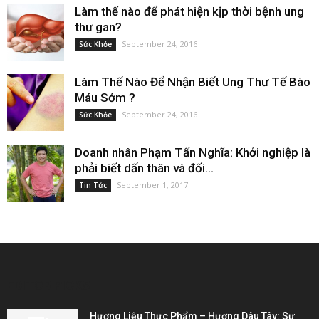
Làm thế nào để phát hiện kịp thời bệnh ung
thư gan?
September 24, 2016
Sức Khỏe
Làm Thế Nào Để Nhận Biết Ung Thư Tế Bào
Máu Sớm ?
September 24, 2016
Sức Khỏe
Doanh nhân Phạm Tấn Nghĩa: Khởi nghiệp là
phải biết dấn thân và đối...
September 1, 2017
Tin Tức
EDITOR PICKS
Hương Liệu Thực Phẩm – Hương Dâu Tây: Sự