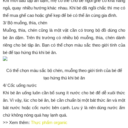
Khi mới đầu tập ăn dặm, mẹ có thể cho bé ngồi ghế có khả năng
ngả, quay nhiều hướng khác nhau. Khi bé đã ngồi chắc thì mẹ có
thể mua ghế cao hoặc ghế kẹp để bé có thể ăn cùng gia đình.
3/ Bộ muỗng, thìa, chén
Muỗng, thìa, chén cũng là một vật cần có trong bộ đồ dùng cho
bé ăn dặm. Trên thị trường có nhiều bộ muỗng, thìa, chén dành
riêng cho bé tập ăn. Bạn có thể chọn màu sắc theo giới tính của
bé để tạo hứng thú khi bé ăn.
Có thể chọn màu sắc bộ chén, muỗng theo giới tính của bé để
tạo hứng thú khi bé ăn
4/ Cốc uống nước
Khi bé ăn uống luôn cần bổ sung ít nước cho bé để dễ xuôi thức
ăn. Vì vậy, lúc cho bé ăn, bé cần chuẩn bị một bát thức ăn và một
bát nước hoặc cốc nước bên cạnh. Lưu ý là nên dùng nước ấm
chứ không nóng quá hay lạnh quá.
>> Xem thêm:
Thực phẩm organic