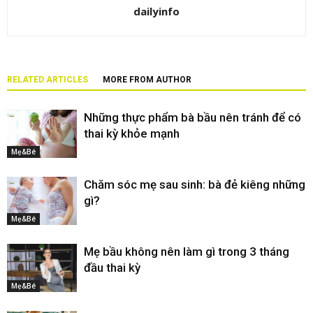
dailyinfo
RELATED ARTICLES
MORE FROM AUTHOR
Những thực phẩm bà bầu nên tránh để có
thai kỳ khỏe mạnh
Mẹ&Bé
Chăm sóc mẹ sau sinh: bà đẻ kiêng những
gì?
Mẹ&Bé
Mẹ bầu không nên làm gì trong 3 tháng
đầu thai kỳ
Mẹ&Bé