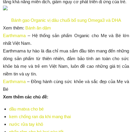
tăng khả năng miễn dịch, giảm nguy cơ phát triển dị ứng của trẻ.
Bánh gạo Organic vị dâu chuối bổ sung Omega3 và DHA
Xem thêm:
Bánh ăn dặm
Earthmama
– Hệ thống sản phẩm Organic cho Mẹ và Bé lớn
nhất Việt Nam.
Earthmama tự hào là địa chỉ mua sắm đầu tiên mang đến những
dòng sản phẩm từ thiên nhiên, đảm bảo tính an toàn cho sức
khỏe bà mẹ và trẻ em Việt Nam, luôn đề cao những giá trị của
niềm tin và uy tín.
Earthmama
– Đồng hành cùng sức khỏe và sắc đẹp của Mẹ và
Bé
Xem thêm các chủ đề:
dầu matxa cho bé
kem chống ran da khi mang thai
nước rửa tay khô
phấn rôm cho bé loại nào tốt