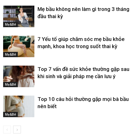
Mẹ bầu không nên làm gì trong 3 tháng
đầu thai kỳ
Mẹ&Bé
7 Yếu tố giúp chăm sóc mẹ bầu khỏe
mạnh, khoa học trong suốt thai kỳ
Mẹ&Bé
Top 7 vấn đề sức khỏe thường gặp sau
khi sinh và giải pháp mẹ cần lưu ý
Mẹ&Bé
Top 10 câu hỏi thường gặp mọi bà bầu
nên biết
Mẹ&Bé