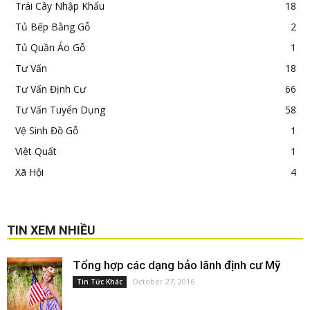
Trái Cây Nhập Khẩu
18
Tủ Bếp Bằng Gỗ
2
Tủ Quần Áo Gỗ
1
Tư Vấn
18
Tư Vấn Định Cư
66
Tư Vấn Tuyển Dụng
58
Vệ Sinh Đồ Gỗ
1
Việt Quất
1
Xã Hội
4
TIN XEM NHIỀU
Tổng hợp các dạng bảo lãnh định cư Mỹ
October 27, 2016
Tin Tức Khác