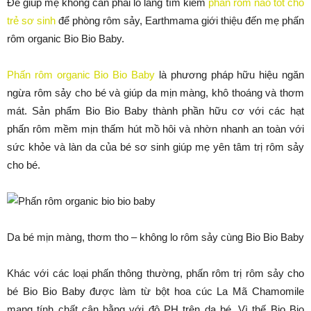
Để giúp mẹ không cần phải lo lắng tìm kiếm
phấn rôm nào tốt cho
trẻ sơ sinh
để phòng rôm sảy, Earthmama giới thiệu đến mẹ phấn
rôm organic Bio Bio Baby.
Phấn rôm organic Bio Bio Baby
là phương pháp hữu hiệu ngăn
ngừa rôm sảy cho bé và giúp da mịn màng, khô thoáng và thơm
mát. Sản phẩm Bio Bio Baby thành phần hữu cơ với các hạt
phấn rôm mềm mịn thấm hút mồ hôi và nhờn nhanh an toàn với
sức khỏe và làn da của bé sơ sinh giúp mẹ yên tâm trị rôm sảy
cho bé.
Da bé mịn màng, thơm tho – không lo rôm sảy cùng Bio Bio Baby
Khác với các loại phấn thông thường, phấn rôm trị rôm sảy cho
bé Bio Bio Baby được làm từ bột hoa cúc La Mã Chamomile
mang tính chất cân bằng với độ PH trên da bé. Vì thế Bio Bio