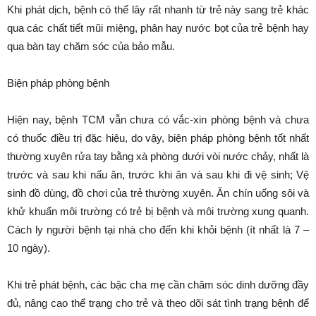
Khi phát dịch, bệnh có thể lây rất nhanh từ trẻ này sang trẻ khác
qua các chất tiết mũi miệng, phân hay nước bọt của trẻ bệnh hay
qua bàn tay chăm sóc của bảo mẫu.
Biện pháp phòng bệnh
Hiện nay, bệnh TCM vẫn chưa có vắc-xin phòng bệnh và chưa
có thuốc điều trị đặc hiệu, do vậy, biện pháp phòng bệnh tốt nhất
thường xuyên rửa tay bằng xà phòng dưới vòi nước chảy, nhất là
trước và sau khi nấu ăn, trước khi ăn và sau khi đi vệ sinh; Vệ
sinh đồ dùng, đồ chơi của trẻ thường xuyên. Ăn chín uống sôi và
khử khuẩn môi trường có trẻ bị bệnh và môi trường xung quanh.
Cách ly người bệnh tại nhà cho đến khi khỏi bệnh (ít nhất là 7 –
10 ngày).
Khi trẻ phát bệnh, các bậc cha mẹ cần chăm sóc dinh dưỡng đầy
đủ, nâng cao thể trạng cho trẻ và theo dõi sát tình trạng bệnh để