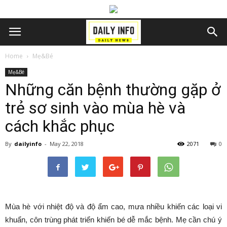
Home
Mẹ&Bé
Mẹ&Bé
Những căn bệnh thường gặp ở
trẻ sơ sinh vào mùa hè và
cách khắc phục
By
dailyinfo
-
May 22, 2018
2071
0
Mùa hè với nhiệt độ và độ ẩm cao, mưa nhiều khiến các loại vi
khuẩn, côn trùng phát triển khiến bé dễ mắc bệnh. Mẹ cần chú ý