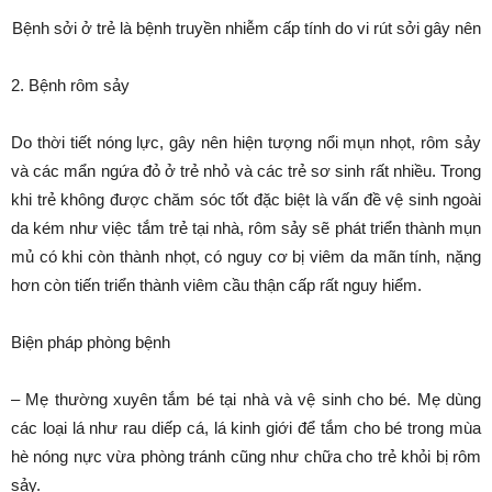
Bệnh sởi ở trẻ là bệnh truyền nhiễm cấp tính do vi rút sởi gây nên
2. Bệnh rôm sảy
Do thời tiết nóng lực, gây nên hiện tượng nổi mụn nhọt, rôm sảy
và các mẩn ngứa đỏ ở trẻ nhỏ và các trẻ sơ sinh rất nhiều. Trong
khi trẻ không được chăm sóc tốt đặc biệt là vấn đề vệ sinh ngoài
da kém như việc tắm trẻ tại nhà, rôm sảy sẽ phát triển thành mụn
mủ có khi còn thành nhọt, có nguy cơ bị viêm da mãn tính, nặng
hơn còn tiến triển thành viêm cầu thận cấp rất nguy hiểm.
Biện pháp phòng bệnh
– Mẹ thường xuyên tắm bé tại nhà và vệ sinh cho bé. Mẹ dùng
các loại lá như rau diếp cá, lá kinh giới để tắm cho bé trong mùa
hè nóng nực vừa phòng tránh cũng như chữa cho trẻ khỏi bị rôm
sảy.