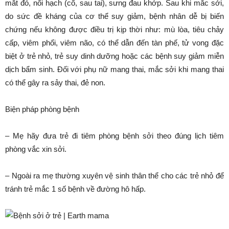
mắt đỏ, nổi hạch (cổ, sau tai), sưng đau khớp. Sau khi mắc sởi,
do sức đề kháng của cơ thể suy giảm, bệnh nhân dễ bị biến
chứng nếu không được điều trị kịp thời như: mù lòa, tiêu chảy
cấp, viêm phổi, viêm não, có thể dẫn đến tàn phế, tử vong đặc
biệt ở trẻ nhỏ, trẻ suy dinh dưỡng hoặc các bệnh suy giảm miễn
dịch bẩm sinh. Đối với phụ nữ mang thai, mắc sởi khi mang thai
có thể gây ra sảy thai, đẻ non.
Biện pháp phòng bệnh
– Mẹ hãy đưa trẻ đi tiêm phòng bệnh sởi theo đúng lịch tiêm
phòng vắc xin sởi.
– Ngoài ra mẹ thường xuyên vệ sinh thân thể cho các trẻ nhỏ để
tránh trẻ mắc 1 số bệnh về đường hô hấp.