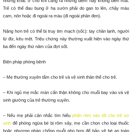
nhưng khác ở chỗ khi căng ra những điểm này không biến mất.
Trẻ có thể đau bụng ở hạ sườn phải do gan to lên, chảy máu
cam, nôn hoặc đi ngoài ra máu (đi ngoài phân đen).
Nặng hơn trẻ có thể bị truỵ tim mạch (sốc): tay chân lạnh, người
lừ đừ, kêu mệt. Triệu chứng này thường xuất hiện vào ngày thứ
ba đến ngày thứ năm của đợt sốt.
Biện pháp phòng bệnh
– Mẹ thường xuyên tắm cho trẻ và vệ sinh thân thể cho trẻ.
– Khi ngủ mẹ mắc màn cẩn thận không cho muỗi bay vào và vệ
sinh giường của trẻ thường xuyên.
– Nếu mẹ phải cân nhắc tìm hiểu
phấn rôm nào tốt cho trẻ sơ
sinh
để phòng ngừa bé bị rôm sảy, mẹ cần chọn cho loại thuốc
hoặc phương pháp chống muỗi phù hợp để bảo vệ bé an toàn