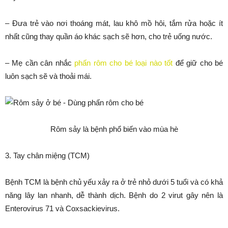
– Đưa trẻ vào nơi thoáng mát, lau khô mồ hôi, tắm rửa hoặc ít
nhất cũng thay quần áo khác sạch sẽ hơn, cho trẻ uống nước.
– Mẹ cần cân nhắc
phấn rôm cho bé loại nào tốt
để giữ cho bé
luôn sạch sẽ và thoải mái.
Rôm sảy là bệnh phổ biến vào mùa hè
3. Tay chân miệng (TCM)
Bệnh TCM là bệnh chủ yếu xảy ra ở trẻ nhỏ dưới 5 tuổi và có khả
năng lây lan nhanh, dễ thành dịch. Bệnh do 2 virut gây nên là
Enterovirus 71 và Coxsackievirus.