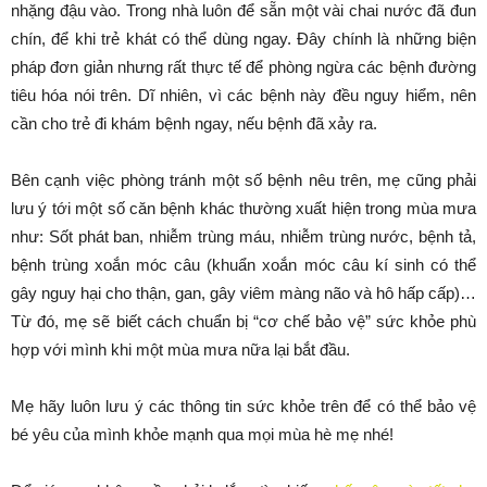
nhặng đậu vào. Trong nhà luôn để sẵn một vài chai nước đã đun
chín, để khi trẻ khát có thể dùng ngay. Đây chính là những biện
pháp đơn giản nhưng rất thực tế để phòng ngừa các bệnh đường
tiêu hóa nói trên. Dĩ nhiên, vì các bệnh này đều nguy hiểm, nên
cần cho trẻ đi khám bệnh ngay, nếu bệnh đã xảy ra.
Bên cạnh việc phòng tránh một số bệnh nêu trên, mẹ cũng phải
lưu ý tới một số căn bệnh khác thường xuất hiện trong mùa mưa
như: Sốt phát ban, nhiễm trùng máu, nhiễm trùng nước, bệnh tả,
bệnh trùng xoắn móc câu (khuẩn xoắn móc câu kí sinh có thể
gây nguy hại cho thận, gan, gây viêm màng não và hô hấp cấp)…
Từ đó, mẹ sẽ biết cách chuẩn bị “cơ chế bảo vệ” sức khỏe phù
hợp với mình khi một mùa mưa nữa lại bắt đầu.
Mẹ hãy luôn lưu ý các thông tin sức khỏe trên để có thể bảo vệ
bé yêu của mình khỏe mạnh qua mọi mùa hè mẹ nhé!