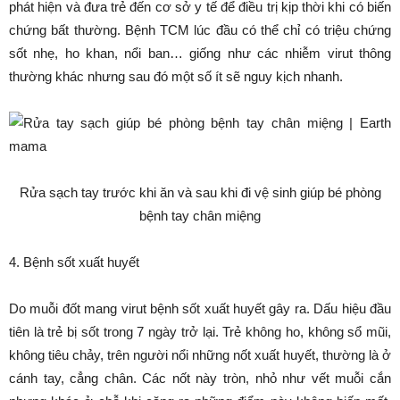
phát hiện và đưa trẻ đến cơ sở y tế để điều trị kịp thời khi có biến
chứng bất thường. Bệnh TCM lúc đầu có thể chỉ có triệu chứng
sốt nhẹ, ho khan, nổi ban… giống như các nhiễm virut thông
thường khác nhưng sau đó một số ít sẽ nguy kịch nhanh.
Rửa sạch tay trước khi ăn và sau khi đi vệ sinh giúp bé phòng
bệnh tay chân miệng
4. Bệnh sốt xuất huyết
Do muỗi đốt mang virut bệnh sốt xuất huyết gây ra. Dấu hiệu đầu
tiên là trẻ bị sốt trong 7 ngày trở lại. Trẻ không ho, không sổ mũi,
không tiêu chảy, trên người nổi những nốt xuất huyết, thường là ở
cánh tay, cẳng chân. Các nốt này tròn, nhỏ như vết muỗi cắn