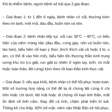
Khi bị nhiễm bệnh, người bệnh sẽ trải qua 3 giai đoạn:
– Giai đoạn 1: từ 1 đến 6 ngày, bệnh nhân có sốt, thường kèm
theo ớn lạnh, mệt mỏi, đau đầu, buồn nôn và nôn.
– Giai đoạn 2: bệnh nhân tiếp tục sốt cao 38°C – 40°C, có biểu
hiện của viêm màng não (đau đầu, cứng gáy, nôn và buồn nôn,
táo bón), biểu hiện rối loạn ý thức (kích thích vật vã hoặc li bì, u
ám, có thể đi vào hôn mê), biểu hiện tổn thương thần kinh trung
ương khu trú (co giật, run giật tự nhiên ở ngón tay, lưỡi, mi mắt
hoặc toàn thân, liệt cứng) kèm theo rối loạn thần kinh thực vật.
– Giai đoạn 3: nếu qua khỏi, bệnh nhân có thể hồi phục hoàn toàn.
Một số trường hợp nặng có thể để lại di chứng liệt cứng ở chi
trên hoặc chi dưới, liệt mặt hoặc di chứng rối loạn tinh thần, mất
ổn định về tình cảm, thay đổi cá tính, chậm phát triển trí tuệ.
Thống kê cho thấy, 60% trẻ mắc viêm não Nhật Bản sẽ hồi phục,