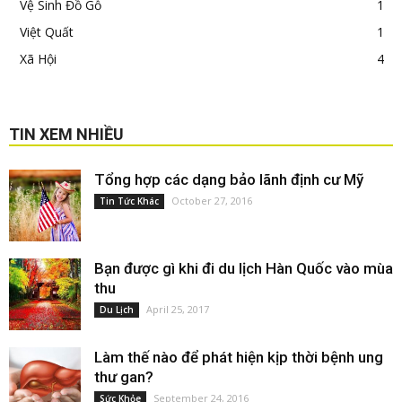
Vệ Sinh Đồ Gỗ
1
Việt Quất
1
Xã Hội
4
TIN XEM NHIỀU
Tổng hợp các dạng bảo lãnh định cư Mỹ
October 27, 2016
Tin Tức Khác
Bạn được gì khi đi du lịch Hàn Quốc vào mùa
thu
April 25, 2017
Du Lịch
Làm thế nào để phát hiện kịp thời bệnh ung
thư gan?
September 24, 2016
Sức Khỏe