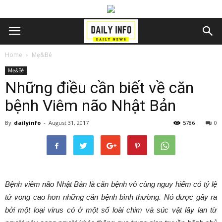
Home
Mẹ&Bé
Mẹ&Bé
Những điều cần biết về căn
bệnh Viêm não Nhật Bản
By
dailyinfo
-
August 31, 2017
5786
0
Bệnh viêm não Nhật Bản là căn bệnh vô cùng nguy hiểm có tỷ lệ
tử vong cao hơn những căn bệnh bình thường. Nó được gây ra
bởi một loại virus có ở một số loài chim và súc vật lây lan từ