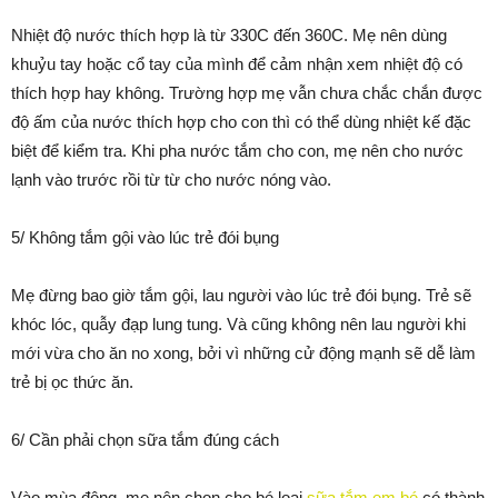
Nhiệt độ nước thích hợp là từ 330C đến 360C. Mẹ nên dùng
khuỷu tay hoặc cổ tay của mình để cảm nhận xem nhiệt độ có
thích hợp hay không. Trường hợp mẹ vẫn chưa chắc chắn được
độ ấm của nước thích hợp cho con thì có thể dùng nhiệt kế đặc
biệt để kiểm tra. Khi pha nước tắm cho con, mẹ nên cho nước
lạnh vào trước rồi từ từ cho nước nóng vào.
5/ Không tắm gội vào lúc trẻ đói bụng
Mẹ đừng bao giờ tắm gội, lau người vào lúc trẻ đói bụng. Trẻ sẽ
khóc lóc, quẫy đạp lung tung. Và cũng không nên lau người khi
mới vừa cho ăn no xong, bởi vì những cử động mạnh sẽ dễ làm
trẻ bị ọc thức ăn.
6/ Cần phải chọn sữa tắm đúng cách
Vào mùa đông, mẹ nên chọn cho bé loại
sữa tắm em bé
có thành