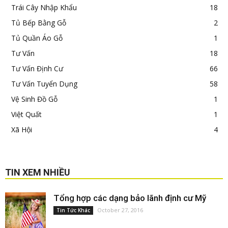
Trái Cây Nhập Khẩu
18
Tủ Bếp Bằng Gỗ
2
Tủ Quần Áo Gỗ
1
Tư Vấn
18
Tư Vấn Định Cư
66
Tư Vấn Tuyển Dụng
58
Vệ Sinh Đồ Gỗ
1
Việt Quất
1
Xã Hội
4
TIN XEM NHIỀU
Tổng hợp các dạng bảo lãnh định cư Mỹ
October 27, 2016
Tin Tức Khác