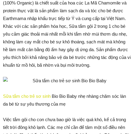
(100% Organic) là chiết suất của hoa cúc La Mã Chamomile và
protein thực vật là sản phẩm làm sạch da và tóc cho bé được
Earthmama nhập khẩu trực tiếp từ Ý và cung cấp tại Việt Nam.
Khác với các sản phẩm hóa học, Sữa tắm gội 2 trong 1 cho bé
yêu cảm giác thoải mái nhất mỗi khi tắm nhờ mùi thơm dịu nhẹ,
không làm cay mắt cho bé sự khô thoáng, sạch mát mà không
hề làm mất cân bằng độ ẩm hay gây dị ứng da. Sản phẩm được
yêu thích bởi khả năng bảo vệ da bé trước những tác động của vi
khuẩn từ mồ hôi, bã nhờn và bụi môi trường.
Sữa tắm cho trẻ sơ sinh
Bio Bio Baby nhẹ nhàng chăm sóc làn
da bé từ sự yêu thương của mẹ
Việc tắm gội cho con chưa bao giờ là việc quá khó, kể cả trong
tiết trời đông khô lạnh. Các mẹ chỉ cần để tâm một số điều nên