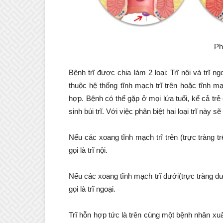
Ph
Bệnh trĩ được chia làm 2 loại: Trĩ nội và trĩ 
thuộc hệ thống tĩnh mạch trĩ trên hoặc tĩnh mạc
hợp. Bệnh có thể gặp ở mọi lứa tuổi, kể cả trẻ e
sinh búi trĩ. Với việc phân biệt hai loại trĩ này
Nếu các xoang tĩnh mạch trĩ trên (trực tràng 
gọi là trĩ nội.
Nếu các xoang tĩnh mạch trĩ dưới(trực tràng d
gọi là trĩ ngoại.
Trĩ hỗn hợp tức là trên cùng một bệnh nhân xuất 