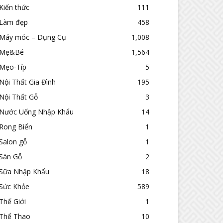
Kiến thức
111
Làm đẹp
458
Máy móc – Dụng Cụ
1,008
Mẹ&Bé
1,564
Mẹo-Típ
5
Nội Thất Gia Đình
195
Nội Thất Gỗ
3
Nước Uống Nhập Khẩu
14
Rong Biển
1
Salon gỗ
1
Sàn Gỗ
2
Sữa Nhập Khẩu
18
Sức Khỏe
589
Thế Giới
1
Thể Thao
10