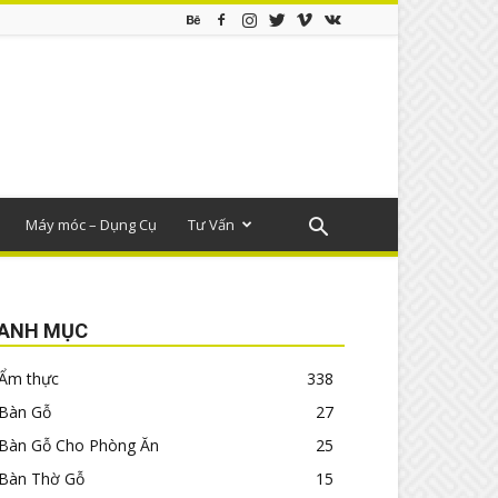
Máy móc – Dụng Cụ
Tư Vấn
ANH MỤC
Ẩm thực
338
Bàn Gỗ
27
Bàn Gỗ Cho Phòng Ăn
25
Bàn Thờ Gỗ
15