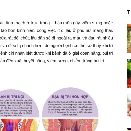
T
các tĩnh mạch ở trực tràng – hậu môn gây viêm sưng hoặc
táo bón kinh niên, công việc ít đi lại, ở phụ nữ mang thai.
a rát đôi chút, lâu dần sẽ đi ngoài ra máu và đau rát nhiều
và điều trị nhanh hơn, do người bệnh có thể sờ thấy khi trĩ
nh chỉ nhận biết được khi bệnh đã ở giai đoạn nặng, búi trĩ
n đến xuất huyết nặng, viêm sưng, nhiễm trùng búi trĩ.