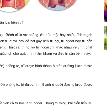
ân loại bệnh trĩ
ngoại. Bệnh trĩ là sự phồng lớn của một hay nhiều tĩnh mạch
h trĩ dưới hay cả hai gây nên trĩ nội, trĩ ngoại hay trĩ hỗn
m. Thực ra, trĩ nội và trĩ ngoại chỉ khác nhau về vị trí phát
 sẽ giúp ích cho quá trình thăm khám và điều trị căn bệnh này.
trên) phồng to, trĩ được hình thành ở trên đường lược được
ưới) phồng to, trĩ được hình thành ở dưới đường lược được
hiện cả trĩ nội và trĩ ngoại. Thông thường, khi diễn tiến lâu