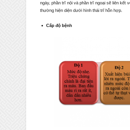
ngày, phần trĩ nội và phần trĩ ngoại sẽ liên kết v
thường hiện diện dưới hình thái trĩ hỗn hợp.
Cấp độ bệnh