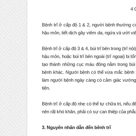
4 
Bệnh trĩ ở cấp độ 1 & 2, người bệnh thường c
hậu môn, tiết dịch gây viêm da, ngứa và ướt v
Bệnh trĩ ở cấp độ 3 & 4, búi trĩ bên trong (trĩ 
hậu môn, hoặc búi trĩ bên ngoài (trĩ ngoại) bị t
tạo thành những cục máu đông nằm trong búi 
bệnh khác. Người bệnh có thể vừa mắc bệnh tr
làm người bệnh ngày càng có cảm giác vướng v
tiện.
Bệnh trĩ ở cấp độ nhẹ có thể tự chữa trị, nếu để
nên rất khó khăn, phải có sự can thiệp của phẫu
3. Nguyên nhân dẫn đến bênh trĩ