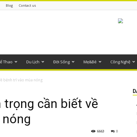
Blog
Contact us
ể Thao
Du Lịch
Đời Sống
Mẹ&Bé
Công Nghệ
về bệnh trĩ vào mùa nóng
D
trọng cần biết về
a nóng
6663
0