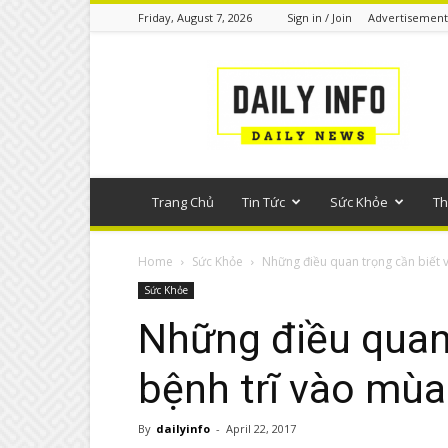
Friday, August 7, 2026
Sign in / Join
Advertisement
Tin
tức
phổ
thông
Trang Chủ
Tin Tức
Sức Khỏe
Th
Home
Sức Khỏe
Những điều quan trọng cần biết 
Sức Khỏe
Những điều quan 
bệnh trĩ vào mù
By
dailyinfo
-
April 22, 2017