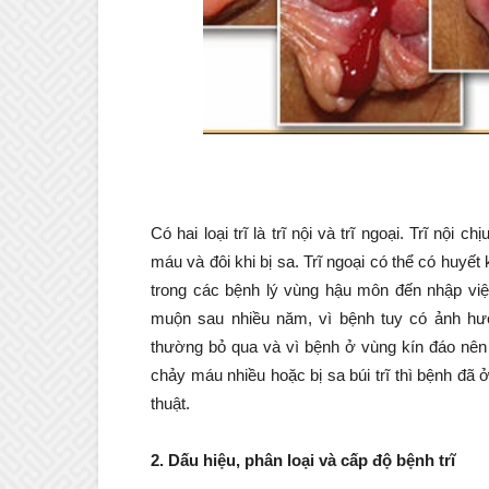
Có hai loại trĩ là trĩ nội và trĩ ngoại. Trĩ nộ
máu và đôi khi bị sa. Trĩ ngoại có thể có huyết 
trong các bệnh lý vùng hậu môn đến nhập viện
muộn sau nhiều năm, vì bệnh tuy có ảnh h
thường bỏ qua và vì bệnh ở vùng kín đáo nên 
chảy máu nhiều hoặc bị sa búi trĩ thì bệnh đã
thuật.
2. Dấu hiệu, phân loại và cấp độ bệnh trĩ