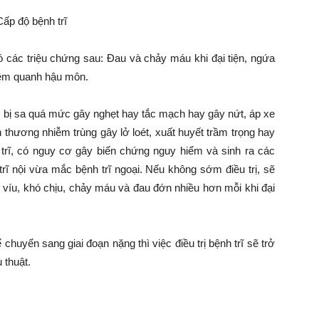
Cấp độ bệnh trĩ
ó các triệu chứng sau: Đau và chảy máu khi đại tiện, ngứa
iêm quanh hậu môn.
nội) bị sa quá mức gây nghẹt hay tắc mạch hay gây nứt, áp xe
ổn thương nhiễm trùng gây lở loét, xuất huyết trầm trọng hay
trĩ, có nguy cơ gây biến chứng nguy hiểm và sinh ra các
ĩ nội vừa mắc bệnh trĩ ngoại. Nếu không sớm điều trị, sẽ
íu, khó chịu, chảy máu và đau đớn nhiều hơn mỗi khi đại
 chuyển sang giai đoạn nặng thì việc điều trị bệnh trĩ sẽ trở
 thuật.