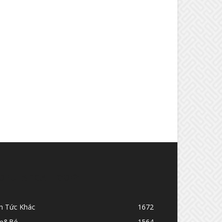
OPULAR CATEGORY
in Tức Khác
1672
ẹ&Bé
1564