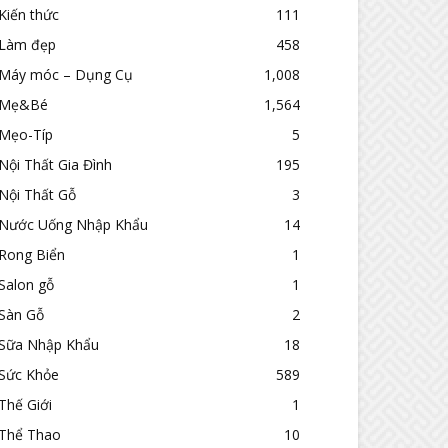
Kiến thức
111
Làm đẹp
458
Máy móc – Dụng Cụ
1,008
Mẹ&Bé
1,564
Mẹo-Típ
5
Nội Thất Gia Đình
195
Nội Thất Gỗ
3
Nước Uống Nhập Khẩu
14
Rong Biển
1
Salon gỗ
1
Sàn Gỗ
2
Sữa Nhập Khẩu
18
Sức Khỏe
589
Thế Giới
1
Thể Thao
10