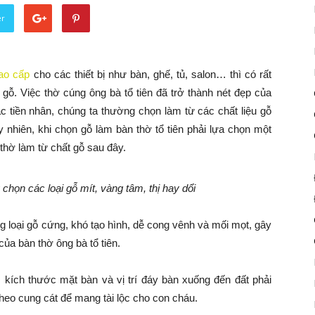
er
cao cấp
cho các thiết bị như bàn, ghế, tủ, salon… thì có rất
 gỗ. Việc thờ cúng ông bà tổ tiên đã trở thành nét đẹp của
ậc tiền nhân, chúng ta thường chọn làm từ các chất liệu gỗ
y nhiên, khi chọn gỗ làm bàn thờ tổ tiên phải lựa chọn một
thờ làm từ chất gỗ sau đây.
chọn các loại gỗ mít, vàng tâm, thị hay dổi
 loại gỗ cứng, khó tạo hình, dễ cong vênh và mối mọt, gây
a bàn thờ ông bà tổ tiên.
kích thước mặt bàn và vị trí đáy bàn xuống đến đất phải
theo cung cát để mang tài lộc cho con cháu.