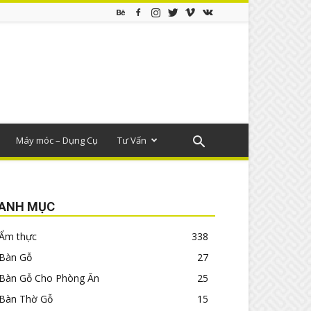
Máy móc – Dụng Cụ
Tư Vấn
ANH MỤC
Ẩm thực
338
Bàn Gỗ
27
Bàn Gỗ Cho Phòng Ăn
25
Bàn Thờ Gỗ
15