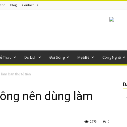
ent
Blog
Contact us
ể Thao
Du Lịch
Đời Sống
Mẹ&Bé
Công Nghệ
làm bàn thờ tổ tiên
D
hông nên dùng làm
2779
0