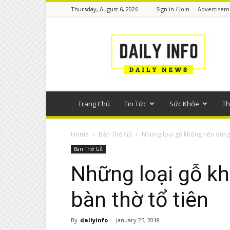
Thursday, August 6, 2026
Sign in / Join
Advertisem
Tin
tức
phổ
thông
Trang Chủ
Tin Tức
Sức Khỏe
Th
Home
Bàn Thờ Gỗ
Những loại gỗ không nên dùng 
Bàn Thờ Gỗ
Những loại gỗ k
bàn thờ tổ tiên
By
dailyinfo
-
January 25, 2018