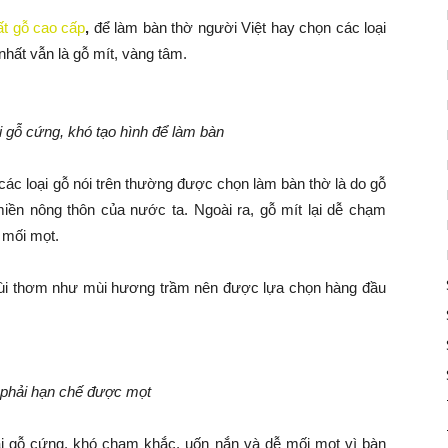
hất gỗ cao cấp
,
để làm bàn thờ người Việt hay chọn các loại
 nhất vẫn là gỗ mít, vàng tâm.
 gỗ cứng, khó tạo hình để làm bàn
 các loại gỗ nói trên thường được chọn làm bàn thờ là do gỗ
iền nông thôn của nước ta. Ngoài ra, gỗ mít lại dễ chạm
 mối mọt.
mùi thơm như mùi hương trầm nên được lựa chọn hàng đầu
 phải hạn chế được mọt
ại gỗ cứng, khó chạm khắc, uốn nắn và dễ mối mọt vì bàn