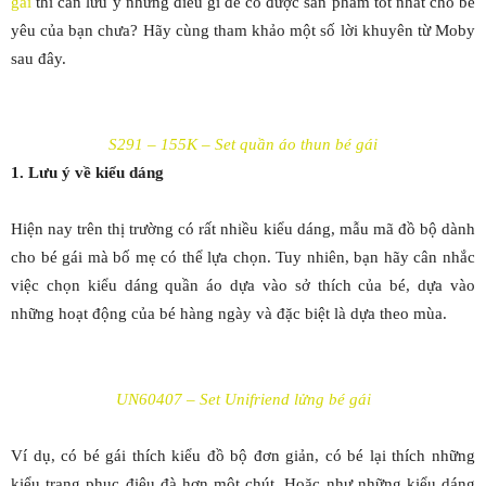
gái
thì cần lưu ý những điều gì để có được sản phẩm tốt nhất cho bé
yêu của bạn chưa? Hãy cùng tham khảo một số lời khuyên từ Moby
sau đây.
S291 – 155K – Set quần áo thun bé gái
1. Lưu ý về kiểu dáng
Hiện nay trên thị trường có rất nhiều kiểu dáng, mẫu mã đồ bộ dành
cho bé gái mà bố mẹ có thể lựa chọn. Tuy nhiên, bạn hãy cân nhắc
việc chọn kiểu dáng quần áo dựa vào sở thích của bé, dựa vào
những hoạt động của bé hàng ngày và đặc biệt là dựa theo mùa.
UN60407 – Set Unifriend lửng bé gái
Ví dụ, có bé gái thích kiểu đồ bộ đơn giản, có bé lại thích những
kiểu trang phục điệu đà hơn một chút. Hoặc như những kiểu dáng