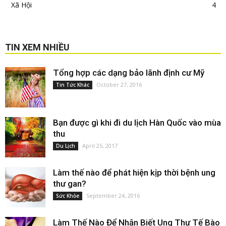
Xã Hội
4
TIN XEM NHIỀU
Tổng hợp các dạng bảo lãnh định cư Mỹ
October 27, 2016
Tin Tức Khác
Bạn được gì khi đi du lịch Hàn Quốc vào mùa
thu
April 25, 2017
Du Lịch
Làm thế nào để phát hiện kịp thời bệnh ung
thư gan?
September 24, 2016
Sức Khỏe
Làm Thế Nào Để Nhận Biết Ung Thư Tế Bào