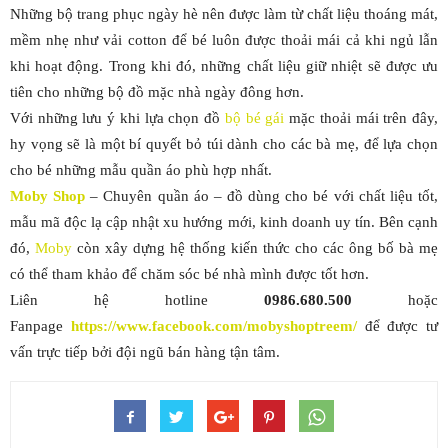
Những bộ trang phục ngày hè nên được làm từ chất liệu thoáng mát,
mềm nhẹ như vải cotton để bé luôn được thoải mái cả khi ngủ lẫn
khi hoạt động. Trong khi đó, những chất liệu giữ nhiệt sẽ được ưu
tiên cho những bộ đồ mặc nhà ngày đông hơn.
Với những lưu ý khi lựa chọn đồ
bộ bé gái
mặc thoải mái trên đây,
hy vọng sẽ là một bí quyết bỏ túi dành cho các bà mẹ, để lựa chọn
cho bé những mẫu quần áo phù hợp nhất.
Moby Shop
– Chuyên quần áo – đồ dùng cho bé với chất liệu tốt,
mẫu mã độc lạ cập nhật xu hướng mới, kinh doanh uy tín. Bên cạnh
đó,
Moby
còn xây dựng hệ thống kiến thức cho các ông bố bà mẹ
có thể tham khảo để chăm sóc bé nhà mình được tốt hơn.
Liên hệ hotline
0986.680.500
hoặc
Fanpage
https://www.facebook.com/mobyshoptreem/
để được tư
vấn trực tiếp bởi đội ngũ bán hàng tận tâm.