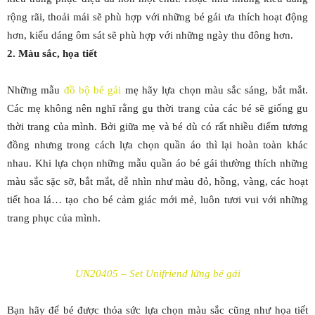
rộng rãi, thoải mái sẽ phù hợp với những bé gái ưa thích hoạt động
hơn, kiểu dáng ôm sát sẽ phù hợp với những ngày thu đông hơn.
2. Màu sắc, họa tiết
Những mẫu
đồ bộ bé gái
mẹ hãy lựa chọn màu sắc sáng, bắt mắt.
Các mẹ không nên nghĩ rằng gu thời trang của các bé sẽ giống gu
thời trang của mình. Bởi giữa mẹ và bé dù có rất nhiều điểm tương
đồng nhưng trong cách lựa chọn quần áo thì lại hoàn toàn khác
nhau. Khi lựa chọn những mẫu quần áo bé gái thường thích những
màu sắc sặc sỡ, bắt mắt, dễ nhìn như màu đỏ, hồng, vàng, các hoạt
tiết hoa lá… tạo cho bé cảm giác mới mẻ, luôn tươi vui với những
trang phục của mình.
UN20405 – Set Unifriend lửng bé gái
Bạn hãy để bé được thỏa sức lựa chọn màu sắc cũng như họa tiết