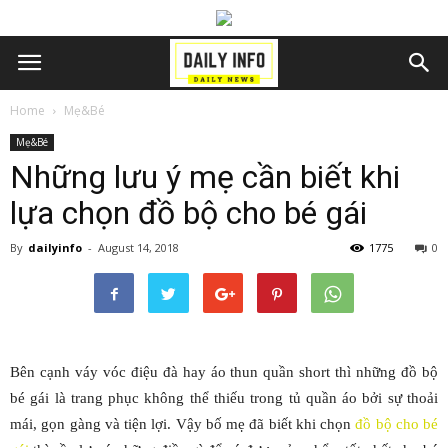
Home
Mẹ&Bé
Mẹ&Bé
Những lưu ý mẹ cần biết khi
lựa chọn đồ bộ cho bé gái
By
dailyinfo
-
August 14, 2018
1775
0
Bên cạnh váy vóc điệu đà hay áo thun quần short thì những đồ bộ
bé gái là trang phục không thể thiếu trong tủ quần áo bởi sự thoải
mái, gọn gàng và tiện lợi. Vậy bố mẹ đã biết khi chọn
đồ bộ cho bé