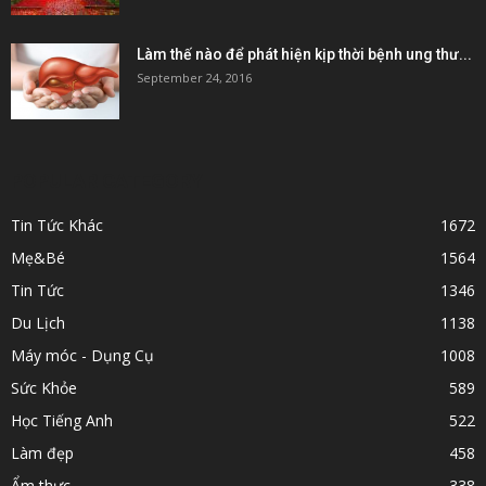
Làm thế nào để phát hiện kịp thời bệnh ung thư...
September 24, 2016
POPULAR CATEGORY
Tin Tức Khác
1672
Mẹ&Bé
1564
Tin Tức
1346
Du Lịch
1138
Máy móc - Dụng Cụ
1008
Sức Khỏe
589
Học Tiếng Anh
522
Làm đẹp
458
Ẩm thực
338