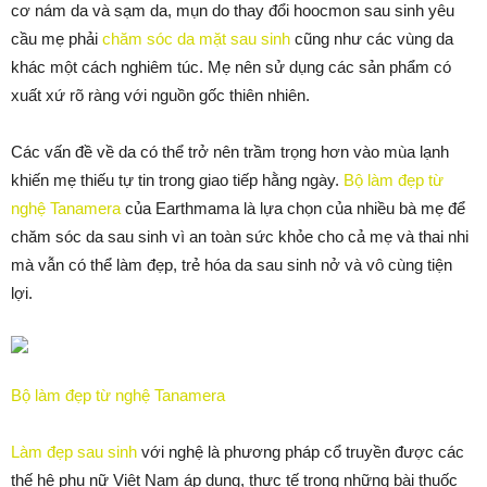
cơ nám da và sạm da, mụn do thay đổi hoocmon sau sinh yêu
cầu mẹ phải
chăm sóc da mặt sau sinh
cũng như các vùng da
khác một cách nghiêm túc. Mẹ nên sử dụng các sản phẩm có
xuất xứ rõ ràng với nguồn gốc thiên nhiên.
Các vấn đề về da có thể trở nên trầm trọng hơn vào mùa lạnh
khiến mẹ thiếu tự tin trong giao tiếp hằng ngày.
Bộ làm đẹp từ
nghệ Tanamera
của Earthmama là lựa chọn của nhiều bà mẹ để
chăm sóc da sau sinh vì an toàn sức khỏe cho cả mẹ và thai nhi
mà vẫn có thể làm đẹp, trẻ hóa da sau sinh nở và vô cùng tiện
lợi.
Bộ làm đẹp từ nghệ Tanamera
Làm đẹp sau sinh
với nghệ là phương pháp cổ truyền được các
thế hệ phụ nữ Việt Nam áp dụng, thực tế trong những bài thuốc