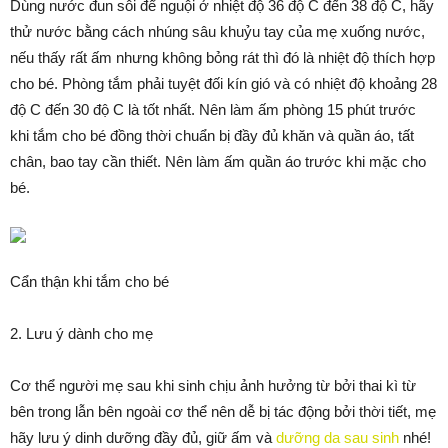
Dùng nước đun sôi để nguội ở nhiệt độ 36 độ C đến 38 độ C, hãy
thử nước bằng cách nhúng sâu khuỷu tay của mẹ xuống nước,
nếu thấy rất ấm nhưng không bỏng rát thì đó là nhiệt độ thích hợp
cho bé. Phòng tắm phải tuyệt đối kín gió và có nhiệt độ khoảng 28
độ C đến 30 độ C là tốt nhất. Nên làm ấm phòng 15 phút trước
khi tắm cho bé đồng thời chuẩn bị đầy đủ khăn và quần áo, tất
chân, bao tay cần thiết. Nên làm ấm quần áo trước khi mặc cho
bé.
Cẩn thận khi tắm cho bé
2. Lưu ý dành cho mẹ
Cơ thể người mẹ sau khi sinh chịu ảnh hưởng từ bởi thai kì từ
bên trong lẫn bên ngoài cơ thể nên dễ bị tác động bởi thời tiết, mẹ
hãy lưu ý dinh dưỡng đầy đủ, giữ ấm và
dưỡng da sau sinh
nhé!