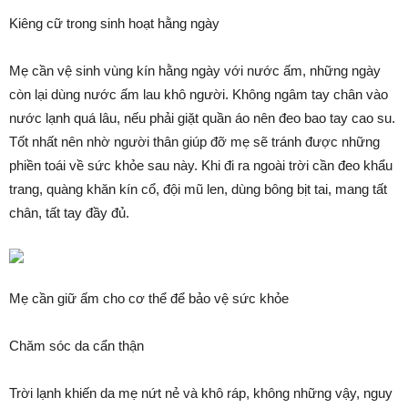
Kiêng cữ trong sinh hoạt hằng ngày
Mẹ cần vệ sinh vùng kín hằng ngày với nước ấm, những ngày
còn lại dùng nước ấm lau khô người. Không ngâm tay chân vào
nước lạnh quá lâu, nếu phải giặt quần áo nên đeo bao tay cao su.
Tốt nhất nên nhờ người thân giúp đỡ mẹ sẽ tránh được những
phiền toái về sức khỏe sau này. Khi đi ra ngoài trời cần đeo khẩu
trang, quàng khăn kín cổ, đội mũ len, dùng bông bịt tai, mang tất
chân, tất tay đầy đủ.
Mẹ cần giữ ấm cho cơ thể để bảo vệ sức khỏe
Chăm sóc da cẩn thận
Trời lạnh khiến da mẹ nứt nẻ và khô ráp, không những vậy, nguy