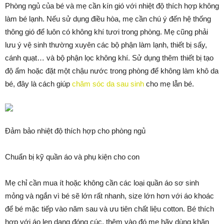
Phòng ngủ của bé và mẹ cần kín gió với nhiệt độ thích hợp không
làm bé lạnh. Nếu sử dụng điều hòa, mẹ cần chú ý đến hệ thống
thông gió để luôn có không khí tươi trong phòng. Mẹ cũng phải
lưu ý vệ sinh thường xuyên các bộ phận làm lạnh, thiết bị sấy,
cánh quạt… và bộ phận lọc không khí. Sử dụng thêm thiết bị tạo
độ ẩm hoặc đặt một chậu nước trong phòng để không làm khô da
bé, đây là cách giúp
chăm sóc da sau sinh
cho mẹ lẫn bé.
Đảm bảo nhiệt độ thích hợp cho phòng ngủ
Chuẩn bị kỹ quần áo và phụ kiện cho con
Mẹ chỉ cần mua ít hoặc không cần các loại quần áo sơ sinh
mỏng và ngắn vì bé sẽ lớn rất nhanh, size lớn hơn với áo khoác
để bé mặc tiếp vào năm sau và ưu tiên chất liệu cotton. Bé thích
hợp với áo len dạng đóng cúc, thêm vào đó mẹ hãy dùng khăn