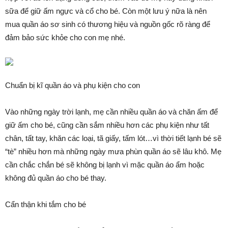
sữa để giữ ấm ngực và cổ cho bé. Còn một lưu ý nữa là nên
mua quần áo sơ sinh có thương hiệu và nguồn gốc rõ ràng để
đảm bảo sức khỏe cho con mẹ nhé.
Chuẩn bị kĩ quần áo và phụ kiện cho con
Vào những ngày trời lạnh, mẹ cần nhiều quần áo và chăn ấm để
giữ ấm cho bé, cũng cần sắm nhiều hơn các phụ kiện như tất
chân, tất tay, khăn các loại, tã giấy, tấm lót…vì thời tiết lạnh bé sẽ
“tè” nhiều hơn mà những ngày mưa phùn quần áo sẽ lâu khô. Mẹ
cần chắc chắn bé sẽ không bị lạnh vì mặc quần áo ẩm hoặc
không đủ quần áo cho bé thay.
Cẩn thận khi tắm cho bé