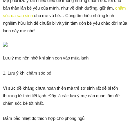
Mẹ phải lưu ý rất nhiều điều để không những chăm sóc tốt cho
bản thân lẫn bé yêu của mình, như về dinh dưỡng, giữ ấm,
chăm
sóc da sau sinh
cho mẹ và bé… Cùng tìm hiểu những kinh
nghiệm hữu ích để chuẩn bị và yên tâm đón bé yêu chào đời mùa
lạnh này mẹ nhé!
Lưu ý mẹ nên nhớ khi sinh con vào mùa lạnh
1. Lưu ý khi chăm sóc bé
Vì sức đề kháng chưa hoàn thiện mà trẻ sơ sinh rất dễ bị tổn
thương từ thời tiết lạnh. Đây là các lưu ý mẹ cần quan tâm để
chăm sóc bé tốt nhất.
Đảm bảo nhiệt độ thích hợp cho phòng ngủ