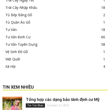
Trái Cây Ngày Tết
1
Trái Cây Nhập Khẩu
18
Tủ Bếp Bằng Gỗ
2
Tủ Quần Áo Gỗ
1
Tư Vấn
18
Tư Vấn Định Cư
66
Tư Vấn Tuyển Dụng
58
Vệ Sinh Đồ Gỗ
1
Việt Quất
1
Xã Hội
4
TIN XEM NHIỀU
Tổng hợp các dạng bảo lãnh định cư Mỹ
October 27, 2016
Tin Tức Khác