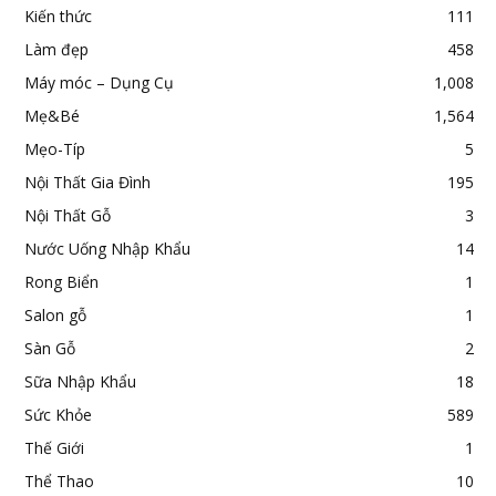
Kiến thức
111
Làm đẹp
458
Máy móc – Dụng Cụ
1,008
Mẹ&Bé
1,564
Mẹo-Típ
5
Nội Thất Gia Đình
195
Nội Thất Gỗ
3
Nước Uống Nhập Khẩu
14
Rong Biển
1
Salon gỗ
1
Sàn Gỗ
2
Sữa Nhập Khẩu
18
Sức Khỏe
589
Thế Giới
1
Thể Thao
10