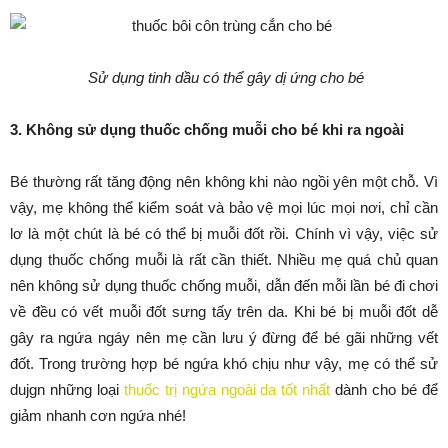
Sử dụng tinh dầu có thể gây dị ứng cho bé
3. Không sử dụng thuốc chống muỗi cho bé khi ra ngoài
Bé thường rất tăng động nên không khi nào ngồi yên một chỗ. Vì
vậy, mẹ không thể kiểm soát và bảo vệ mọi lúc mọi nơi, chỉ cần
lơ là một chút là bé có thể bị muỗi đốt rồi. Chính vì vậy, việc sử
dụng thuốc chống muỗi là rất cần thiết. Nhiều mẹ quá chủ quan
nên không sử dụng thuốc chống muỗi, dẫn đến mỗi lần bé đi chơi
về đều có vết muỗi đốt sưng tấy trên da. Khi bé bị muỗi đốt dễ
gây ra ngứa ngáy nên mẹ cần lưu ý đừng để bé gãi những vết
đốt. Trong trường hợp bé ngứa khó chịu như vậy, mẹ có thể sử
dujgn những loại
thuốc trị ngứa ngoài da tốt nhất
dành cho bé để
giảm nhanh cơn ngứa nhé!