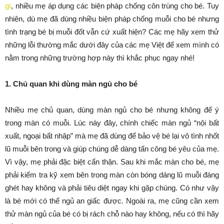
gì
, nhiều mẹ áp dụng các biện pháp chống côn trùng cho bé. Tuy
nhiên, dù mẹ đã dùng nhiều biện pháp chống muỗi cho bé nhưng
tình trạng bé bị muỗi đốt vẫn cứ xuất hiện? Các mẹ hãy xem thử
những lỗi thường mắc dưới đây của các mẹ Việt để xem mình có
nằm trong những trường hợp này thì khắc phục ngay nhé!
1. Chủ quan khi dùng màn ngủ cho bé
Nhiều mẹ chủ quan, dùng màn ngủ cho bé nhưng không để ý
trong màn có muỗi. Lúc này đây, chính chiếc màn ngủ “nội bất
xuất, ngoại bất nhập” mà mẹ đã dùng để bảo vệ bé lại vô tình nhốt
lũ muỗi bên trong và giúp chúng dễ dàng tấn công bé yêu của mẹ.
Vì vậy, mẹ phải đặc biệt cẩn thận. Sau khi mắc màn cho bé, mẹ
phải kiểm tra kỹ xem bên trong màn còn bóng dáng lũ muỗi đáng
ghét hay không và phải tiêu diệt ngay khi gặp chúng. Có như vậy
là bé mới có thể ngủ an giấc được. Ngoài ra, mẹ cũng cần xem
thử màn ngủ của bé có bị rách chỗ nào hay không, nếu có thì hãy