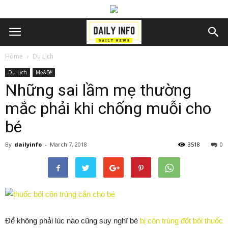
Home
Du Lịch
Du Lịch
Mẹ&Bé
Những sai lầm mẹ thường
mắc phải khi chống muỗi cho
bé
By
dailyinfo
-
March 7, 2018
3518
0
Để không phải lúc nào cũng suy nghĩ bé
bị côn trùng đốt bôi thuốc