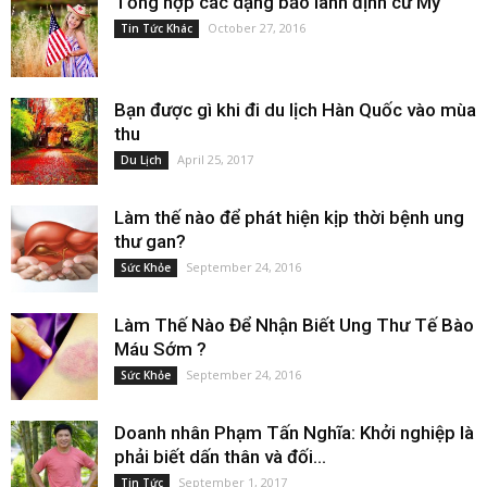
Tổng hợp các dạng bảo lãnh định cư Mỹ
October 27, 2016
Tin Tức Khác
Bạn được gì khi đi du lịch Hàn Quốc vào mùa
thu
April 25, 2017
Du Lịch
Làm thế nào để phát hiện kịp thời bệnh ung
thư gan?
September 24, 2016
Sức Khỏe
Làm Thế Nào Để Nhận Biết Ung Thư Tế Bào
Máu Sớm ?
September 24, 2016
Sức Khỏe
Doanh nhân Phạm Tấn Nghĩa: Khởi nghiệp là
phải biết dấn thân và đối...
September 1, 2017
Tin Tức