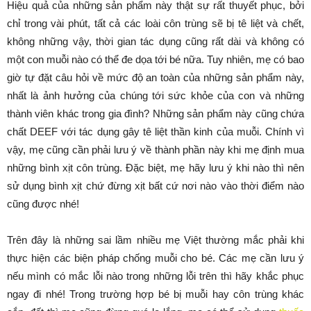
Hiệu quả của những sản phẩm này thật sự rất thuyết phục, bởi
chỉ trong vài phút, tất cả các loài côn trùng sẽ bị tê liệt và chết,
không những vậy, thời gian tác dụng cũng rất dài và không có
một con muỗi nào có thể đe dọa tới bé nữa. Tuy nhiên, mẹ có bao
giờ tự đặt câu hỏi về mức độ an toàn của những sản phẩm này,
nhất là ảnh hưởng của chúng tới sức khỏe của con và những
thành viên khác trong gia đình? Những sản phẩm này cũng chứa
chất DEEF với tác dụng gây tê liệt thần kinh của muỗi. Chính vì
vậy, mẹ cũng cần phải lưu ý về thành phần này khi mẹ định mua
những bình xịt côn trùng. Đặc biệt, mẹ hãy lưu ý khi nào thì nên
sử dụng bình xịt chứ đừng xịt bất cứ nơi nào vào thời điểm nào
cũng được nhé!
Trên đây là những sai lầm nhiều mẹ Việt thường mắc phải khi
thực hiện các biện pháp chống muỗi cho bé. Các mẹ cần lưu ý
nếu mình có mắc lỗi nào trong những lỗi trên thì hãy khắc phục
ngay đi nhé! Trong trường hợp bé bị muỗi hay côn trùng khác