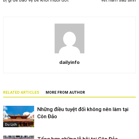
bị gì để bảo vệ bé khỏi muỗi đốt
vết nám sau sinh
dailyinfo
RELATED ARTICLES
MORE FROM AUTHOR
Những điều tuyệt đối không nên làm tại
Côn Đảo
Du Lịch