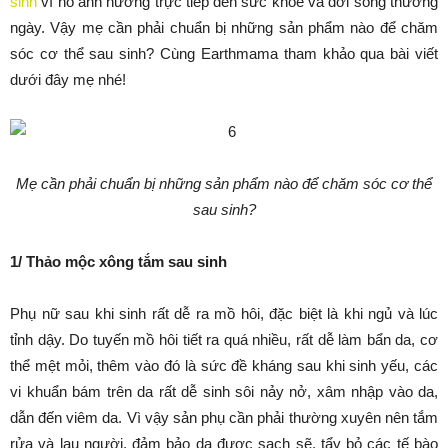
sinh
vì nó ảnh hưởng trực tiếp đến sức khỏe và đời sống thường
ngày. Vậy mẹ cần phải chuẩn bị những sản phẩm nào để chăm
sóc cơ thể sau sinh? Cùng Earthmama tham khảo qua bài viết
dưới đây mẹ nhé!
Mẹ cần phải chuẩn bị những sản phẩm nào để chăm sóc cơ thể
sau sinh?
1/ Thảo mộc xông tắm sau sinh
Phụ nữ sau khi sinh rất dễ ra mồ hôi, đặc biệt là khi ngủ và lúc
tỉnh dậy. Do tuyến mồ hôi tiết ra quá nhiều, rất dễ làm bẩn da, cơ
thể mệt mỏi, thêm vào đó là sức đề kháng sau khi sinh yếu, các
vi khuẩn bám trên da rất dễ sinh sôi nảy nở, xâm nhập vào da,
dẫn đến viêm da. Vì vậy sản phụ cần phải thường xuyên nên tắm
rửa và lau người, đảm bảo da được sạch sẽ, tẩy bỏ các tế bào