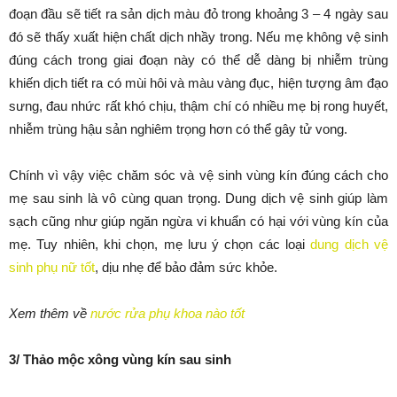
đoạn đầu sẽ tiết ra sản dịch màu đỏ trong khoảng 3 – 4 ngày sau
đó sẽ thấy xuất hiện chất dịch nhầy trong. Nếu mẹ không vệ sinh
đúng cách trong giai đoạn này có thể dễ dàng bị nhiễm trùng
khiến dịch tiết ra có mùi hôi và màu vàng đục, hiện tượng âm đạo
sưng, đau nhức rất khó chịu, thậm chí có nhiều mẹ bị rong huyết,
nhiễm trùng hậu sản nghiêm trọng hơn có thể gây tử vong.
Chính vì vậy việc chăm sóc và vệ sinh vùng kín đúng cách cho
mẹ sau sinh là vô cùng quan trọng. Dung dịch vệ sinh giúp làm
sạch cũng như giúp ngăn ngừa vi khuẩn có hại với vùng kín của
mẹ. Tuy nhiên, khi chọn, mẹ lưu ý chọn các loại
dung dịch vệ
sinh phụ nữ tốt
, dịu nhẹ để bảo đảm sức khỏe.
Xem thêm về
nước rửa phụ khoa nào tốt
3/ Thảo mộc xông vùng kín sau sinh