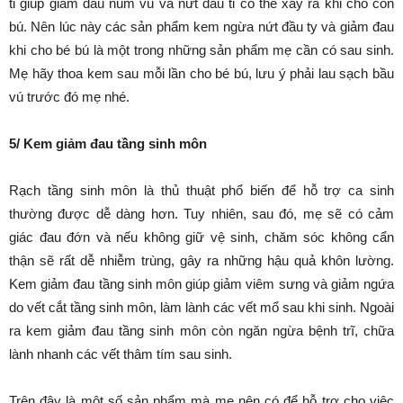
ti giúp giảm đau núm vú và nứt đầu ti có thể xảy ra khi cho con
bú. Nên lúc này các sản phẩm kem ngừa nứt đầu ty và giảm đau
khi cho bé bú là một trong những sản phẩm mẹ cần có sau sinh.
Mẹ hãy thoa kem sau mỗi lần cho bé bú, lưu ý phải lau sạch bầu
vú trước đó mẹ nhé.
5/ Kem giảm đau tầng sinh môn
Rạch tầng sinh môn là thủ thuật phổ biến để hỗ trợ ca sinh
thường được dễ dàng hơn. Tuy nhiên, sau đó, mẹ sẽ có cảm
giác đau đớn và nếu không giữ vệ sinh, chăm sóc không cẩn
thận sẽ rất dễ nhiễm trùng, gây ra những hậu quả khôn lường.
Kem giảm đau tầng sinh môn giúp giảm viêm sưng và giảm ngứa
do vết cắt tầng sinh môn, làm lành các vết mổ sau khi sinh. Ngoài
ra kem giảm đau tầng sinh môn còn ngăn ngừa bệnh trĩ, chữa
lành nhanh các vết thâm tím sau sinh.
Trên đây là một số sản phẩm mà mẹ nên có để hỗ trợ cho việc