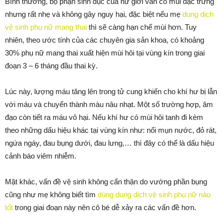
Bình thường, bộ phận sinh dục của nữ giới vẫn có mùi đặc trưng
nhưng rất nhẹ và không gây nguy hại, đặc biệt nếu mẹ
dung dịch
vệ sinh phụ nữ mang thai
thì sẽ càng hạn chế mùi hơn. Tuy
nhiên, theo ước tính của các chuyên gia sản khoa, có khoảng
30% phụ nữ mang thai xuất hiện mùi hôi tại vùng kín trong giai
đoạn 3 – 6 tháng đầu thai kỳ.
Lúc này, lượng máu tăng lên trong tử cung khiến cho khí hư bị lẫn
với máu và chuyển thành màu nâu nhạt. Một số trường hợp, âm
đạo còn tiết ra máu vô hại. Nếu khí hư có mùi hôi tanh đi kèm
theo những dấu hiệu khác tại vùng kín như: nổi mụn nước, đỏ rát,
ngứa ngáy, đau bụng dưới, đau lưng,… thì đây có thể là dấu hiệu
cảnh báo viêm nhiễm.
Mặt khác, vấn đề vệ sinh không cẩn thận do vướng phần bụng
cũng như mẹ không biết tìm
dùng dung dịch vệ sinh phụ nữ nào
tốt
trong giai đoạn này nên cô bé dễ xảy ra các vấn đề hơn.