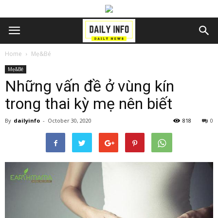
Home
Mẹ&Bé
Mẹ&Bé
Những vấn đề ở vùng kín
trong thai kỳ mẹ nên biết
By
dailyinfo
-
October 30, 2020
818
0