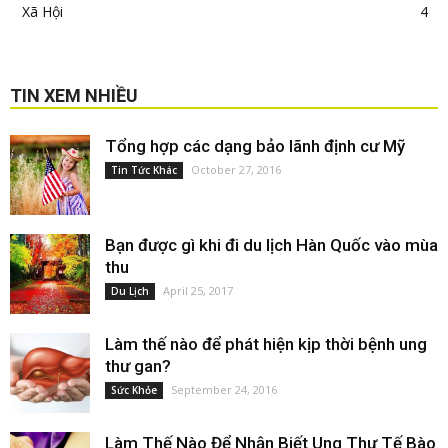
Xã Hội
4
TIN XEM NHIỀU
Tổng hợp các dạng bảo lãnh định cư Mỹ
October 27, 2016
Tin Tức Khác
Bạn được gì khi đi du lịch Hàn Quốc vào mùa
thu
April 25, 2017
Du Lịch
Làm thế nào để phát hiện kịp thời bệnh ung
thư gan?
September 24, 2016
Sức Khỏe
Làm Thế Nào Để Nhận Biết Ung Thư Tế Bào