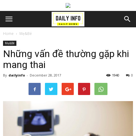
Home
Mẹ&Bé
Mẹ&Bé
Những vấn đề thường gặp khi
mang thai
By
dailyinfo
-
December 28, 2017
1940
0