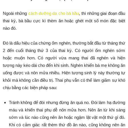
Ngoài những
cách dưỡng da cho bà bầu
, thì những giai đoạn đầu
thai kỳ, bà bầu cực kì thèm ăn hoặc ghét một số món đặc biệt
nào đó.
Đó là dấu hiệu của chứng ốm nghén, thường bắt đầu từ tháng thứ
2 đến cuối tháng thứ 3 của thai kỳ. Có người ốm nghén sớm
hoặc muộn hơn. Có người vừa mang thai đã nghén và hiện
tượng này kéo dài cho đến khi sinh. Nghén khiến bà mẹ không ăn
uống được và nôn mửa nhiều. Hiện tượng sinh lý này thường tự
khỏi mà không cần điều trị. Thai phụ vẫn có thể làm giảm sự khó
chịu bằng các biện pháp sau:
Tránh không để đói nhưng đừng ăn quá no. Đói làm hạ đường
máu và khiến thai phụ dễ nôn mửa hơn. Nên ăn từ khi sáng
sớm và lúc nào cũng nên ăn hoặc ngậm lặt vặt một thứ gì đó.
Khi có cảm giác rất thèm thứ đồ ăn nào, cũng không nên ăn