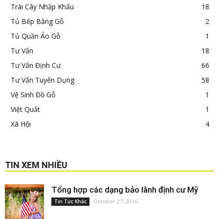
Trái Cây Nhập Khẩu
18
Tủ Bếp Bằng Gỗ
2
Tủ Quần Áo Gỗ
1
Tư Vấn
18
Tư Vấn Định Cư
66
Tư Vấn Tuyển Dụng
58
Vệ Sinh Đồ Gỗ
1
Việt Quất
1
Xã Hội
4
TIN XEM NHIỀU
Tổng hợp các dạng bảo lãnh định cư Mỹ
October 27, 2016
Tin Tức Khác