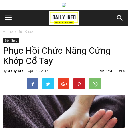
Home
Sức Khỏe
Sức Khỏe
Phục Hồi Chức Năng Cứng
Khớp Cổ Tay
By
dailyinfo
-
April 11, 2017
4751
0