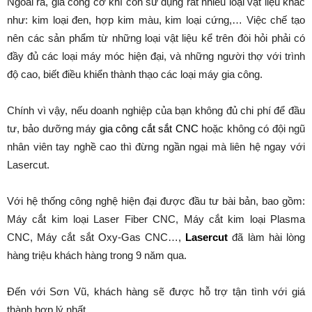
Ngoài ra, gia công cơ khí còn sử dụng rất nhiều loại vật liệu khác
như: kim loại đen, hợp kim màu, kim loại cứng,… Việc chế tạo
nên các sản phẩm từ những loại vật liệu kể trên đòi hỏi phải có
đầy đủ các loại máy móc hiện đại, và những người thợ với trình
độ cao, biết điều khiển thành thạo các loại máy gia công.
Chính vì vậy, nếu doanh nghiệp của bạn không đủ chi phí để đầu
tư, bảo dưỡng máy
gia công cắt sắt CNC
hoặc không có đội ngũ
nhân viên tay nghề cao thì đừng ngần ngại mà liên hệ ngay với
Lasercut.
Với hệ thống công nghệ hiện đại được đầu tư bài bản, bao gồm:
Máy cắt kim loại Laser Fiber CNC, Máy cắt kim loại Plasma
CNC, Máy cắt sắt Oxy-Gas CNC…,
Lasercut
đã làm hài lòng
hàng triệu khách hàng trong 9 năm qua.
Đến với Sơn Vũ, khách hàng sẽ được hỗ trợ tận tình với giá
thành hợp lý nhất.