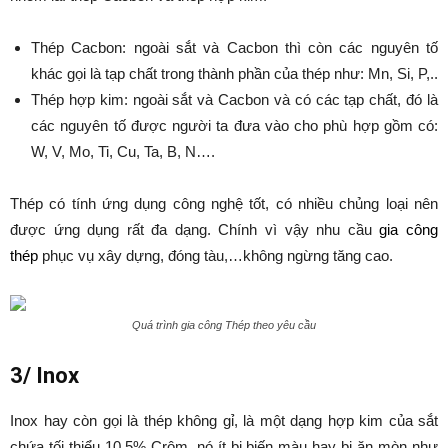
Thép Cacbon: ngoài sắt và Cacbon thì còn các nguyên tố
khác gọi là tạp chất trong thành phần của thép như: Mn, Si, P,..
Thép hợp kim: ngoài sắt và Cacbon và có các tạp chất, đó là
các nguyên tố được người ta đưa vào cho phù hợp gồm có:
W, V, Mo, Ti, Cu, Ta, B, N….
Thép có tính ứng dụng công nghệ tốt, có nhiều chủng loại nên
được ứng dụng rất đa dạng. Chính vì vậy nhu cầu
gia công
thép
phục vụ xây dựng, đóng tàu,…không ngừng tăng cao.
Quá trình gia công Thép theo yêu cầu
3/ Inox
Inox hay còn gọi là thép không gỉ, là một dạng hợp kim của sắt
chứa tối thiểu 10,5% Crôm, nó ít bị biến màu hay bị ăn mòn như