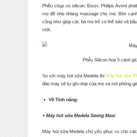
Phễu chụp vú silicon: Được Philips Avent phát
mẹ để nhẹ nhàng massage cho mẹ. Bên cạnh đ
cũng như giúp các bà mẹ trẻ có thể bảo vệ bầu
một.
Phễu Silicon hoa 5 cánh g
So với máy hút sữa Medela thì
Máy hút sữa Phi
đáo máy sẽ tự ghi nhịp của mẹ và mô phỏng giố
Về Tính năng:
+ Máy hút sữa Medela Swing Maxi
Máy hút sữa Medela chủ yếu phục vụ cho các 