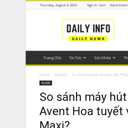
Thursday, August 6, 2026
Sign in / Join
Advertisem
Tin
tức
phổ
thông
Trang Chủ
Tin Tức
Sức Khỏe
Th
Home
Mẹ&Bé
So sánh máy hút sữa điện đôi Philip
Mẹ&Bé
So sánh máy hút 
Avent Hoa tuyết
Maxi?