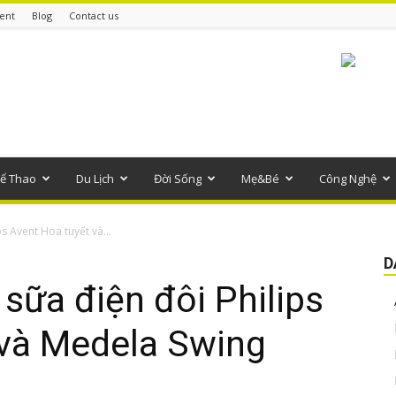
ent
Blog
Contact us
ể Thao
Du Lịch
Đời Sống
Mẹ&Bé
Công Nghệ
s Avent Hoa tuyết và...
D
sữa điện đôi Philips
 và Medela Swing