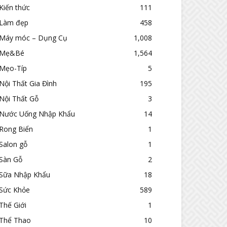
Kiến thức
111
Làm đẹp
458
Máy móc – Dụng Cụ
1,008
Mẹ&Bé
1,564
Mẹo-Típ
5
Nội Thất Gia Đình
195
Nội Thất Gỗ
3
Nước Uống Nhập Khẩu
14
Rong Biển
1
Salon gỗ
1
Sàn Gỗ
2
Sữa Nhập Khẩu
18
Sức Khỏe
589
Thế Giới
1
Thể Thao
10