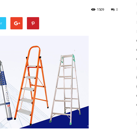
1509
0
er