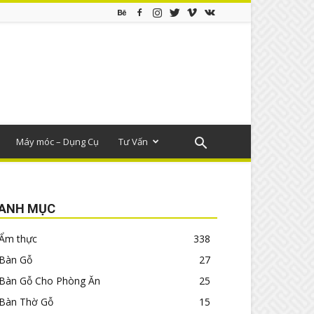
Máy móc – Dụng Cụ
Tư Vấn
ANH MỤC
Ẩm thực
338
Bàn Gỗ
27
Bàn Gỗ Cho Phòng Ăn
25
Bàn Thờ Gỗ
15