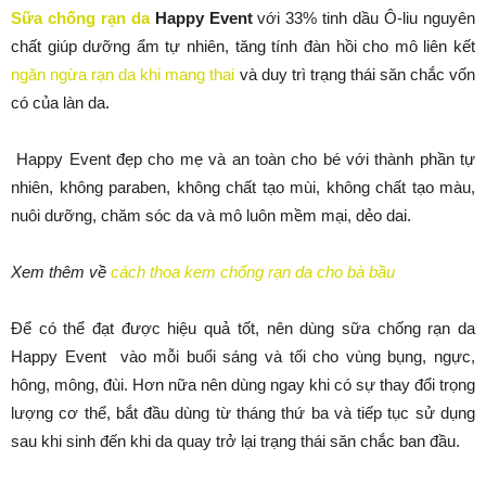
Sữa chống rạn da
Happy Event
với 33% tinh dầu Ô-liu nguyên
chất giúp dưỡng ẩm tự nhiên, tăng tính đàn hồi cho mô liên kết
ngăn ngừa rạn da khi mang thai
và duy trì trạng thái săn chắc vốn
có của làn da.
Happy Event đẹp cho mẹ và an toàn cho bé với thành phần tự
nhiên, không paraben, không chất tạo mùi, không chất tạo màu,
nuôi dưỡng, chăm sóc da và mô luôn mềm mại, dẻo dai.
Xem thêm về
cách thoa kem chống rạn da cho bà bầu
Để có thể đạt được hiệu quả tốt, nên dùng sữa chống rạn da
Happy Event vào mỗi buổi sáng và tối cho vùng bụng, ngực,
hông, mông, đùi. Hơn nữa nên dùng ngay khi có sự thay đổi trọng
lượng cơ thể, bắt đầu dùng từ tháng thứ ba và tiếp tục sử dụng
sau khi sinh đến khi da quay trở lại trạng thái săn chắc ban đầu.