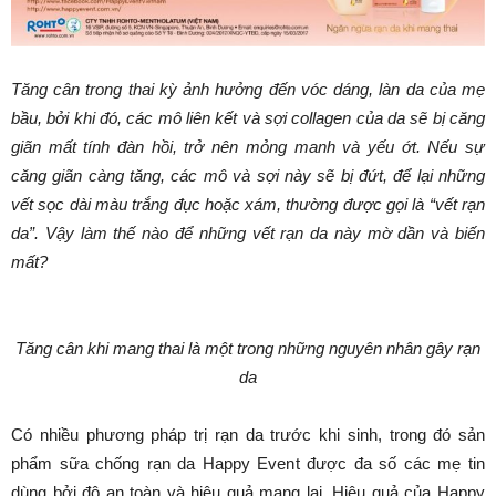
Tăng cân trong thai kỳ ảnh hưởng đến vóc dáng, làn da của mẹ
bầu, bởi khi đó, các mô liên kết và sợi collagen của da sẽ bị căng
giãn mất tính đàn hồi, trở nên mỏng manh và yếu ớt. Nếu sự
căng giãn càng tăng, các mô và sợi này sẽ bị đứt, để lại những
vết sọc dài màu trắng đục hoặc xám, thường được gọi là “vết rạn
da”. Vậy làm thế nào để những vết rạn da này mờ dần và biến
mất?
Tăng cân khi mang thai là một trong những nguyên nhân gây rạn
da
Có nhiều phương pháp trị rạn da trước khi sinh, trong đó sản
phẩm sữa chống rạn da Happy Event được đa số các mẹ tin
dùng bởi độ an toàn và hiệu quả mang lại. Hiệu quả của Happy