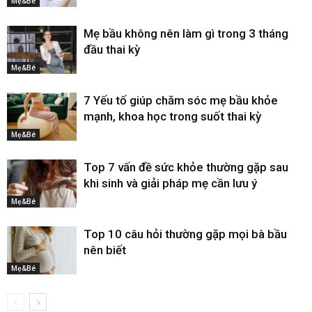
Mẹ&Bé
Mẹ bầu không nên làm gì trong 3 tháng
đầu thai kỳ
Mẹ&Bé
7 Yếu tố giúp chăm sóc mẹ bầu khỏe
mạnh, khoa học trong suốt thai kỳ
Mẹ&Bé
Top 7 vấn đề sức khỏe thường gặp sau
khi sinh và giải pháp mẹ cần lưu ý
Mẹ&Bé
Top 10 câu hỏi thường gặp mọi bà bầu
nên biết
Mẹ&Bé