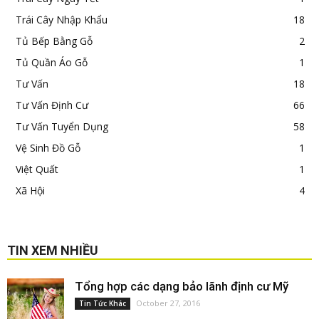
Trái Cây Nhập Khẩu
18
Tủ Bếp Bằng Gỗ
2
Tủ Quần Áo Gỗ
1
Tư Vấn
18
Tư Vấn Định Cư
66
Tư Vấn Tuyển Dụng
58
Vệ Sinh Đồ Gỗ
1
Việt Quất
1
Xã Hội
4
TIN XEM NHIỀU
Tổng hợp các dạng bảo lãnh định cư Mỹ
October 27, 2016
Tin Tức Khác