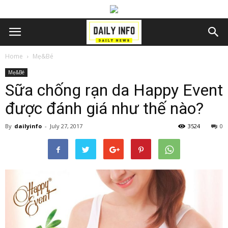
Home
Mẹ&Bé
Mẹ&Bé
Sữa chống rạn da Happy Event
được đánh giá như thế nào?
By
dailyinfo
-
July 27, 2017
3524
0