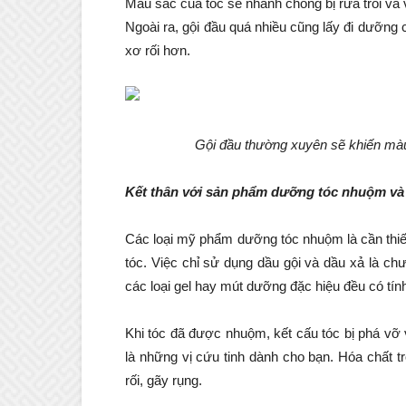
Màu sắc của tóc sẽ nhanh chóng bị rửa trôi và 
Ngoài ra, gội đầu quá nhiều cũng lấy đi dưỡng c
xơ rối hơn.
Gội đầu thường xuyên sẽ khiến màu
Kết thân với sản phẩm dưỡng tóc nhuộm và
Các loại mỹ phẩm dưỡng tóc nhuộm là cần thiế
tóc. Việc chỉ sử dụng dầu gội và dầu xả là c
các loại gel hay mút dưỡng đặc hiệu đều có tí
Khi tóc đã được nhuộm, kết cấu tóc bị phá vỡ 
là những vị cứu tinh dành cho bạn. Hóa chất 
rối, gãy rụng.