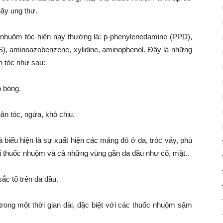
ây ung thư.
 nhuộm tóc hiện nay thường là: p-phenylenedamine (PPD),
ES), aminoazobenzene, xylidine, aminophenol. Đây là những
n tóc như sau:
ộ bóng.
hân tóc, ngứa, khó chịu.
à biểu hiện là sự xuất hiện các mảng đỏ ở da, tróc vảy, phù
i thuốc nhuộm và cả những vùng gần da đầu như cổ, mặt..
ắc tố trên da đầu.
trong một thời gian dài, đặc biệt với các thuốc nhuộm sậm