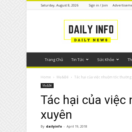
Saturday, August 8, 2026
Sign in / Join
Advertisem
Tin
tức
phổ
thông
Trang Chủ
Tin Tức
Sức Khỏe
Th
Home
Mẹ&Bé
Tác hại của việc nhuộm tóc thường
Mẹ&Bé
Tác hại của việc
xuyên
By
dailyinfo
-
April 19, 2018