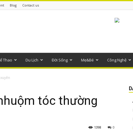
ent
Blog
Contact us
ể Thao
Du Lịch
Đời Sống
Mẹ&Bé
Công Nghệ
 xuyên
D
 nhuộm tóc thường
1398
0