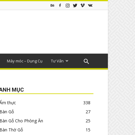
Máy móc – Dụng Cụ
Tư Vấn
ANH MỤC
Ẩm thực
338
Bàn Gỗ
27
Bàn Gỗ Cho Phòng Ăn
25
Bàn Thờ Gỗ
15