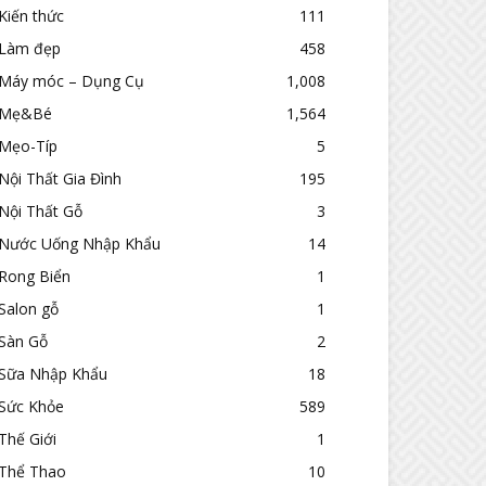
Kiến thức
111
Làm đẹp
458
Máy móc – Dụng Cụ
1,008
Mẹ&Bé
1,564
Mẹo-Típ
5
Nội Thất Gia Đình
195
Nội Thất Gỗ
3
Nước Uống Nhập Khẩu
14
Rong Biển
1
Salon gỗ
1
Sàn Gỗ
2
Sữa Nhập Khẩu
18
Sức Khỏe
589
Thế Giới
1
Thể Thao
10