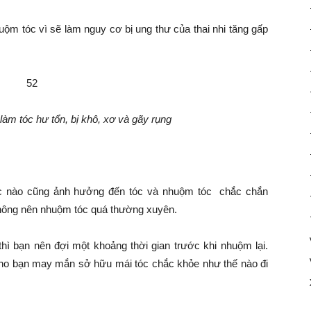
uộm tóc vì sẽ làm nguy cơ bị ung thư của thai nhi tăng gấp
àm tóc hư tổn, bị khô, xơ và gãy rụng
học nào cũng ảnh hưởng đến tóc và nhuộm tóc chắc chắn
n không nên nhuộm tóc quá thường xuyên.
hì bạn nên đợi một khoảng thời gian trước khi nhuộm lại.
 cho bạn may mắn sở hữu mái tóc chắc khỏe như thế nào đi