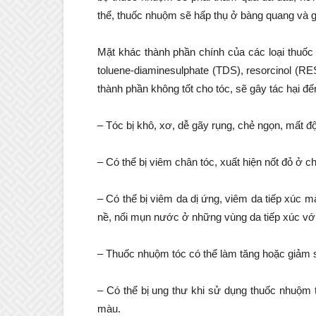
thể, thuốc nhuộm sẽ hấp thụ ở bàng quang và g
Mặt khác thành phần chính của các loại thuốc
toluene-diaminesulphate (TDS), resorcinol (R
thành phần không tốt cho tóc, sẽ gây tác hại đế
– Tóc bị khô, xơ, dễ gãy rụng, chẻ ngọn, mất đ
– Có thể bị viêm chân tóc, xuất hiện nốt đỏ ở c
– Có thể bị viêm da dị ứng, viêm da tiếp xúc m
nề, nổi mụn nước ở những vùng da tiếp xúc vớ
– Thuốc nhuộm tóc có thể làm tăng hoặc giảm s
– Có thể bị ung thư khi sử dụng thuốc nhuộm 
màu.