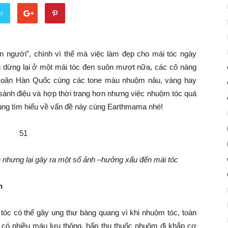
er
n người”, chính vì thế mà việc làm đẹp cho mái tóc ngày
 dừng lại ở một mái tóc đen suôn mượt nữa, các cô nàng
 xoăn Hàn Quốc cùng các tone màu nhuộm nâu, vàng hay
, sành điệu và hợp thời trang hơn nhưng việc nhuộm tóc quá
Cùng tìm hiểu về vấn đề này cùng Earthmama nhé!
 nhưng lại gây ra một số ảnh
–
hưởng xấu đến mái tóc
n
tóc có thể gây ung thư bàng quang vì khi nhuộm tóc, toàn
 có nhiều máu lưu thông, hấp thụ thuốc nhuộm đi khắp cơ