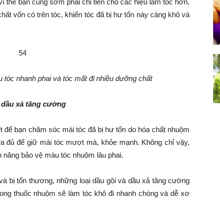
vì thế bạn cũng sớm phải chi tiền cho các hiệu làm tóc hơn.
hất vốn có trên tóc, khiến tóc đã bị hư tổn này càng khô và
 tóc nhanh phai và tóc mất đi nhiều dưỡng chất
 dầu xả tăng cường
t để bạn chăm sóc mái tóc đã bị hư tổn do hóa chất nhuộm
hưa đủ để giữ mái tóc mượt mà, khỏe mạnh. Không chỉ vậy,
nh năng bảo vệ màu tóc nhuộm lâu phai.
và bị tổn thương, những loại dầu gội và dầu xả tăng cường
trong thuốc nhuộm sẽ làm tóc khô đi nhanh chóng và dễ xơ