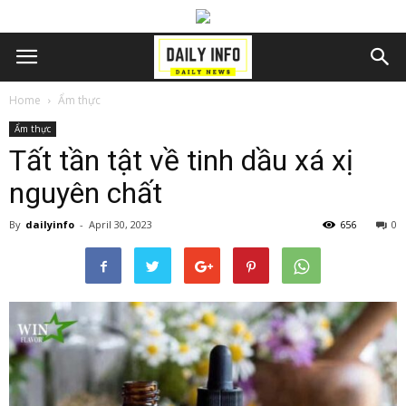
Home
Ẩm thực
Ẩm thực
Tất tần tật về tinh dầu xá xị
nguyên chất
By
dailyinfo
-
April 30, 2023
656
0