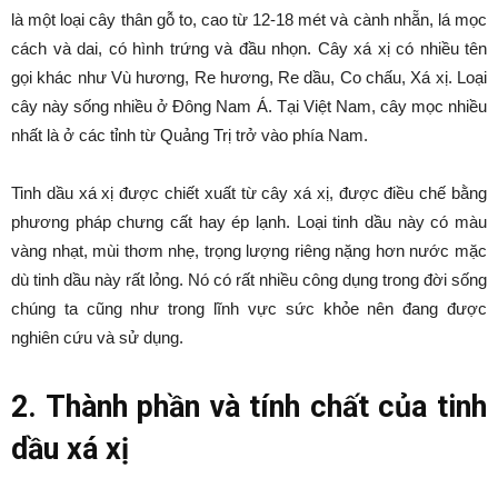
là một loại cây thân gỗ to, cao từ 12-18 mét và cành nhẵn, lá mọc
cách và dai, có hình trứng và đầu nhọn. Cây xá xị có nhiều tên
gọi khác như Vù hương, Re hương, Re dầu, Co chấu, Xá xị. Loại
cây này sống nhiều ở Đông Nam Á. Tại Việt Nam, cây mọc nhiều
nhất là ở các tỉnh từ Quảng Trị trở vào phía Nam.
Tinh dầu xá xị được chiết xuất từ cây xá xị, được điều chế bằng
phương pháp chưng cất hay ép lạnh. Loại tinh dầu này có màu
vàng nhạt, mùi thơm nhẹ, trọng lượng riêng nặng hơn nước mặc
dù tinh dầu này rất lỏng. Nó có rất nhiều công dụng trong đời sống
chúng ta cũng như trong lĩnh vực sức khỏe nên đang được
nghiên cứu và sử dụng.
2. Thành phần và tính chất của tinh
dầu xá xị