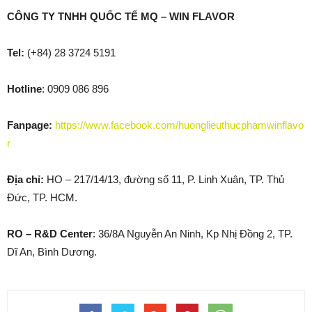
CÔNG TY TNHH QUỐC TẾ MQ – WIN FLAVOR
Tel:
(+84) 28 3724 5191
Hotline
: 0909 086 896
Fanpage:
https://www.facebook.com/huonglieuthucphamwinflavo
r
Địa chỉ:
HO – 217/14/13, đường số 11, P. Linh Xuân, TP. Thủ
Đức, TP. HCM.
RO – R&D Center
: 36/8A Nguyễn An Ninh, Kp Nhị Đồng 2, TP.
Dĩ An, Bình Dương.