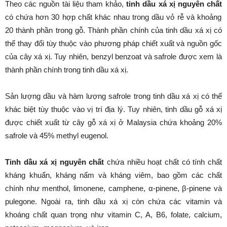
Theo các nguồn tài liệu tham khảo,
tinh dầu xá xị nguyên chất
có chứa hơn 30 hợp chất khác nhau trong dầu vỏ rễ và khoảng
20 thành phần trong gỗ. Thành phần chính của tinh dầu xá xị có
thể thay đổi tùy thuộc vào phương pháp chiết xuất và nguồn gốc
của cây xá xị. Tuy nhiên, benzyl benzoat và safrole được xem là
thành phần chính trong tinh dầu xá xị.
Sản lượng dầu và hàm lượng safrole trong tinh dầu xá xị có thể
khác biệt tùy thuộc vào vị trí địa lý. Tuy nhiên, tinh dầu gỗ xá xị
được chiết xuất từ cây gỗ xá xị ở Malaysia chứa khoảng 20%
safrole và 45% methyl eugenol.
Tinh dầu xá xị nguyên chất
chứa nhiều hoạt chất có tính chất
kháng khuẩn, kháng nấm và kháng viêm, bao gồm các chất
chính như menthol, limonene, camphene, α-pinene, β-pinene và
pulegone. Ngoài ra, tinh dầu xá xị còn chứa các vitamin và
khoáng chất quan trọng như vitamin C, A, B6, folate, calcium,