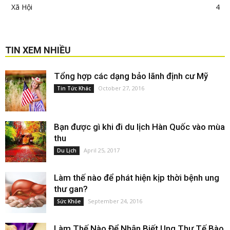
Xã Hội
4
TIN XEM NHIỀU
Tổng hợp các dạng bảo lãnh định cư Mỹ
October 27, 2016
Tin Tức Khác
Bạn được gì khi đi du lịch Hàn Quốc vào mùa
thu
April 25, 2017
Du Lịch
Làm thế nào để phát hiện kịp thời bệnh ung
thư gan?
September 24, 2016
Sức Khỏe
Làm Thế Nào Để Nhận Biết Ung Thư Tế Bào