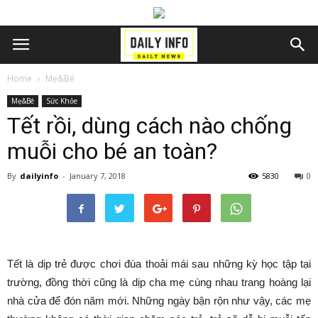
Home
Mẹ&Bé
Mẹ&Bé
Sức Khỏe
Tết rồi, dùng cách nào chống
muỗi cho bé an toàn?
By
dailyinfo
-
January 7, 2018
5830
0
Tết là dịp trẻ được chơi đùa thoải mái sau những kỳ học tập tại
trường, đồng thời cũng là dịp cha mẹ cùng nhau trang hoàng lại
nhà cửa để đón năm mới. Những ngày bận rộn như vậy, các mẹ