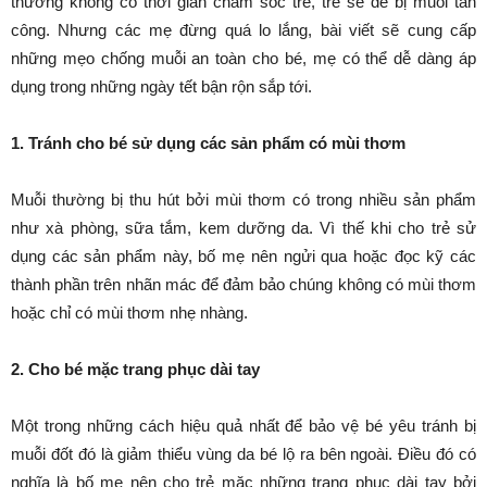
thường không có thời gian chăm sóc trẻ, trẻ sẽ dễ bị muỗi tấn
công. Nhưng các mẹ đừng quá lo lắng, bài viết sẽ cung cấp
những mẹo chống muỗi an toàn cho bé, mẹ có thể dễ dàng áp
dụng trong những ngày tết bận rộn sắp tới.
1. Tránh cho bé sử dụng các sản phẩm có mùi thơm
Muỗi thường bị thu hút bởi mùi thơm có trong nhiều sản phẩm
như xà phòng, sữa tắm, kem dưỡng da. Vì thế khi cho trẻ sử
dụng các sản phẩm này, bố mẹ nên ngửi qua hoặc đọc kỹ các
thành phần trên nhãn mác để đảm bảo chúng không có mùi thơm
hoặc chỉ có mùi thơm nhẹ nhàng.
2. Cho bé mặc trang phục dài tay
Một trong những cách hiệu quả nhất để bảo vệ bé yêu tránh bị
muỗi đốt đó là giảm thiểu vùng da bé lộ ra bên ngoài. Điều đó có
nghĩa là bố mẹ nên cho trẻ mặc những trang phục dài tay bởi