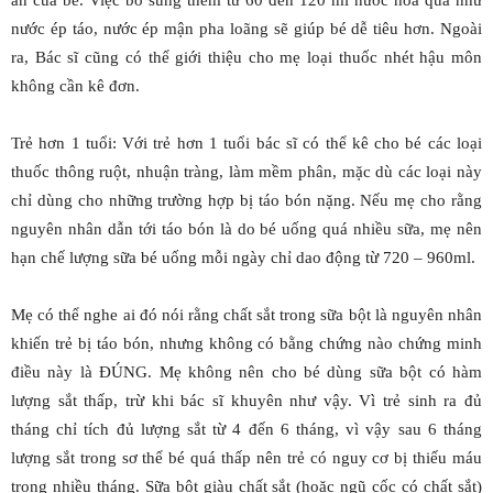
ăn của bé. Việc bổ sung thêm từ 60 đến 120 ml nước hoa quả như
nước ép táo, nước ép mận pha loãng sẽ giúp bé dễ tiêu hơn. Ngoài
ra, Bác sĩ cũng có thể giới thiệu cho mẹ loại thuốc nhét hậu môn
không cần kê đơn.
Trẻ hơn 1 tuổi: Với trẻ hơn 1 tuổi bác sĩ có thể kê cho bé các loại
thuốc thông ruột, nhuận tràng, làm mềm phân, mặc dù các loại này
chỉ dùng cho những trường hợp bị táo bón nặng. Nếu mẹ cho rằng
nguyên nhân dẫn tới táo bón là do bé uống quá nhiều sữa, mẹ nên
hạn chế lượng sữa bé uống mỗi ngày chỉ dao động từ 720 – 960ml.
Mẹ có thể nghe ai đó nói rằng chất sắt trong sữa bột là nguyên nhân
khiến trẻ bị táo bón, nhưng không có bằng chứng nào chứng minh
điều này là ĐÚNG. Mẹ không nên cho bé dùng sữa bột có hàm
lượng sắt thấp, trừ khi bác sĩ khuyên như vậy. Vì trẻ sinh ra đủ
tháng chỉ tích đủ lượng sắt từ 4 đến 6 tháng, vì vậy sau 6 tháng
lượng sắt trong sơ thể bé quá thấp nên trẻ có nguy cơ bị thiếu máu
trong nhiều tháng. Sữa bột giàu chất sắt (hoặc ngũ cốc có chất sắt)