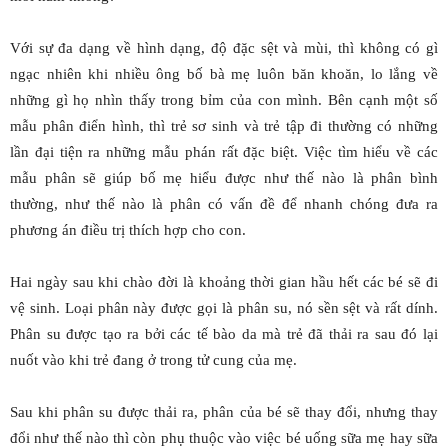
Với sự đa dạng về hình dạng, độ đặc sệt và mùi, thì không có gì
ngạc nhiên khi nhiều ông bố bà mẹ luôn băn khoăn, lo lắng về
những gì họ nhìn thấy trong bỉm của con mình. Bên cạnh một số
mẫu phân điển hình, thì trẻ sơ sinh và trẻ tập đi thường có những
lần đại tiện ra những mẫu phán rất đặc biệt. Việc tìm hiểu về các
mẫu phân sẽ giúp bố mẹ hiểu được như thế nào là phân bình
thường, như thế nào là phân có vấn đề để nhanh chóng đưa ra
phương án điều trị thích hợp cho con.
Hai ngày sau khi chào đời là khoảng thời gian hầu hết các bé sẽ đi
vệ sinh. Loại phân này được gọi là phân su, nó sền sệt và rất dính.
Phân su được tạo ra bởi các tế bào da mà trẻ đã thải ra sau đó lại
nuốt vào khi trẻ đang ở trong tử cung của mẹ.
Sau khi phân su được thải ra, phân của bé sẽ thay đổi, nhưng thay
đổi như thế nào thì còn phụ thuộc vào việc bé uống sữa mẹ hay sữa