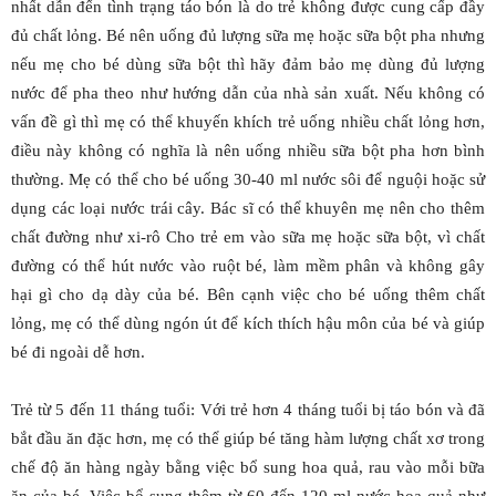
nhất dẫn đến tình trạng táo bón là do trẻ không được cung cấp đầy
đủ chất lỏng. Bé nên uống đủ lượng sữa mẹ hoặc sữa bột pha nhưng
nếu mẹ cho bé dùng sữa bột thì hãy đảm bảo mẹ dùng đủ lượng
nước để pha theo như hướng dẫn của nhà sản xuất. Nếu không có
vấn đề gì thì mẹ có thể khuyến khích trẻ uống nhiều chất lỏng hơn,
điều này không có nghĩa là nên uống nhiều sữa bột pha hơn bình
thường. Mẹ có thể cho bé uống 30-40 ml nước sôi để nguội hoặc sử
dụng các loại nước trái cây. Bác sĩ có thể khuyên mẹ nên cho thêm
chất đường như xi-rô Cho trẻ em vào sữa mẹ hoặc sữa bột, vì chất
đường có thể hút nước vào ruột bé, làm mềm phân và không gây
hại gì cho dạ dày của bé. Bên cạnh việc cho bé uống thêm chất
lỏng, mẹ có thể dùng ngón út để kích thích hậu môn của bé và giúp
bé đi ngoài dễ hơn.
Trẻ từ 5 đến 11 tháng tuổi: Với trẻ hơn 4 tháng tuổi bị táo bón và đã
bắt đầu ăn đặc hơn, mẹ có thể giúp bé tăng hàm lượng chất xơ trong
chế độ ăn hàng ngày bằng việc bổ sung hoa quả, rau vào mỗi bữa