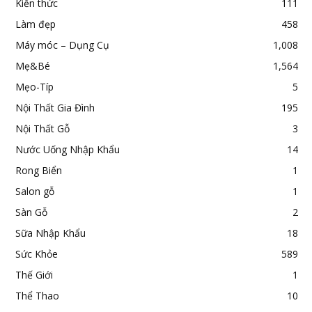
Kiến thức
111
Làm đẹp
458
Máy móc – Dụng Cụ
1,008
Mẹ&Bé
1,564
Mẹo-Típ
5
Nội Thất Gia Đình
195
Nội Thất Gỗ
3
Nước Uống Nhập Khẩu
14
Rong Biển
1
Salon gỗ
1
Sàn Gỗ
2
Sữa Nhập Khẩu
18
Sức Khỏe
589
Thế Giới
1
Thể Thao
10