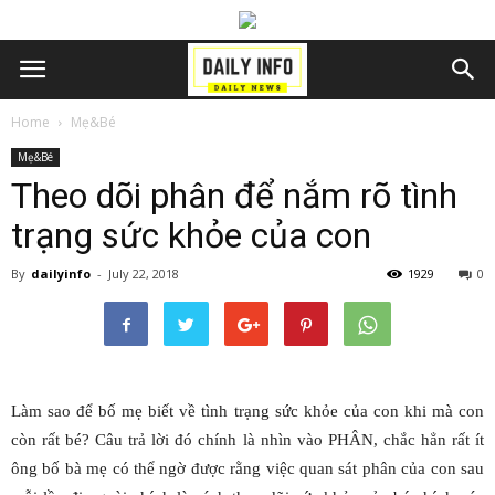
Home
Mẹ&Bé
Mẹ&Bé
Theo dõi phân để nắm rõ tình
trạng sức khỏe của con
By
dailyinfo
-
July 22, 2018
1929
0
Làm sao để bố mẹ biết về tình trạng sức khỏe của con khi mà con
còn rất bé? Câu trả lời đó chính là nhìn vào PHÂN, chắc hẳn rất ít
ông bố bà mẹ có thể ngờ được rằng việc quan sát phân của con sau