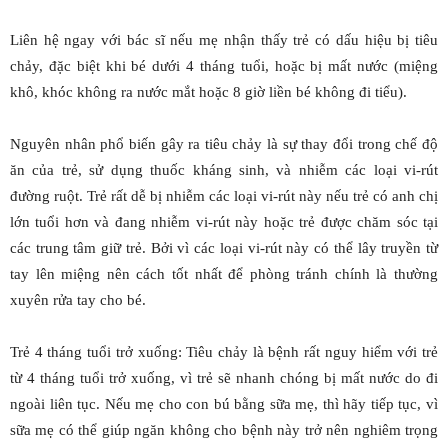
Liên hệ ngay với bác sĩ nếu mẹ nhận thấy trẻ có dấu hiệu bị tiêu
chảy, đặc biệt khi bé dưới 4 tháng tuổi, hoặc bị mất nước (miệng
khô, khóc không ra nước mắt hoặc 8 giờ liền bé không đi tiểu).
Nguyên nhân phổ biến gây ra tiêu chảy là sự thay đổi trong chế độ
ăn của trẻ, sử dụng thuốc kháng sinh, và nhiễm các loại vi-rút
đường ruột. Trẻ rất dễ bị nhiễm các loại vi-rút này nếu trẻ có anh chị
lớn tuổi hơn và đang nhiễm vi-rút này hoặc trẻ được chăm sóc tại
các trung tâm giữ trẻ. Bởi vì các loại vi-rút này có thể lây truyền từ
tay lên miệng nên cách tốt nhất để phòng tránh chính là thường
xuyên rửa tay cho bé.
Trẻ 4 tháng tuổi trở xuống: Tiêu chảy là bệnh rất nguy hiểm với trẻ
từ 4 tháng tuổi trở xuống, vì trẻ sẽ nhanh chóng bị mất nước do đi
ngoài liên tục. Nếu mẹ cho con bú bằng sữa mẹ, thì hãy tiếp tục, vì
sữa mẹ có thể giúp ngăn không cho bệnh này trở nên nghiêm trọng