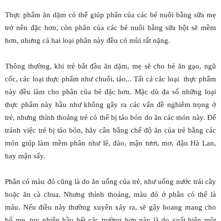
Thực phẩm ăn dặm có thể giúp phân của các bé nuôi bằng sữa mẹ
trở nên đặc hơn, còn phân của các bé nuôi bằng sữa bột sẽ mềm
hơn, nhưng cả hai loại phân này đều có mùi rất nặng.
Thông thường, khi trẻ bắt đầu ăn dặm, mẹ sẽ cho bé ăn gạo, ngũ
cốc, các loại thực phẩm như chuối, táo,.. Tất cả các loại thực phẩm
này đều làm cho phân của bé đặc hơn. Mặc dù đa số những loại
thực phẩm này hầu như không gây ra các vấn đề nghiêm trọng ở
trẻ, nhưng thỉnh thoảng trẻ có thể bị táo bón do ăn các món này. Để
tránh việc trẻ bị táo bón, hãy cân bằng chế độ ăn của trẻ bằng các
món giúp làm mềm phân như lê, đào, mận tươi, mơ, đậu Hà Lan,
hay mận sấy.
Phân có màu đỏ cũng là do ăn uống của trẻ, như uống nước trái cây
hoặc ăn cà chua. Nhưng thỉnh thoảng, màu đỏ ở phân có thể là
máu. Nếu điều này thường xuyên xảy ra, sẽ gây hoang mang cho
bố mẹ, tuy nhiên hầu hết các trường hợp này là do xuất hiện một