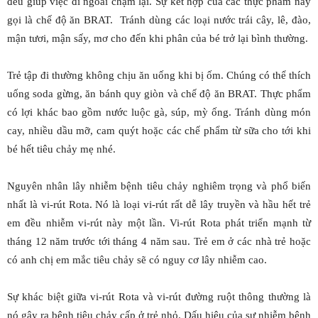
đều giúp việc đi ngoài chậm lại. Sự kết hợp của các thực phẩm này
gọi là chế độ ăn BRAT. Tránh dùng các loại nước trái cây, lê, đào,
mận tươi, mận sấy, mơ cho đến khi phân của bé trở lại bình thường.
Trẻ tập đi thường không chịu ăn uống khi bị ốm. Chúng có thể thích
uống soda gừng, ăn bánh quy giòn và chế độ ăn BRAT. Thực phẩm
có lợi khác bao gồm nước luộc gà, súp, mỳ ống. Tránh dùng món
cay, nhiều dầu mỡ, cam quýt hoặc các chế phẩm từ sữa cho tới khi
bé hết tiêu chảy mẹ nhé.
Nguyên nhân lây nhiễm bệnh tiêu chảy nghiêm trọng và phổ biến
nhất là vi-rút Rota. Nó là loại vi-rút rất dễ lây truyền và hầu hết trẻ
em đều nhiễm vi-rút này một lần. Vi-rút Rota phát triển mạnh từ
tháng 12 năm trước tới tháng 4 năm sau. Trẻ em ở các nhà trẻ hoặc
có anh chị em mắc tiêu chảy sẽ có nguy cơ lây nhiễm cao.
Sự khác biệt giữa vi-rút Rota và vi-rút đường ruột thông thường là
nó gây ra bệnh tiêu chảy cấp ở trẻ nhỏ. Dấu hiệu của sự nhiễm bệnh