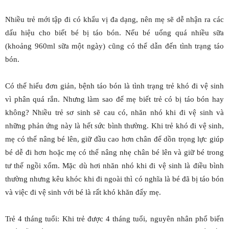
Nhiều trẻ mới tập đi có khẩu vị đa dạng, nên mẹ sẽ dễ nhận ra các
dấu hiệu cho biết bé bị táo bón. Nếu bé uống quá nhiều sữa
(khoảng 960ml sữa một ngày) cũng có thể dẫn đến tình trạng táo
bón.
Có thể hiểu đơn giản, bệnh táo bón là tình trạng trẻ khó đi vệ sinh
vì phân quá rắn. Nhưng làm sao để mẹ biết trẻ có bị táo bón hay
không? Nhiều trẻ sơ sinh sẽ cau có, nhăn nhó khi đi vệ sinh và
những phản ứng này là hết sức bình thường. Khi trẻ khó đi vệ sinh,
mẹ có thể nâng bé lên, giữ đầu cao hơn chân để dồn trọng lực giúp
bé dễ đi hơn hoặc mẹ có thể nâng nhẹ chân bé lên và giữ bé trong
tư thế ngồi xổm. Mặc dù hơi nhăn nhó khi đi vệ sinh là điều bình
thường nhưng kêu khóc khi đi ngoài thì có nghĩa là bé đã bị táo bón
và việc đi vệ sinh với bé là rất khó khăn đấy mẹ.
Trẻ 4 tháng tuổi: Khi trẻ được 4 tháng tuổi, nguyên nhân phổ biến