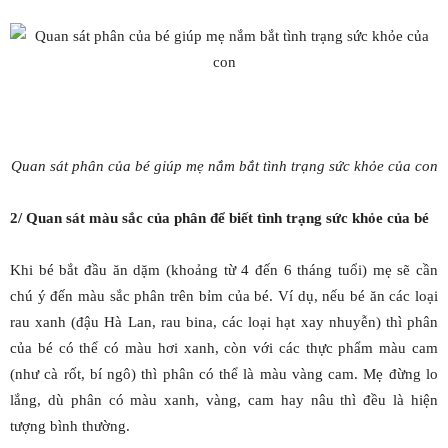
Quan sát phân của bé giúp mẹ nắm bắt tình trạng sức khỏe của con
2/ Quan sát màu sắc của phân để biết tình trạng sức khỏe của bé
Khi bé bắt đầu ăn dặm (khoảng từ 4 đến 6 tháng tuổi) mẹ sẽ cần
chú ý đến màu sắc phân trên bỉm của bé. Ví dụ, nếu bé ăn các loại
rau xanh (đậu Hà Lan, rau bina, các loại hạt xay nhuyễn) thì phân
của bé có thể có màu hơi xanh, còn với các thực phẩm màu cam
(như cà rốt, bí ngô) thì phân có thể là màu vàng cam. Mẹ đừng lo
lắng, dù phân có màu xanh, vàng, cam hay nâu thì đều là hiện
tượng bình thường.