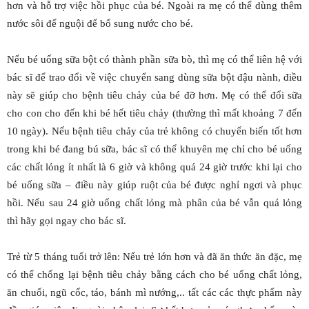
hơn và hỗ trợ việc hồi phục của bé. Ngoài ra mẹ có thể dùng thêm
nước sôi để nguội để bổ sung nước cho bé.
Nếu bé uống sữa bột có thành phần sữa bò, thì mẹ có thể liên hệ với
bác sĩ để trao đổi về việc chuyển sang dùng sữa bột đậu nành, điều
này sẽ giúp cho bệnh tiêu chảy của bé đỡ hơn. Mẹ có thể đổi sữa
cho con cho đến khi bé hết tiêu chảy (thường thì mất khoảng 7 đến
10 ngày). Nếu bệnh tiêu chảy của trẻ không có chuyển biến tốt hơn
trong khi bé đang bú sữa, bác sĩ có thể khuyên mẹ chỉ cho bé uống
các chất lỏng ít nhất là 6 giờ và không quá 24 giờ trước khi lại cho
bé uống sữa – điều này giúp ruột của bé được nghỉ ngơi và phục
hồi. Nếu sau 24 giờ uống chất lỏng mà phân của bé vẫn quá lỏng
thì hãy gọi ngay cho bác sĩ.
Trẻ từ 5 tháng tuổi trở lên: Nếu trẻ lớn hơn và đã ăn thức ăn đặc, mẹ
có thể chống lại bệnh tiêu chảy bằng cách cho bé uống chất lỏng,
ăn chuối, ngũ cốc, táo, bánh mì nướng,.. tất các các thực phẩm này