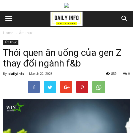
Home
Ẩm thực
Ẩm thực
Thói quen ăn uống của gen Z
thay đổi ngành f&b
By
dailyinfo
-
March 22, 2023
839
0