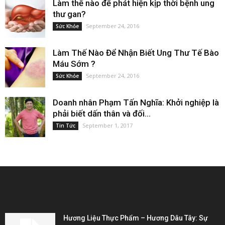
Làm thế nào để phát hiện kịp thời bệnh ung
thư gan?
September 24, 2016
Sức Khỏe
Làm Thế Nào Để Nhận Biết Ung Thư Tế Bào
Máu Sớm ?
September 24, 2016
Sức Khỏe
Doanh nhân Phạm Tấn Nghĩa: Khởi nghiệp là
phải biết dấn thân và đối...
September 1, 2017
Tin Tức
EDITOR PICKS
Hương Liệu Thực Phẩm – Hương Dâu Tây: Sự