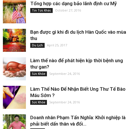
Tổng hợp các dạng bảo lãnh định cư Mỹ
October 27, 2016
Tin Tức Khác
Bạn được gì khi đi du lịch Hàn Quốc vào mùa
thu
April 25, 2017
Du Lịch
Làm thế nào để phát hiện kịp thời bệnh ung
thư gan?
September 24, 2016
Sức Khỏe
Làm Thế Nào Để Nhận Biết Ung Thư Tế Bào
Máu Sớm ?
September 24, 2016
Sức Khỏe
Doanh nhân Phạm Tấn Nghĩa: Khởi nghiệp là
phải biết dấn thân và đối...