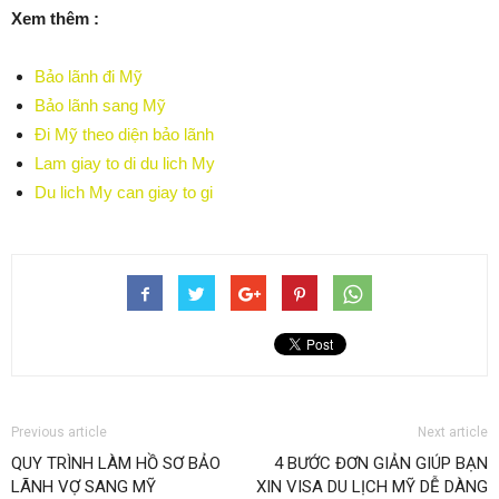
Xem thêm :
Bảo lãnh đi Mỹ
Bảo lãnh sang Mỹ
Đi Mỹ theo diện bảo lãnh
Lam giay to di du lich My
Du lich My can giay to gi
Previous article
Next article
QUY TRÌNH LÀM HỒ SƠ BẢO
4 BƯỚC ĐƠN GIẢN GIÚP BẠN
LÃNH VỢ SANG MỸ
XIN VISA DU LỊCH MỸ DỄ DÀNG