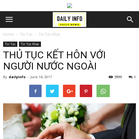
Home
Tin Tức
Tin Tức Khác
Tin Tức
Tin Tức Khác
THỦ TỤC KẾT HÔN VỚI
NGƯỜI NƯỚC NGOÀI
By
dailyinfo
-
June 14, 2017
5999
0