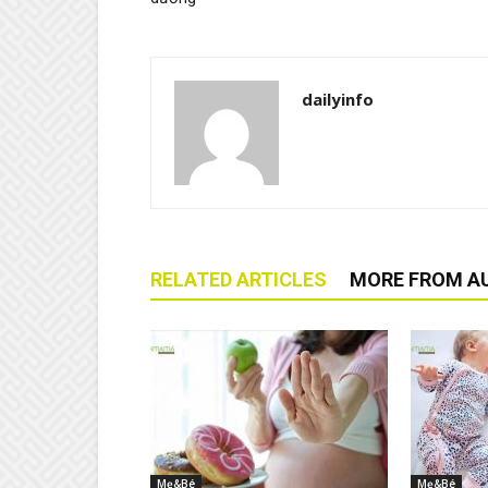
dailyinfo
RELATED ARTICLES
MORE FROM A
Mẹ&Bé
Mẹ&Bé