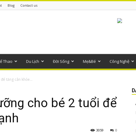
t
Blog
Contact us
ể Thao
Du Lịch
Đời Sống
Mẹ&Bé
Công Nghệ
để tăng cân khỏe...
D
ỡng cho bé 2 tuổi để
ạnh
3059
0