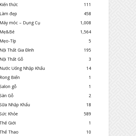
Kiến thức
111
Làm đẹp
458
Máy móc – Dụng Cụ
1,008
Mẹ&Bé
1,564
Mẹo-Típ
5
Nội Thất Gia Đình
195
Nội Thất Gỗ
3
Nước Uống Nhập Khẩu
14
Rong Biển
1
Salon gỗ
1
Sàn Gỗ
2
Sữa Nhập Khẩu
18
Sức Khỏe
589
Thế Giới
1
Thể Thao
10