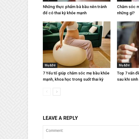
Những thực phẩm bà bầu nên tránh
Chăm sóc mẹ
để có thai kỳ khỏe mạnh
những gì?
Mẹ&Bé
Mẹ&Bé
7 Yếu tố giúp chăm sóc mẹ bầu khỏe
Top 7 vấn đ
mạnh, khoa học trong suốt thai kỳ
sau khi sinh
LEAVE A REPLY