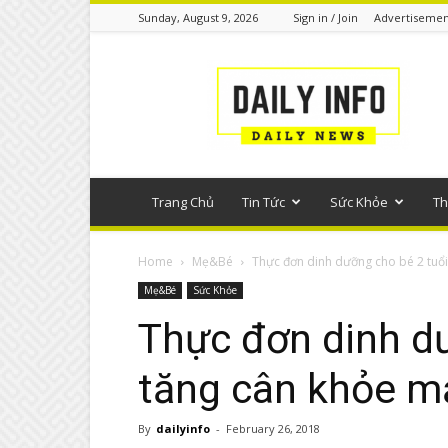
Sunday, August 9, 2026
Sign in / Join
Advertisemen
Tin
tức
phổ
thông
Trang Chủ
Tin Tức
Sức Khỏe
Th
Home
Mẹ&Bé
Thực đơn dinh dưỡng cho bé 2 tuổi 
Mẹ&Bé
Sức Khỏe
Thực đơn dinh dư
tăng cân khỏe m
By
dailyinfo
-
February 26, 2018