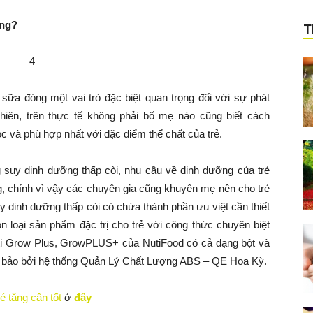
óng?
T
sữa đóng một vai trò đặc biệt quan trọng đối với sự phát
y nhiên, trên thực tế không phải bố mẹ nào cũng biết cách
c và phù hợp nhất với đặc điểm thể chất của trẻ.
ạng suy dinh dưỡng thấp còi, nhu cầu về dinh dưỡng của trẻ
g, chính vì vậy các chuyên gia cũng khuyên mẹ nên cho trẻ
y dinh dưỡng thấp còi có chứa thành phần ưu việt cần thiết
ọn loại sản phẩm đặc trị cho trẻ với công thức chuyên biệt
uti Grow Plus, GrowPLUS+ của NutiFood có cả dạng bột và
ảm bảo bởi hệ thống Quản Lý Chất Lượng ABS – QE Hoa Kỳ.
é tăng cân tốt
ở
đây