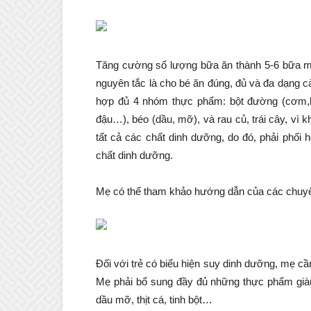
Tăng cường số lượng bữa ăn thành 5-6 bữa m
nguyên tắc là cho bé ăn đúng, đủ và đa dạng c
hợp đủ 4 nhóm thực phẩm: bột đường (cơm,bún
đậu…), béo (dầu, mỡ), và rau củ, trái cây, vì
tất cả các chất dinh dưỡng, do đó, phải phối 
chất dinh dưỡng.
Mẹ có thể tham khảo hướng dẫn của các chuyê
Đối với trẻ có biểu hiện suy dinh dưỡng, mẹ c
Mẹ phải bổ sung đầy đủ những thực phẩm già
dầu mỡ, thịt cá, tinh bột…