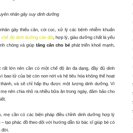
guyên nhân gây suy dinh dưỡng
nhân gây thiếu cân, còi cọc, xử lý các bệnh nhiễm khuẩn
t
chế độ dinh dưỡng cân đối
, hợp lý, giàu dưỡng chất là yếu
hanh chóng và giúp
tăng cân cho bé
phát triển khoẻ mạnh,
t rất lớn nên cần có một chế độ ăn đa dạng, đầy đủ dinh
ì bao tử của bé còn non nớt và hệ tiêu hóa không thể hoạt
hành, và sẽ chỉ hấp thụ được một lượng dinh dưỡng. Vì
n, mẹ nên chia nhỏ ra nhiều bữa ăn trong ngày, đảm bảo cho
ết.
m, mẹ cần có các biện pháp điều chỉnh dinh dưỡng hợp lý
– tạo phác đồ theo dõi với hướng dẫn từ bác sĩ giúp bé có
 đời.