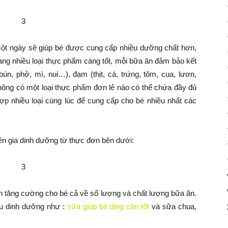
ột ngày sẽ giúp bé được cung cấp nhiều dưỡng chất hơn,
àng nhiều loại thực phẩm càng tốt, mỗi bữa ăn đảm bảo kết
, phở, mì, nui…), đạm (thịt, cá, trứng, tôm, cua, lươn,
 không có một loại thực phẩm đơn lẻ nào có thể chứa đầy đủ
hợp nhiều loại cùng lúc để cung cấp cho bé nhiều nhất các
n gia dinh dưỡng từ thực đơn bên dưới:
ần tăng cường cho bé cả về số lượng và chất lượng bữa ăn.
u dinh dưỡng như :
sữa giúp bé tăng cân tốt
và sữa chua,