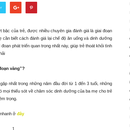
er
ợt bậc của trẻ, được nhiều chuyên gia đánh giá là giai đoạn
ẹ cần biết cách đánh giá lại chế độ ăn uống và dinh dưỡng
oạn phát triển quan trọng nhất này, giúp trẻ thoát khỏi tình
hải
 đoạn vàng”?
gặp nhất trong những năm đầu đời từ 1 đến 3 tuổi, những
đó mọi thiếu sót về chăm sóc dinh dưỡng của ba mẹ cho trẻ
êm trọng.
n nhanh ở
đây