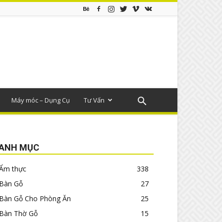
Máy móc – Dụng Cụ
Tư Vấn
ANH MỤC
Ẩm thực
338
Bàn Gỗ
27
Bàn Gỗ Cho Phòng Ăn
25
Bàn Thờ Gỗ
15