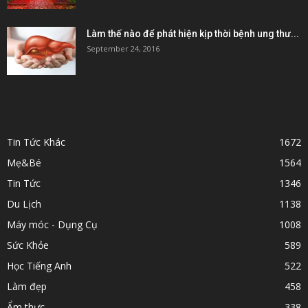
Làm thế nào để phát hiện kịp thời bệnh ung thư...
September 24, 2016
POPULAR CATEGORY
Tin Tức Khác
1672
Mẹ&Bé
1564
Tin Tức
1346
Du Lịch
1138
Máy móc - Dụng Cụ
1008
Sức Khỏe
589
Học Tiếng Anh
522
Làm đẹp
458
Ẩm thực
338