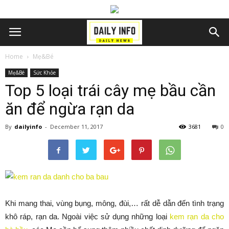
Home
Mẹ&Bé
Mẹ&Bé
Sức Khỏe
Top 5 loại trái cây mẹ bầu cần
ăn để ngừa rạn da
By
dailyinfo
-
December 11, 2017
3681
0
Khi mang thai, vùng bụng, mông, đùi,… rất dễ dẫn đến tình trạng
khô ráp, rạn da. Ngoài việc sử dụng những loại
kem rạn da cho