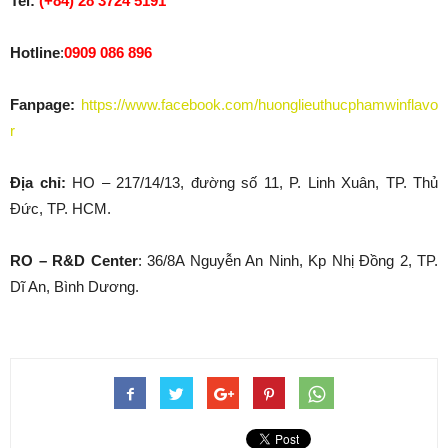
Tel:
(+84) 28 3724 5191
Hotline
:
0909 086 896
Fanpage:
https://www.facebook.com/huonglieuthucphamwinflavo
r
Địa chỉ:
HO – 217/14/13, đường số 11, P. Linh Xuân, TP. Thủ
Đức, TP. HCM.
RO – R&D Center
: 36/8A Nguyễn An Ninh, Kp Nhị Đồng 2, TP.
Dĩ An, Bình Dương.