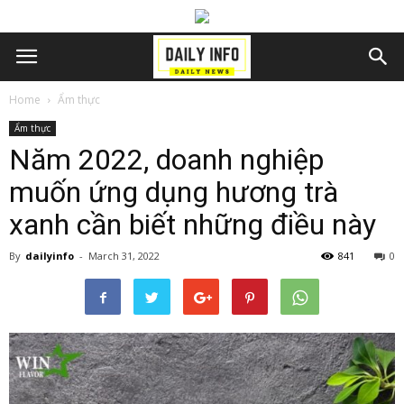
Home
Ẩm thực
Ẩm thực
Năm 2022, doanh nghiệp
muốn ứng dụng hương trà
xanh cần biết những điều này
By
dailyinfo
-
March 31, 2022
841
0