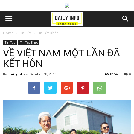
Home
Tin Tức
Tin Tức Khác
Tin Tức
Tin Tức Khác
VỀ VIỆT NAM MỘT LẦN ĐÃ
KẾT HÔN
By
dailyinfo
-
October 18, 2016
8154
0