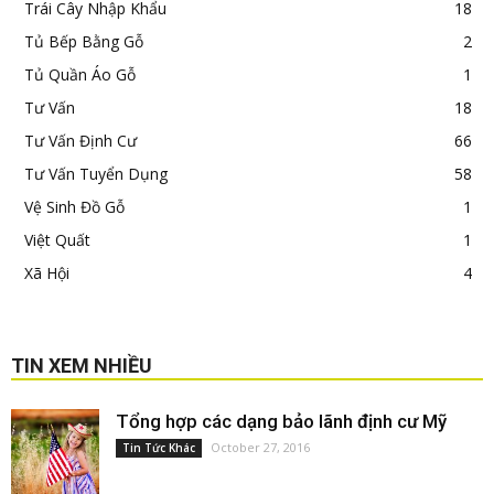
Trái Cây Nhập Khẩu
18
Tủ Bếp Bằng Gỗ
2
Tủ Quần Áo Gỗ
1
Tư Vấn
18
Tư Vấn Định Cư
66
Tư Vấn Tuyển Dụng
58
Vệ Sinh Đồ Gỗ
1
Việt Quất
1
Xã Hội
4
TIN XEM NHIỀU
Tổng hợp các dạng bảo lãnh định cư Mỹ
October 27, 2016
Tin Tức Khác