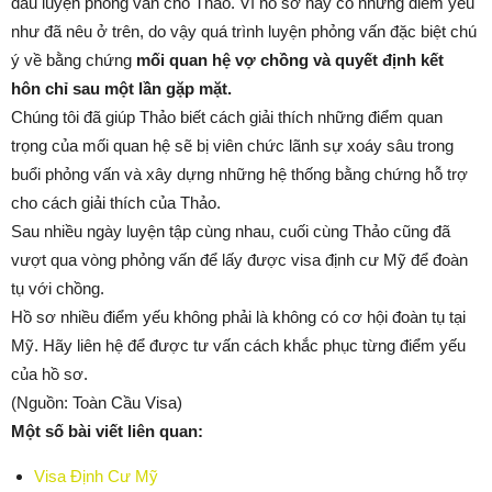
đầu luyện phỏng vấn cho Thảo. Vì hồ sơ này có những điểm yếu
như đã nêu ở trên, do vậy quá trình luyện phỏng vấn đặc biệt chú
ý về bằng chứng
mối quan hệ vợ chồng và quyết định kết
hôn
chỉ sau một lần gặp mặt.
Chúng tôi đã giúp Thảo biết cách giải thích những điểm quan
trọng của mối quan hệ sẽ bị viên chức lãnh sự xoáy sâu trong
buổi phỏng vấn và xây dựng những hệ thống bằng chứng hỗ trợ
cho cách giải thích của Thảo.
Sau nhiều ngày luyện tập cùng nhau, cuối cùng Thảo cũng đã
vượt qua vòng phỏng vấn để lấy được visa định cư Mỹ để đoàn
tụ với chồng.
Hồ sơ nhiều điểm yếu không phải là không có cơ hội đoàn tụ tại
Mỹ. Hãy liên hệ để được tư vấn cách khắc phục từng điểm yếu
của hồ sơ.
(Nguồn: Toàn Cầu Visa)
Một số bài viết liên quan:
Visa Định Cư Mỹ