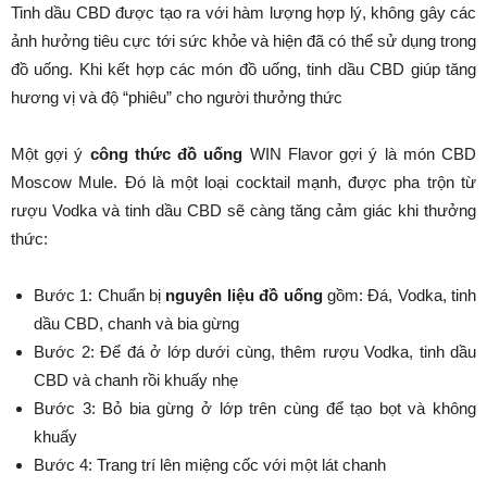
Tinh dầu CBD được tạo ra với hàm lượng hợp lý, không gây các
ảnh hưởng tiêu cực tới sức khỏe và hiện đã có thể sử dụng trong
đồ uống. Khi kết hợp các món đồ uống, tinh dầu CBD giúp tăng
hương vị và độ “phiêu” cho người thưởng thức
Một gợi ý
công thức đồ uống
WIN Flavor gợi ý là món CBD
Moscow Mule. Đó là một loại cocktail mạnh, được pha trộn từ
rượu Vodka và tinh dầu CBD sẽ càng tăng cảm giác khi thưởng
thức:
Bước 1: Chuẩn bị
nguyên liệu đồ uống
gồm: Đá, Vodka, tinh
dầu CBD, chanh và bia gừng
Bước 2: Để đá ở lớp dưới cùng, thêm rượu Vodka, tinh dầu
CBD và chanh rồi khuấy nhẹ
Bước 3: Bỏ bia gừng ở lớp trên cùng để tạo bọt và không
khuấy
Bước 4: Trang trí lên miệng cốc với một lát chanh