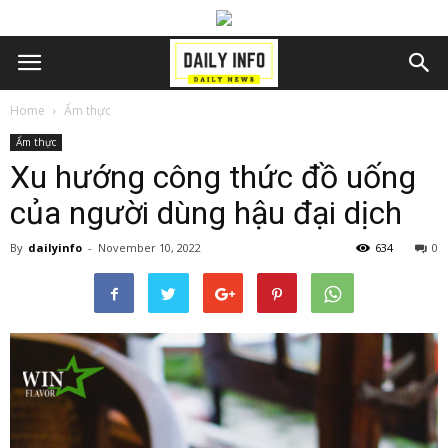
Home
Ẩm thực
Ẩm thực
Xu hướng công thức đồ uống
của người dùng hậu đại dịch
By
dailyinfo
-
November 10, 2022
634
0