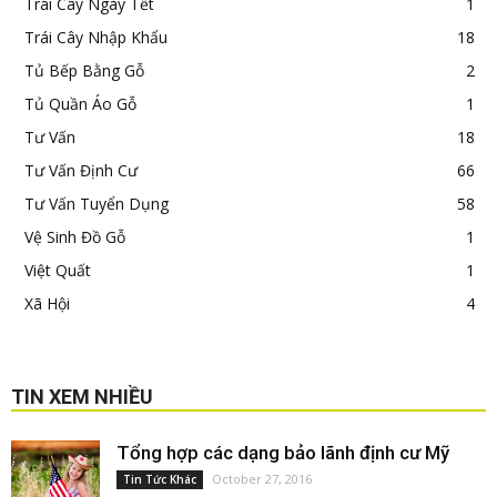
Trái Cây Ngày Tết
1
Trái Cây Nhập Khẩu
18
Tủ Bếp Bằng Gỗ
2
Tủ Quần Áo Gỗ
1
Tư Vấn
18
Tư Vấn Định Cư
66
Tư Vấn Tuyển Dụng
58
Vệ Sinh Đồ Gỗ
1
Việt Quất
1
Xã Hội
4
TIN XEM NHIỀU
Tổng hợp các dạng bảo lãnh định cư Mỹ
October 27, 2016
Tin Tức Khác