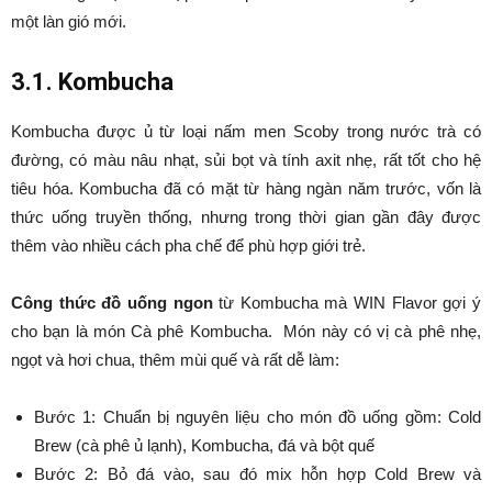
một làn gió mới.
3.1. Kombucha
Kombucha được ủ từ loại nấm men Scoby trong nước trà có
đường, có màu nâu nhạt, sủi bọt và tính axit nhẹ, rất tốt cho hệ
tiêu hóa. Kombucha đã có mặt từ hàng ngàn năm trước, vốn là
thức uống truyền thống, nhưng trong thời gian gần đây được
thêm vào nhiều cách pha chế để phù hợp giới trẻ.
Công thức đồ uống ngon
từ Kombucha mà WIN Flavor gợi ý
cho bạn là món Cà phê Kombucha. Món này có vị cà phê nhẹ,
ngọt và hơi chua, thêm mùi quế và rất dễ làm:
Bước 1: Chuẩn bị nguyên liệu cho món đồ uống gồm: Cold
Brew (cà phê ủ lạnh), Kombucha, đá và bột quế
Bước 2: Bỏ đá vào, sau đó mix hỗn hợp Cold Brew và