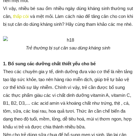
nên mệt mỏi.
Vì vậy, nhiều bé sau ốm nhiều ngày dùng kháng sinh thường sụt
cân,
thấp còi
và mệt mỏi. Làm cách nào để tăng cân cho con khi
bị sụt cân do dùng kháng sinh? Hãy cùng tham khảo các mẹ nhé.
Trẻ thường bị sụt cân sau dùng kháng sinh
1. Bổ sung các dưỡng chất thiết yếu cho bé
Theo các chuyên gia y tế, dinh dưỡng đưa vào cơ thể là nền tảng
tạo lập sức khỏe, tạo nên hàng rào miễn dịch, giúp trẻ tự bảo vệ
cơ thể khỏi sự lây nhiễm. Chính vì vậy, trẻ cần được bổ sung
các thực phẩm giàu các vi chất dinh dưỡng vitamin A, vitamin C,
B1, B2, D3,… các acid amin và khoáng chất như trứng, thịt , cá,
tôm, sữa, các loại rau, hoa quả tươi. Thức ăn cần chế biến đa
dạng theo độ tuổi, mềm, lỏng, dễ tiêu hoá, mùi vị thơm ngon, hợp
khẩu vị trẻ và được chia thành nhiều bữa.
Nên cho trẻ dùng sữa chua để bổ sung men vi sinh, lập lại cân