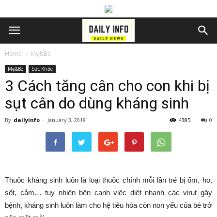
Home
Mẹ&Bé
Mẹ&Bé
Sức Khỏe
3 Cách tăng cân cho con khi bị
sụt cân do dùng kháng sinh
By
dailyinfo
-
January 3, 2018
4385
0
Thuốc kháng sinh luôn là loại thuốc chính mỗi lần trẻ bị ốm, ho,
sốt, cảm… tuy nhiên bên cạnh việc diệt nhanh các virut gây
bệnh, kháng sinh luôn làm cho hệ tiêu hóa còn non yếu của bé trở