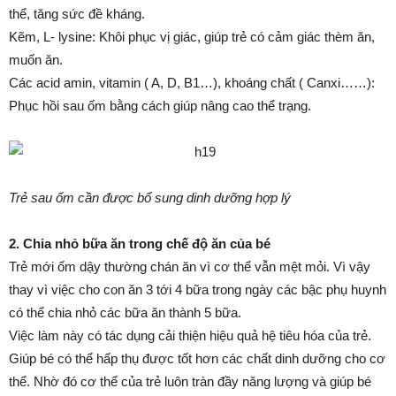
thể, tăng sức đề kháng.
Kẽm, L- lysine: Khôi phục vị giác, giúp trẻ có cảm giác thèm ăn,
muốn ăn.
Các acid amin, vitamin ( A, D, B1…), khoáng chất ( Canxi……):
Phục hồi sau ốm bằng cách giúp nâng cao thể trạng.
Trẻ sau ốm cần được bổ sung dinh dưỡng hợp lý
2. Chia nhỏ bữa ăn trong chế độ ăn của bé
Trẻ mới ốm dậy thường chán ăn vì cơ thể vẫn mệt mỏi. Vì vậy
thay vì việc cho con ăn 3 tới 4 bữa trong ngày các bậc phụ huynh
có thể chia nhỏ các bữa ăn thành 5 bữa.
Việc làm này có tác dụng cải thiện hiệu quả hệ tiêu hóa của trẻ.
Giúp bé có thể hấp thụ được tốt hơn các chất dinh dưỡng cho cơ
thể. Nhờ đó cơ thể của trẻ luôn tràn đầy năng lượng và giúp bé