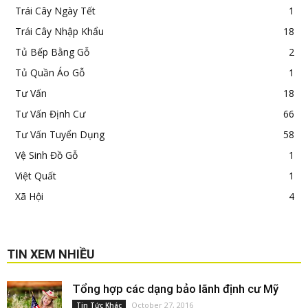
Trái Cây Ngày Tết
1
Trái Cây Nhập Khẩu
18
Tủ Bếp Bằng Gỗ
2
Tủ Quần Áo Gỗ
1
Tư Vấn
18
Tư Vấn Định Cư
66
Tư Vấn Tuyển Dụng
58
Vệ Sinh Đồ Gỗ
1
Việt Quất
1
Xã Hội
4
TIN XEM NHIỀU
Tổng hợp các dạng bảo lãnh định cư Mỹ
October 27, 2016
Tin Tức Khác