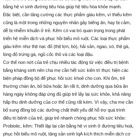
bằng hệ vi sinh đường tiêu hóa giúp hệ tiêu hóa khỏe mạnh.
Đặc biệt, cần tăng cường các thực phẩm giàu kẽm, vì thiếu kẽm
cũng là một trong những nguyên nhân gây biếng ăn, hay bị cảm,
dễ bị nhiễm khuẩn ở trẻ. Kẽm có vai trò quan trọng trong phát
triển hệ miễn dịch và phục hồi biểu mô ruột. Các loại thực phẩm
giàu kẽm như thịt nạc đỏ (thịt lợn, bò), hải sản, ngao, sò, thịt gà,
lòng đỏ trứng gà, ngũ cốc thô và các loại đậu.
Cơ thể non nớt của trẻ chịu nhiều tác động từ việc điều trị bệnh
bằng kháng sinh nên cha mẹ cần hết sức kiên trì thực hiện các
biện pháp đồng bộ để phục hồi sức khoẻ cho con. Khi ốm, trẻ
thường chán ăn, bỏ bữa hoặc ăn rất ít, dinh dưỡng qua bữa ăn
hàng ngày không đáp ứng đủ giúp trẻ lấy lại sức khỏe, khả năng
hấp thu dinh dưỡng của cơ thể cũng rất kém. Vì vậy, cha mẹ cần
bổ sung đồng bộ các dưỡng chất thiết yếu để hỗ trợ quá trình
điều trị bệnh của trẻ, giúp trẻ nhanh chóng phục hồi sức khỏe:
Probiotic, kẽm: Thiết lập lại cân bằng hệ vi sinh ở đường tiêu hoá,
phục hồi biểu mô ruột, tăng sản sinh IqA kích thích miễn dịch cơ