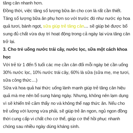
tăng cân nhanh hơn.
Đồng thời, việc tăng số lượng bữa ăn cho con là rất cần thiết.
Tăng số lượng bữa ăn phụ hơn so với trước đó như nước ép hoa
quả tươi, bánh ngọt,
sữa giúp trẻ tăng cân
… sẽ giúp bé được bổ
sung đủ chất vừa duy trì hoạt động trong cả ngày lại vừa tăng cân
trở lại.
3. Cho trẻ uống nước trái cây, nước lọc, sữa một cách khoa
học
Với trẻ từ 1 đến 5 tuổi các mẹ cần cân đối mỗi ngày bé cần uống
30% nước lọc, 10% nước trái cây, 60% là sữa (sữa mẹ, mẹ tươi,
sữa công thức…)
Sữa và hoa quả hai thức uống lành mạnh giúp trẻ tăng cân hiệu
quả mà mẹ nên bổ sung hàng ngày. Nhưng, không nên lạm dụng
vì sẽ khiến trẻ cảm thấy no và không thể nạp thức ăn. Nếu cho
trẻ uống với lượng vừa phải, sẽ giúp trẻ ăn ngon, ngủ ngon đồng
thời cung cấp vi chất cho cơ thể, giúp cơ thể hồi phục nhanh
chóng sau nhiều ngày dùng kháng sinh.