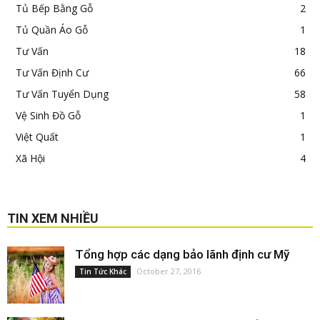
Tủ Bếp Bằng Gỗ
2
Tủ Quần Áo Gỗ
1
Tư Vấn
18
Tư Vấn Định Cư
66
Tư Vấn Tuyển Dụng
58
Vệ Sinh Đồ Gỗ
1
Việt Quất
1
Xã Hội
4
TIN XEM NHIỀU
Tổng hợp các dạng bảo lãnh định cư Mỹ
October 27, 2016
Tin Tức Khác