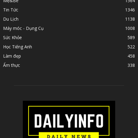
Mẹ&Bé
1564
Tin Tức
1346
Du Lịch
1138
Máy móc - Dụng Cụ
1008
Sức Khỏe
589
Học Tiếng Anh
522
Làm đẹp
458
Ẩm thực
338