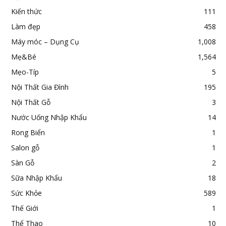
Kiến thức
111
Làm đẹp
458
Máy móc – Dụng Cụ
1,008
Mẹ&Bé
1,564
Mẹo-Típ
5
Nội Thất Gia Đình
195
Nội Thất Gỗ
3
Nước Uống Nhập Khẩu
14
Rong Biển
1
Salon gỗ
1
Sàn Gỗ
2
Sữa Nhập Khẩu
18
Sức Khỏe
589
Thế Giới
1
Thể Thao
10