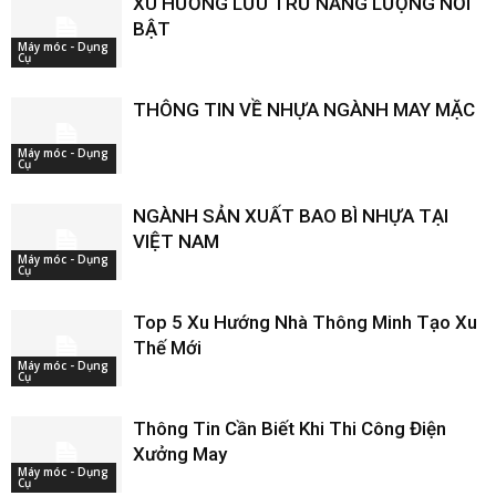
XU HƯỚNG LƯU TRỮ NĂNG LƯỢNG NỔI
BẬT
Máy móc - Dụng
Cụ
THÔNG TIN VỀ NHỰA NGÀNH MAY MẶC
Máy móc - Dụng
Cụ
NGÀNH SẢN XUẤT BAO BÌ NHỰA TẠI
VIỆT NAM
Máy móc - Dụng
Cụ
Top 5 Xu Hướng Nhà Thông Minh Tạo Xu
Thế Mới
Máy móc - Dụng
Cụ
Thông Tin Cần Biết Khi Thi Công Điện
Xưởng May
Máy móc - Dụng
Cụ