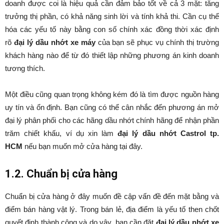
doanh được coi là hiệu quả cần đảm bảo tốt về cả 3 mặt: tăng
trưởng thị phần, có khả năng sinh lời và tính khả thi. Cần cụ thể
hóa các yếu tố này bằng con số chính xác đồng thời xác định
rõ
đại lý dầu nhớt xe máy
của bạn sẽ phục vụ chính thị trường
khách hàng nào để từ đó thiết lập những phương án kinh doanh
tương thích.
Một điều cũng quan trọng không kém đó là tìm được nguồn hàng
uy tín và ổn định. Bạn cũng có thể cân nhắc đến phương án mở
đại lý phân phối cho các hãng dầu nhớt chính hãng để nhận phần
trăm chiết khấu, ví dụ xin làm
đại lý dầu nhớt Castrol
tp.
HCM
nếu bạn muốn mở cửa hàng tại đây.
1.2. Chuẩn bị cửa hàng
Chuẩn bị cửa hàng ở đây muốn đề cập vấn đề đến mặt bằng và
điểm bán hàng vật lý. Trong bán lẻ, địa điểm là yếu tố then chốt
quyết định thành công và do vậy, bạn cần đặt
đại lý dầu nhớt xe