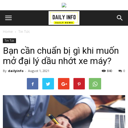
Home
Tin Tức
Tin Tức
Bạn cần chuẩn bị gì khi muốn
mở đại lý dầu nhớt xe máy?
By
dailyinfo
-
August 1, 2021
840
0