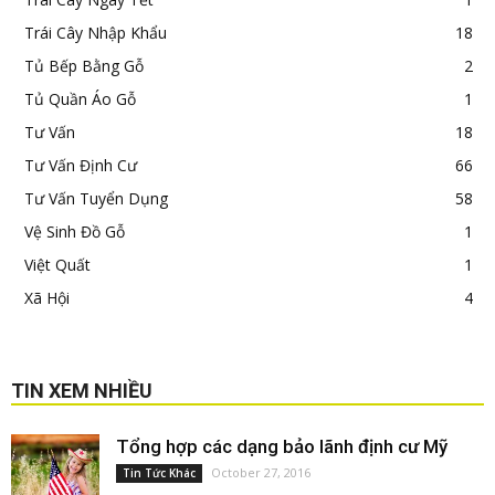
Trái Cây Nhập Khẩu
18
Tủ Bếp Bằng Gỗ
2
Tủ Quần Áo Gỗ
1
Tư Vấn
18
Tư Vấn Định Cư
66
Tư Vấn Tuyển Dụng
58
Vệ Sinh Đồ Gỗ
1
Việt Quất
1
Xã Hội
4
TIN XEM NHIỀU
Tổng hợp các dạng bảo lãnh định cư Mỹ
October 27, 2016
Tin Tức Khác