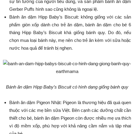
sự tin tưởng của người tiêu dùng, và sản phẩm bánh ăn dặm
Gerber Puffs hình sao cũng không là ngoại lệ.
Bánh ăn dặm Hipp Baby’s Biscuit: không giống với các sản
phẩm giòn xốp dành cho trẻ ăn dặm, bánh ăn dặm cho bé 6
tháng Hipp Baby’s Biscuit khá giống bánh quy. Do đó, nếu
chọn mua loại bánh này, mẹ nên cho trẻ ăn kèm với sữa hoặc
nước hoa quả để tránh bị nghẹn.
Bánh ăn dặm Hipp Baby’s Biscuit có hình dạng giống bánh quy
Bánh ăn dặm Pigeon Nhật: Pigeon là thương hiệu đã quá quen
thuộc với các mẹ bỉm sữa Việt. Bên cạnh các dưỡng chất cần
thiết cho bé, bánh ăn dặm Pigeon còn được nhiều mẹ ưa thích
vì độ mềm xốp, phù hợp với khả năng cầm nắm và tập nhai
của bé.