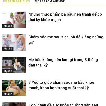
RELATED ARTICLES
MORE FROM AUTHOR
Những thực phẩm bà bầu nên tránh để có
thai kỳ khỏe mạnh
Mẹ&Bé
Chăm sóc mẹ sau sinh: bà đẻ kiêng những
gì?
Mẹ&Bé
Mẹ bầu không nên làm gì trong 3 tháng
đầu thai kỳ
Mẹ&Bé
7 Yếu tố giúp chăm sóc mẹ bầu khỏe
mạnh, khoa học trong suốt thai kỳ
Mẹ&Bé
Top 7 vấn đề sức khỏe thường gặp sau