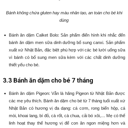
Bánh không chứa gluten hay màu nhân tạo, an toàn cho bé khi
dùng
Bánh ăn dặm Calket Bolo: Sản phẩm điển hình khi nhắc đến
bánh ăn dặm men sữa dinh dưỡng bổ sung canxi. Sản phẩm
xuất xứ Nhật Bản, đặc biệt phù hợp với các bé lười uống sữa
vì bánh có bổ sung men sữa kèm với các chất dinh dưỡng
thiết yếu cho bé.
3.3 Bánh ăn dặm cho bé 7 tháng
Bánh ăn dặm Pigeon: Vẫn là hãng Pigeon từ Nhật Bản được
các mẹ yêu thích. Bánh ăn dặm cho bé từ 7 tháng tuổi xuất xứ
Nhật Bản có hương vị đa dạng: cá cơm, rong biển hộp, cá
mòi, khoai lang, bí đỏ, cà rốt, cà chua, cải bó xôi,… Mẹ có thể
linh hoạt thay thế hương vị để con ăn ngon miệng hơn và