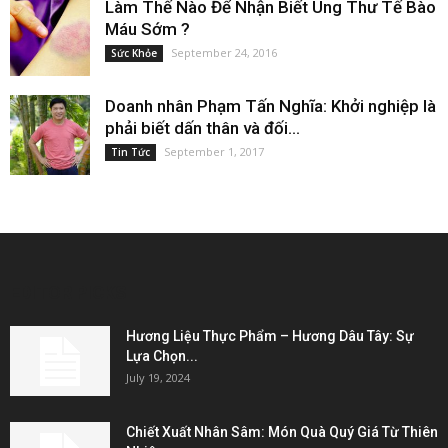
Làm Thế Nào Để Nhận Biết Ung Thư Tế Bào
Máu Sớm ?
September 24, 2016
Sức Khỏe
Doanh nhân Phạm Tấn Nghĩa: Khởi nghiệp là
phải biết dấn thân và đối...
September 1, 2017
Tin Tức
EDITOR PICKS
Hương Liệu Thực Phẩm – Hương Dâu Tây: Sự
Lựa Chọn...
July 19, 2024
Chiết Xuất Nhân Sâm: Món Quà Quý Giá Từ Thiên