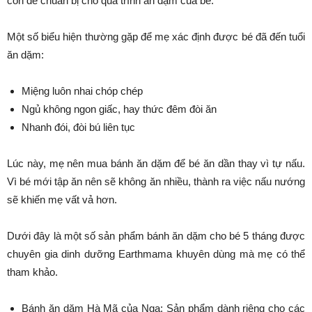
con để chuẩn bị cho quá trình ăn dặm của bé.
Một số biểu hiện thường gặp để mẹ xác định được bé đã đến tuổi
ăn dặm:
Miệng luôn nhai chóp chép
Ngủ không ngon giấc, hay thức đêm đòi ăn
Nhanh đói, đòi bú liên tục
Lúc này, mẹ nên mua bánh ăn dặm để bé ăn dần thay vì tự nấu.
Vì bé mới tập ăn nên sẽ không ăn nhiều, thành ra việc nấu nướng
sẽ khiến mẹ vất vả hơn.
Dưới đây là một số sản phẩm bánh ăn dặm cho bé 5 tháng được
chuyên gia dinh dưỡng Earthmama khuyên dùng mà mẹ có thể
tham khảo.
Bánh ăn dặm Hà Mã của Nga: Sản phẩm dành riêng cho các