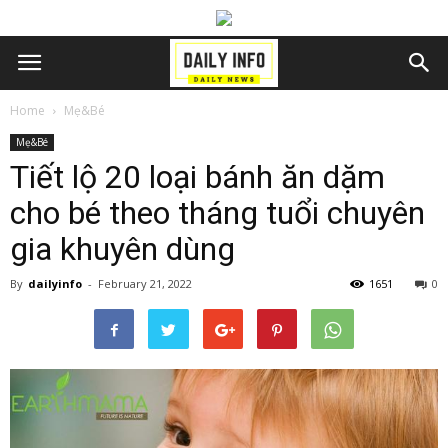
Home
Mẹ&Bé
Mẹ&Bé
Tiết lộ 20 loại bánh ăn dặm
cho bé theo tháng tuổi chuyên
gia khuyên dùng
By
dailyinfo
-
February 21, 2022
1651
0