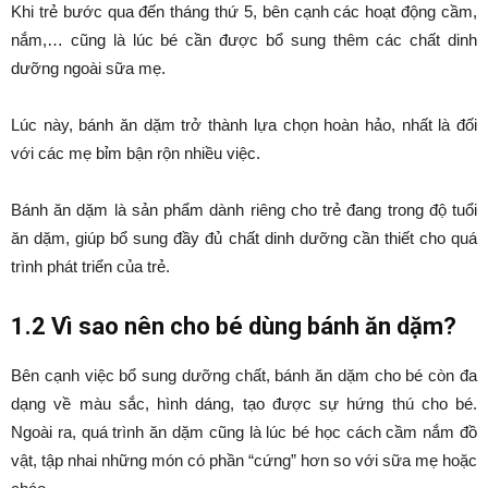
Khi trẻ bước qua đến tháng thứ 5, bên cạnh các hoạt động cầm,
nắm,… cũng là lúc bé cần được bổ sung thêm các chất dinh
dưỡng ngoài sữa mẹ.
Lúc này, bánh ăn dặm trở thành lựa chọn hoàn hảo, nhất là đối
với các mẹ bỉm bận rộn nhiều việc.
Bánh ăn dặm là sản phẩm dành riêng cho trẻ đang trong độ tuổi
ăn dặm, giúp bổ sung đầy đủ chất dinh dưỡng cần thiết cho quá
trình phát triển của trẻ.
1.2 Vì sao nên cho bé dùng bánh ăn dặm?
Bên cạnh việc bổ sung dưỡng chất, bánh ăn dặm cho bé còn đa
dạng về màu sắc, hình dáng, tạo được sự hứng thú cho bé.
Ngoài ra, quá trình ăn dặm cũng là lúc bé học cách cầm nắm đồ
vật, tập nhai những món có phần “cứng” hơn so với sữa mẹ hoặc