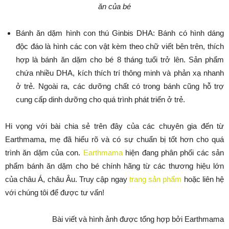
ăn của bé
Bánh ăn dặm hình con thú Ginbis DHA: Bánh có hình dáng
độc đáo là hình các con vật kèm theo chữ viết bên trên, thích
hợp là bánh ăn dặm cho bé 8 tháng tuổi trở lên. Sản phẩm
chứa nhiều DHA, kích thích trí thông minh và phản xạ nhanh
ở trẻ. Ngoài ra, các dưỡng chất có trong bánh cũng hỗ trợ
cung cấp dinh dưỡng cho quá trình phát triển ở trẻ.
Hi vọng với bài chia sẻ trên đây của các chuyên gia đến từ
Earthmama, mẹ đã hiểu rõ và có sự chuẩn bị tốt hơn cho quá
trình ăn dặm của con.
Earthmama
hiện đang phân phối các sản
phẩm bánh ăn dặm cho bé chính hãng từ các thương hiệu lớn
của châu Á, châu Âu. Truy cập ngay
trang sản phẩm
hoặc liên hệ
với chúng tôi để được tư vấn!
Bài viết và hình ảnh được tổng hợp bởi Earthmama