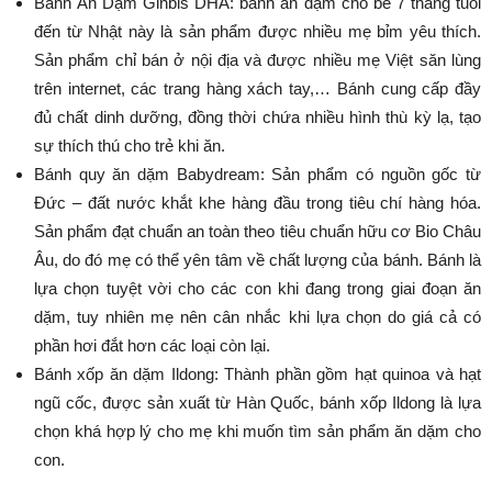
Bánh Ăn Dặm Ginbis DHA: bánh ăn dặm cho bé 7 tháng tuổi
đến từ Nhật này là sản phẩm được nhiều mẹ bỉm yêu thích.
Sản phẩm chỉ bán ở nội địa và được nhiều mẹ Việt săn lùng
trên internet, các trang hàng xách tay,… Bánh cung cấp đầy
đủ chất dinh dưỡng, đồng thời chứa nhiều hình thù kỳ lạ, tạo
sự thích thú cho trẻ khi ăn.
Bánh quy ăn dặm Babydream: Sản phẩm có nguồn gốc từ
Đức – đất nước khắt khe hàng đầu trong tiêu chí hàng hóa.
Sản phẩm đạt chuẩn an toàn theo tiêu chuẩn hữu cơ Bio Châu
Âu, do đó mẹ có thể yên tâm về chất lượng của bánh. Bánh là
lựa chọn tuyệt vời cho các con khi đang trong giai đoạn ăn
dặm, tuy nhiên mẹ nên cân nhắc khi lựa chọn do giá cả có
phần hơi đắt hơn các loại còn lại.
Bánh xốp ăn dặm Ildong: Thành phần gồm hạt quinoa và hạt
ngũ cốc, được sản xuất từ Hàn Quốc, bánh xốp Ildong là lựa
chọn khá hợp lý cho mẹ khi muốn tìm sản phẩm ăn dặm cho
con.