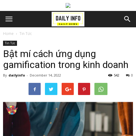
Home
Tin Tức
Tin Tức
Bật mí cách ứng dụng
gamification trong kinh doanh
By
dailyinfo
-
December 14, 2022
542
0