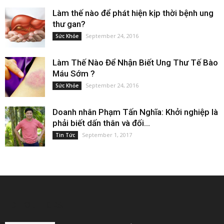
Làm thế nào để phát hiện kịp thời bệnh ung
thư gan?
September 24, 2016
Sức Khỏe
Làm Thế Nào Để Nhận Biết Ung Thư Tế Bào
Máu Sớm ?
September 24, 2016
Sức Khỏe
Doanh nhân Phạm Tấn Nghĩa: Khởi nghiệp là
phải biết dấn thân và đối...
September 1, 2017
Tin Tức
EDITOR PICKS