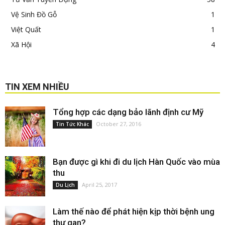
Vệ Sinh Đồ Gỗ
1
Việt Quất
1
Xã Hội
4
TIN XEM NHIỀU
Tổng hợp các dạng bảo lãnh định cư Mỹ
October 27, 2016
Tin Tức Khác
Bạn được gì khi đi du lịch Hàn Quốc vào mùa
thu
April 25, 2017
Du Lịch
Làm thế nào để phát hiện kịp thời bệnh ung
thư gan?