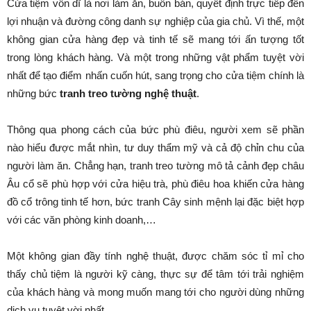
Cửa tiệm vốn dĩ là nơi làm ăn, buôn bán, quyết định trực tiếp đến
lợi nhuận và đường công danh sự nghiệp của gia chủ. Vì thế, một
không gian cửa hàng đẹp và tinh tế sẽ mang tới ấn tượng tốt
trong lòng khách hàng. Và một trong những vật phẩm tuyệt vời
nhất để tạo điểm nhấn cuốn hút, sang trọng cho cửa tiệm chính là
những bức
tranh treo tường nghệ thuật
.
Thông qua phong cách của bức phù điêu, người xem sẽ phần
nào hiểu được mắt nhìn, tư duy thẩm mỹ và cả độ chỉn chu của
người làm ăn. Chẳng hạn, tranh treo tường mô tả cảnh đẹp châu
Âu cổ sẽ phù hợp với cửa hiệu trà, phù điêu hoa khiến cửa hàng
đồ cổ trông tinh tế hơn, bức tranh Cây sinh mệnh lại đặc biệt hợp
với các văn phòng kinh doanh,…
Một không gian đầy tính nghệ thuật, được chăm sóc tỉ mỉ cho
thấy chủ tiệm là người kỹ càng, thực sự để tâm tới trải nghiệm
của khách hàng và mong muốn mang tới cho người dùng những
dịch vụ tuyệt vời nhất.