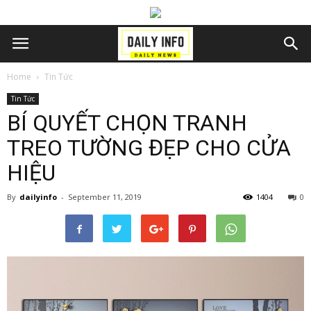
Home
Tin Tức
Tin Tức
BÍ QUYẾT CHỌN TRANH
TREO TƯỜNG ĐẸP CHO CỬA
HIỆU
By
dailyinfo
-
September 11, 2019
1404
0