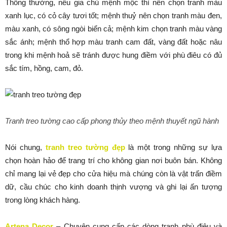
Thông thường, nếu gia chủ mệnh mộc thì nên chọn tranh màu
xanh lục, có cỏ cây tươi tốt; mệnh thuỷ nên chọn tranh màu đen,
màu xanh, có sông ngòi biển cả; mệnh kim chọn tranh màu vàng
sắc ánh; mệnh thổ hợp màu tranh cam đất, vàng đất hoặc nâu
trong khi mệnh hoả sẽ tránh được hung điềm với phù điêu có đủ
sắc tím, hồng, cam, đỏ.
Tranh treo tường cao cấp phong thủy theo mệnh thuyết ngũ hành
Nói chung,
tranh treo tường đẹp
là một trong những sự lựa
chọn hoàn hảo để trang trí cho không gian nơi buôn bán. Không
chỉ mang lại vẻ đẹp cho cửa hiệu mà chúng còn là vật trấn điềm
dữ, cầu chúc cho kinh doanh thịnh vượng và ghi lại ấn tượng
trong lòng khách hàng.
Artena Decor
– Chuyên cung cấp các dòng tranh phù điêu và