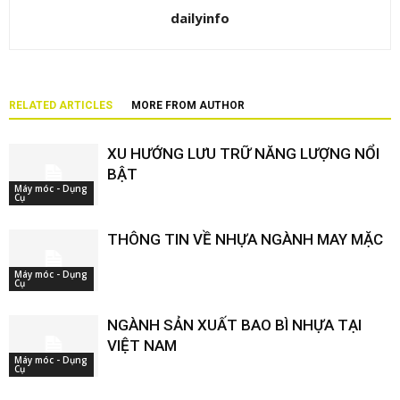
dailyinfo
RELATED ARTICLES
MORE FROM AUTHOR
XU HƯỚNG LƯU TRỮ NĂNG LƯỢNG NỔI
BẬT
Máy móc - Dụng
Cụ
THÔNG TIN VỀ NHỰA NGÀNH MAY MẶC
Máy móc - Dụng
Cụ
NGÀNH SẢN XUẤT BAO BÌ NHỰA TẠI
VIỆT NAM
Máy móc - Dụng
Cụ