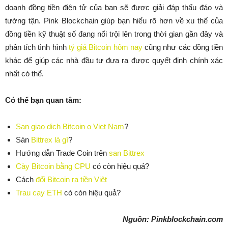
doanh đồng tiền điện tử của bạn sẽ được giải đáp thấu đáo và
tường tận. Pink Blockchain giúp bạn hiểu rõ hơn về xu thế của
đồng tiền kỹ thuật số đang nổi trội lên trong thời gian gần đây và
phân tích tình hình
tỷ giá Bitcoin hôm nay
cũng như các đồng tiền
khác để giúp các nhà đầu tư đưa ra được quyết định chính xác
nhất có thể.
Có thể bạn quan tâm:
San giao dich Bitcoin o Viet Nam
?
Sàn
Bittrex là gì
?
Hướng dẫn Trade Coin trên
san Bittrex
Cày Bitcoin bằng CPU
có còn hiệu quả?
Cách
đổi Bitcoin ra tiền Việt
Trau cay ETH
có còn hiệu quả?
Nguồn: Pinkblockchain.com