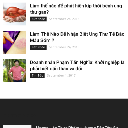
Làm thế nào để phát hiện kịp thời bệnh ung
thư gan?
September 24, 2016
Sức Khỏe
Làm Thế Nào Để Nhận Biết Ung Thư Tế Bào
Máu Sớm ?
September 24, 2016
Sức Khỏe
Doanh nhân Phạm Tấn Nghĩa: Khởi nghiệp là
phải biết dấn thân và đối...
September 1, 2017
Tin Tức
EDITOR PICKS