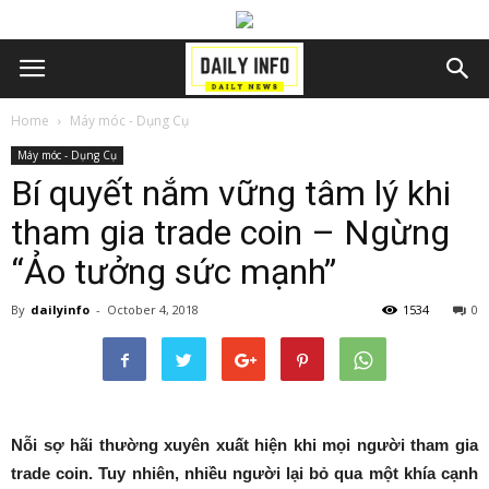
Home
Máy móc - Dụng Cụ
Máy móc - Dụng Cụ
Bí quyết nắm vững tâm lý khi
tham gia trade coin – Ngừng
“Ảo tưởng sức mạnh”
By
dailyinfo
-
October 4, 2018
1534
0
Nỗi sợ hãi thường xuyên xuất hiện khi mọi người tham gia
trade coin. Tuy nhiên, nhiều người lại bỏ qua một khía cạnh