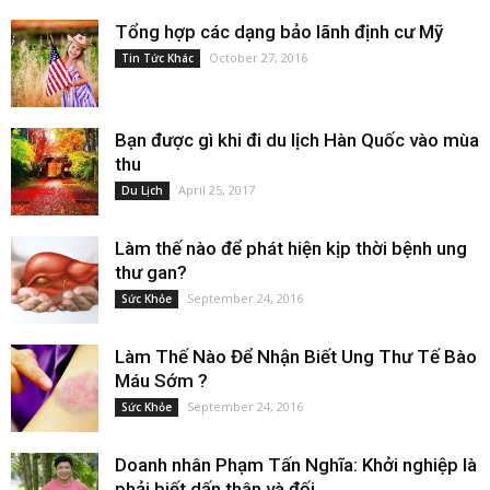
Tổng hợp các dạng bảo lãnh định cư Mỹ
October 27, 2016
Tin Tức Khác
Bạn được gì khi đi du lịch Hàn Quốc vào mùa
thu
April 25, 2017
Du Lịch
Làm thế nào để phát hiện kịp thời bệnh ung
thư gan?
September 24, 2016
Sức Khỏe
Làm Thế Nào Để Nhận Biết Ung Thư Tế Bào
Máu Sớm ?
September 24, 2016
Sức Khỏe
Doanh nhân Phạm Tấn Nghĩa: Khởi nghiệp là
phải biết dấn thân và đối...