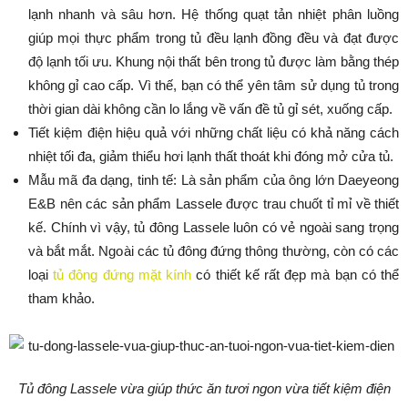
lạnh nhanh và sâu hơn. Hệ thống quạt tản nhiệt phân luồng
giúp mọi thực phẩm trong tủ đều lạnh đồng đều và đạt được
độ lạnh tối ưu. Khung nội thất bên trong tủ được làm bằng thép
không gỉ cao cấp. Vì thế, bạn có thể yên tâm sử dụng tủ trong
thời gian dài không cần lo lắng về vấn đề tủ gỉ sét, xuống cấp.
Tiết kiệm điện hiệu quả với những chất liệu có khả năng cách
nhiệt tối đa, giảm thiểu hơi lạnh thất thoát khi đóng mở cửa tủ.
Mẫu mã đa dạng, tinh tế: Là sản phẩm của ông lớn Daeyeong
E&B nên các sản phẩm Lassele được trau chuốt tỉ mỉ về thiết
kế. Chính vì vậy, tủ đông Lassele luôn có vẻ ngoài sang trọng
và bắt mắt. Ngoài các tủ đông đứng thông thường, còn có các
loại
tủ đông đứng mặt kính
có thiết kế rất đẹp mà bạn có thể
tham khảo.
T
ủ đông Lassele vừa giúp thức ăn tươi ngon vừa tiết kiệm điện