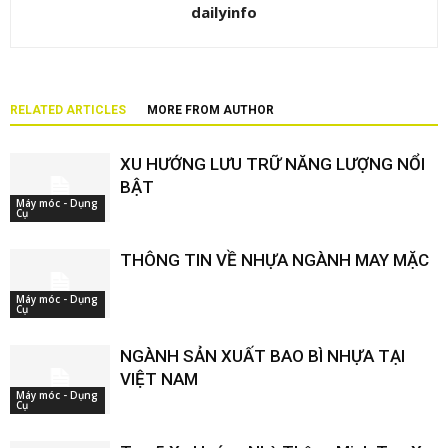
dailyinfo
RELATED ARTICLES
MORE FROM AUTHOR
XU HƯỚNG LƯU TRỮ NĂNG LƯỢNG NỔI
BẬT
Máy móc - Dụng
Cụ
THÔNG TIN VỀ NHỰA NGÀNH MAY MẶC
Máy móc - Dụng
Cụ
NGÀNH SẢN XUẤT BAO BÌ NHỰA TẠI
VIỆT NAM
Máy móc - Dụng
Cụ