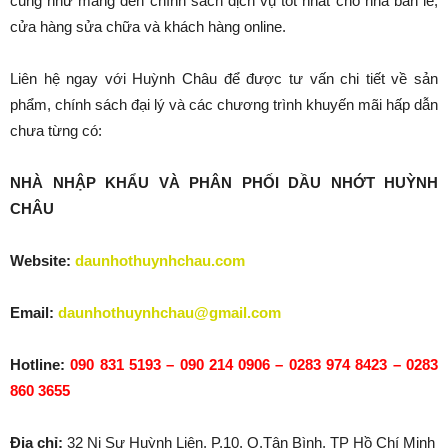
cũng như mang đến chính sách dịch vụ tốt nhất cho nhà bán lẻ,
cửa hàng sửa chữa và khách hàng online.
Liên hệ ngay với Huỳnh Châu để được tư vấn chi tiết về sản
phẩm, chính sách đại lý và các chương trình khuyến mãi hấp dẫn
chưa từng có:
NHÀ NHẬP KHẨU VÀ PHÂN PHỐI DẦU NHỚT HUỲNH
CHÂU
Website:
daunhothuynhchau.com
Email:
daunhothuynhchau@gmail.com
Hotline:
090 831 5193 – 090 214 0906 – 0283 974 8423 – 0283
860 3655
Địa chỉ:
32 Ni Sư Huỳnh Liên, P.10, Q.Tân Bình, TP Hồ Chí Minh