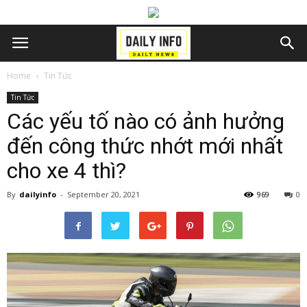
Home
Tin Tức
Tin Tức
Các yếu tố nào có ảnh hưởng
đến công thức nhớt mới nhất
cho xe 4 thì?
By
dailyinfo
-
September 20, 2021
969
0