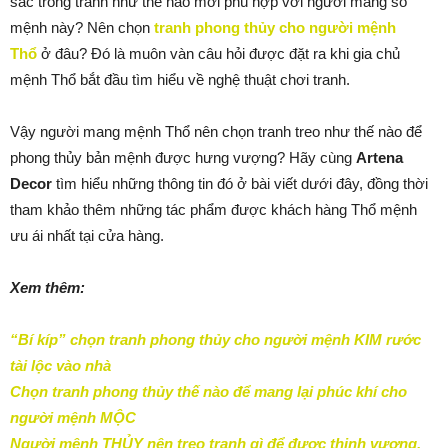
sắc trong tranh như thế nào mới phù hợp với người mang số
mệnh này? Nên chọn
tranh phong thủy cho người mệnh
Thổ
ở đâu? Đó là muôn vàn câu hỏi được đặt ra khi gia chủ
mệnh Thổ bắt đầu tìm hiểu về nghệ thuật chơi tranh.
Vậy người mang mệnh Thổ nên chọn tranh treo như thế nào để
phong thủy bản mệnh được hưng vượng? Hãy cùng
Artena
Decor
tìm hiểu những thông tin đó ở bài viết dưới đây, đồng thời
tham khảo thêm những tác phẩm được khách hàng Thổ mệnh
ưu ái nhất tại cửa hàng.
Xem thêm:
“Bí kíp” chọn tranh phong thủy cho người mệnh KIM rước
tài lộc vào nhà
Chọn tranh phong thủy thế nào để mang lại phúc khí cho
người mệnh MỘC
Người mệnh THỦY nên treo tranh gì để được thịnh vượng,