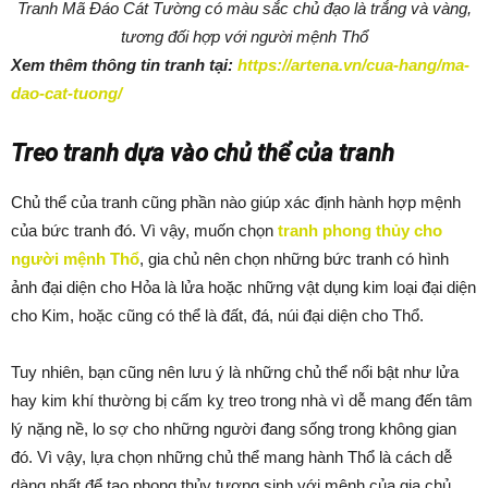
Tranh Mã Đáo Cát Tường có màu sắc chủ đạo là trắng và vàng,
tương đối hợp với người mệnh Thổ
Xem thêm thông tin tranh tại:
https://artena.vn/cua-hang/ma-
dao-cat-tuong/
Treo tranh dựa vào chủ thể của tranh
Chủ thể của tranh cũng phần nào giúp xác định hành hợp mệnh
của bức tranh đó. Vì vậy, muốn chọn
tranh phong thủy cho
người mệnh Thổ
, gia chủ nên chọn những bức tranh có hình
ảnh đại diện cho Hỏa là lửa hoặc những vật dụng kim loại đại diện
cho Kim, hoặc cũng có thể là đất, đá, núi đại diện cho Thổ.
Tuy nhiên, bạn cũng nên lưu ý là những chủ thể nổi bật như lửa
hay kim khí thường bị cấm kỵ treo trong nhà vì dễ mang đến tâm
lý nặng nề, lo sợ cho những người đang sống trong không gian
đó. Vì vậy, lựa chọn những chủ thể mang hành Thổ là cách dễ
dàng nhất để tạo phong thủy tương sinh với mệnh của gia chủ.