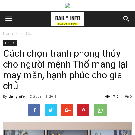
Home
Tin Tức
Tin Tức
Cách chọn tranh phong thủy
cho người mệnh Thổ mang lại
may mắn, hạnh phúc cho gia
chủ
By
dailyinfo
-
October 19, 2019
1747
0