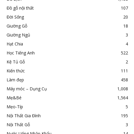
Đồ gỗ nội thất
107
Đời Sống
20
Giường Gỗ
18
Giường Ngủ
3
Hạt Chia
4
Học Tiếng Anh
522
Kệ Tủ Gỗ
2
Kiến thức
111
Làm đẹp
458
Máy móc – Dụng Cụ
1,008
Mẹ&Bé
1,564
Mẹo-Típ
5
Nội Thất Gia Đình
195
Nội Thất Gỗ
3
Nước Uống Nhập Khẩu
14