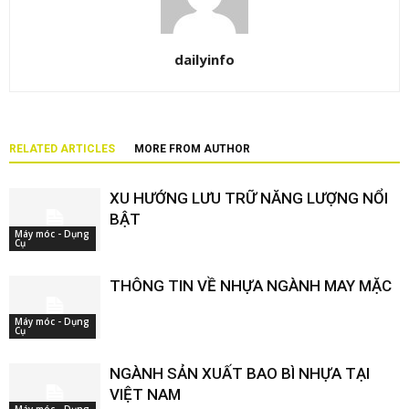
dailyinfo
RELATED ARTICLES
MORE FROM AUTHOR
XU HƯỚNG LƯU TRỮ NĂNG LƯỢNG NỔI
BẬT
Máy móc - Dụng
Cụ
THÔNG TIN VỀ NHỰA NGÀNH MAY MẶC
Máy móc - Dụng
Cụ
NGÀNH SẢN XUẤT BAO BÌ NHỰA TẠI
VIỆT NAM