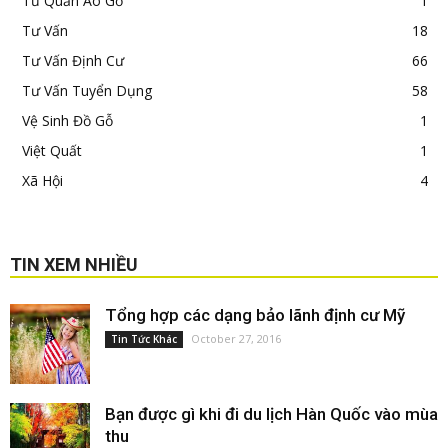
Tủ Quần Áo Gỗ
1
Tư Vấn
18
Tư Vấn Định Cư
66
Tư Vấn Tuyển Dụng
58
Vệ Sinh Đồ Gỗ
1
Việt Quất
1
Xã Hội
4
TIN XEM NHIỀU
Tổng hợp các dạng bảo lãnh định cư Mỹ
October 27, 2016
Tin Tức Khác
Bạn được gì khi đi du lịch Hàn Quốc vào mùa
thu