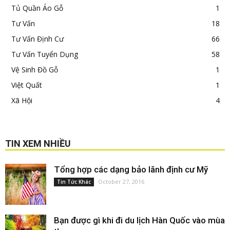
Tủ Quần Áo Gỗ
1
Tư Vấn
18
Tư Vấn Định Cư
66
Tư Vấn Tuyển Dụng
58
Vệ Sinh Đồ Gỗ
1
Việt Quất
1
Xã Hội
4
TIN XEM NHIỀU
Tổng hợp các dạng bảo lãnh định cư Mỹ
October 27, 2016
Tin Tức Khác
Bạn được gì khi đi du lịch Hàn Quốc vào mùa