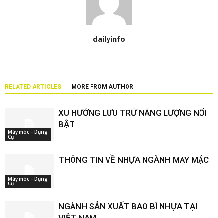
dailyinfo
RELATED ARTICLES
MORE FROM AUTHOR
XU HƯỚNG LƯU TRỮ NĂNG LƯỢNG NỔI
BẬT
Máy móc - Dụng
Cụ
THÔNG TIN VỀ NHỰA NGÀNH MAY MẶC
Máy móc - Dụng
Cụ
NGÀNH SẢN XUẤT BAO BÌ NHỰA TẠI
VIỆT NAM