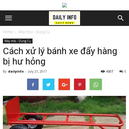
Home
Máy móc - Dụng Cụ
Máy móc - Dụng Cụ
Cách xử lý bánh xe đẩy hàng
bị hư hỏng
By
dailyinfo
-
July 21, 2017
4307
0