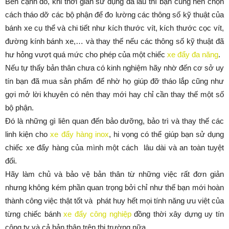
Bên cạnh đó, khi thời gian sử dụng đã lâu thì bạn cũng nên chọn
cách tháo dỡ các bộ phận để đo lường các thông số kỹ thuật của
bánh xe cụ thể và chi tiết như kích thước vít, kích thước cọc vít,
đường kính bánh xe,… và thay thế nếu các thông số kỹ thuật đã
hư hỏng vượt quá mức cho phép của một chiếc
xe đẩy đa năng
.
Nếu tự thấy bản thân chưa có kinh nghiệm hãy nhờ đến cơ sở uy
tín bạn đã mua sản phẩm để nhờ họ giúp đỡ tháo lắp cũng như
gợi mở lời khuyên có nên thay mới hay chỉ cần thay thế một số
bộ phận.
Đó là những gì liên quan đến bảo dưỡng, bảo trì và thay thế các
linh kiện cho
xe đẩy hàng inox
, hi vọng có thể giúp bạn sử dụng
chiếc xe đẩy hàng của mình một cách lâu dài và an toàn tuyệt
đối.
Hãy làm chủ và bảo vệ bản thân từ những việc rất đơn giản
nhưng không kém phần quan trọng bởi chỉ như thế bạn mới hoàn
thành công việc thật tốt và phát huy hết mọi tính năng ưu việt của
từng chiếc bánh
xe đẩy công nghiệp
đồng thời xây dựng uy tín
công ty và cả bản thân trên thị trường nữa.