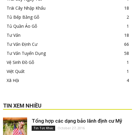
Trái Cây Nhập Khẩu
18
Tủ Bếp Bằng Gỗ
2
Tủ Quần Áo Gỗ
1
Tư Vấn
18
Tư Vấn Định Cư
66
Tư Vấn Tuyển Dụng
58
Vệ Sinh Đồ Gỗ
1
Việt Quất
1
Xã Hội
4
TIN XEM NHIỀU
Tổng hợp các dạng bảo lãnh định cư Mỹ
October 27, 2016
Tin Tức Khác