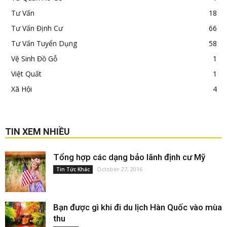
Tư Vấn
18
Tư Vấn Định Cư
66
Tư Vấn Tuyển Dụng
58
Vệ Sinh Đồ Gỗ
1
Việt Quất
1
Xã Hội
4
TIN XEM NHIỀU
Tổng hợp các dạng bảo lãnh định cư Mỹ
October 27, 2016
Tin Tức Khác
Bạn được gì khi đi du lịch Hàn Quốc vào mùa
thu