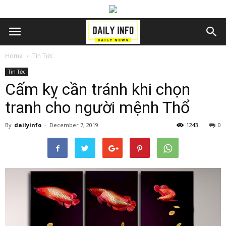
Home
Tin Tức
Tin Tức
Cấm kỵ cần tránh khi chọn
tranh cho người mệnh Thổ
By
dailyinfo
-
December 7, 2019
1243
0