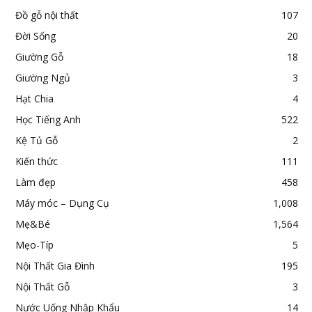
Đồ gỗ nội thất
107
Đời Sống
20
Giường Gỗ
18
Giường Ngủ
3
Hạt Chia
4
Học Tiếng Anh
522
Kệ Tủ Gỗ
2
Kiến thức
111
Làm đẹp
458
Máy móc – Dụng Cụ
1,008
Mẹ&Bé
1,564
Mẹo-Típ
5
Nội Thất Gia Đình
195
Nội Thất Gỗ
3
Nước Uống Nhập Khẩu
14