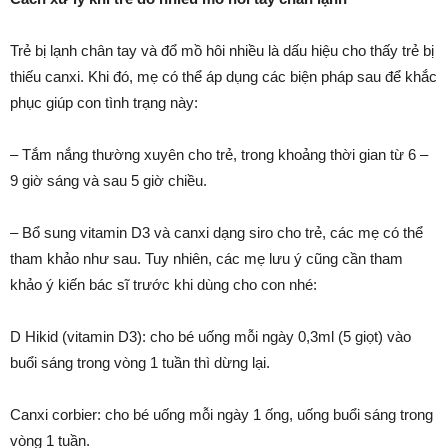
Trẻ bị lạnh chân tay và đổ mồ hôi nhiều là dấu hiệu cho thấy trẻ bị
thiếu canxi. Khi đó, mẹ có thể áp dụng các biện pháp sau để khắc
phục giúp con tình trạng này:
– Tắm nắng thường xuyên cho trẻ, trong khoảng thời gian từ 6 –
9 giờ sáng và sau 5 giờ chiều.
– Bổ sung vitamin D3 và canxi dạng siro cho trẻ, các mẹ có thể
tham khảo như sau. Tuy nhiên, các mẹ lưu ý cũng cần tham
khảo ý kiến bác sĩ trước khi dùng cho con nhé:
D Hikid (vitamin D3): cho bé uống mỗi ngày 0,3ml (5 giọt) vào
buổi sáng trong vòng 1 tuần thì dừng lại.
Canxi corbier: cho bé uống mỗi ngày 1 ống, uống buổi sáng trong
vòng 1 tuần.