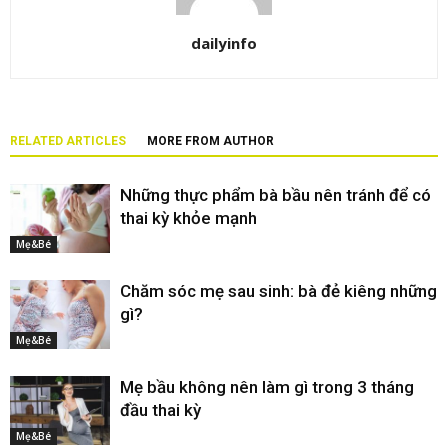
dailyinfo
RELATED ARTICLES
MORE FROM AUTHOR
Những thực phẩm bà bầu nên tránh để có
thai kỳ khỏe mạnh
Mẹ&Bé
Chăm sóc mẹ sau sinh: bà đẻ kiêng những
gì?
Mẹ&Bé
Mẹ bầu không nên làm gì trong 3 tháng
đầu thai kỳ
Mẹ&Bé