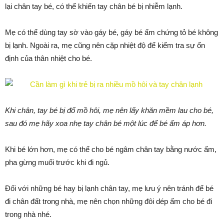
lại chân tay bé, có thể khiến tay chân bé bị nhiễm lạnh.
Mẹ có thể dùng tay sờ vào gáy bé, gáy bé ấm chứng tỏ bé không
bị lạnh. Ngoài ra, mẹ cũng nên cặp nhiệt độ để kiểm tra sự ổn
định của thân nhiệt cho bé.
Khi chân, tay bé bị đổ mồ hôi, mẹ nên lấy khăn mềm lau cho bé,
sau đó mẹ hãy xoa nhẹ tay chân bé một lúc để bé ấm áp hơn.
Khi bé lớn hơn, mẹ có thể cho bé ngâm chân tay bằng nước ấm,
pha gừng muối trước khi đi ngủ.
Đối với những bé hay bị lạnh chân tay, mẹ lưu ý nên tránh để bé
đi chân đất trong nhà, mẹ nên chọn những đôi dép ấm cho bé đi
trong nhà nhé.