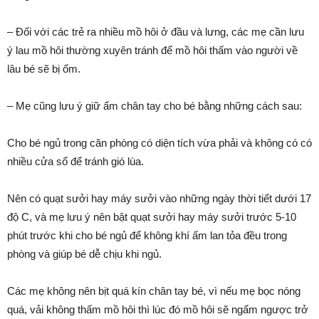
– Đối với các trẻ ra nhiều mồ hôi ở đầu và lưng, các mẹ cần lưu
ý lau mồ hôi thường xuyên tránh để mồ hôi thấm vào người về
lâu bé sẽ bị ốm.
– Mẹ cũng lưu ý giữ ấm chân tay cho bé bằng những cách sau:
Cho bé ngủ trong căn phòng có diện tích vừa phải và không có có
nhiều cửa sổ để tránh gió lùa.
Nên có quạt sưởi hay máy sưởi vào những ngày thời tiết dưới 17
độ C, và mẹ lưu ý nên bật quạt sưởi hay máy sưởi trước 5-10
phút trước khi cho bé ngủ để không khí ấm lan tỏa đều trong
phòng và giúp bé dễ chịu khi ngủ.
Các mẹ không nên bịt quá kín chân tay bé, vì nếu mẹ bọc nóng
quá, vải không thấm mồ hôi thì lúc đó mồ hôi sẽ ngấm ngược trở