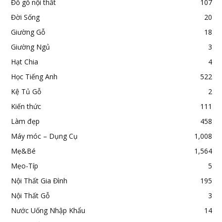
Đồ gỗ nội thất
107
Đời Sống
20
Giường Gỗ
18
Giường Ngủ
3
Hạt Chia
4
Học Tiếng Anh
522
Kệ Tủ Gỗ
2
Kiến thức
111
Làm đẹp
458
Máy móc – Dụng Cụ
1,008
Mẹ&Bé
1,564
Mẹo-Típ
5
Nội Thất Gia Đình
195
Nội Thất Gỗ
3
Nước Uống Nhập Khẩu
14