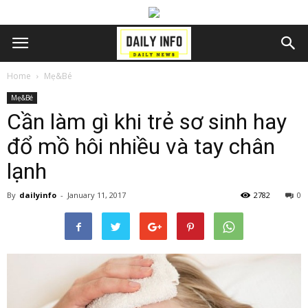
Home
Mẹ&Bé
Mẹ&Bé
Cần làm gì khi trẻ sơ sinh hay
đổ mồ hôi nhiều và tay chân
lạnh
By
dailyinfo
-
January 11, 2017
2782
0