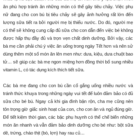
ăn phù hợp tránh ăn những món có thể gây tiêu chảy. Việc phụ
nữ đang cho con bú bị tiêu chảy sẽ gây ảnh hưởng rất lớn đến
lượng sữa tiết ra bởi người mẹ bị thiếu nước. Do đó, người mẹ
có thể sẽ không cung cấp đủ sữa cho con dẫn đến việc bé không
được hấp thụ đầy đủ và trọn vẹn chất dinh dưỡng. Bởi vậy, các
bà mẹ cần phải chú ý việc ăn uống trong ngày Tết hơn và nên sử
dùng thêm một số món ăn lên men như: dưa, kiệu, dưa chuột bao
tử… sẽ giúp các bà mẹ ngon miệng hơn đồng thời bổ sung nhiều
vitamin L, có tác dụng kích thích tiết sữa.
Các bà mẹ đang cho con bú cần cố gắng uống nhiều nước và
tránh thức khuya trong những ngày vui tết để luôn đảm bảo có đủ
sữa cho bé bú. Ngay cả khi gia đình bận rộn, cha mẹ cũng nên
tôn trọng giờ giấc sinh hoạt của con, cho con ăn và ngủ đúng giờ.
Để tiết kiệm thời gian, các bậc phụ huynh có thể chế biến những
món ăn nhanh và vẫn đảm bảo dinh dưỡng cho bé như: bột sữa
dê, trứng, cháo thịt (bò, lợn) hay rau củ…