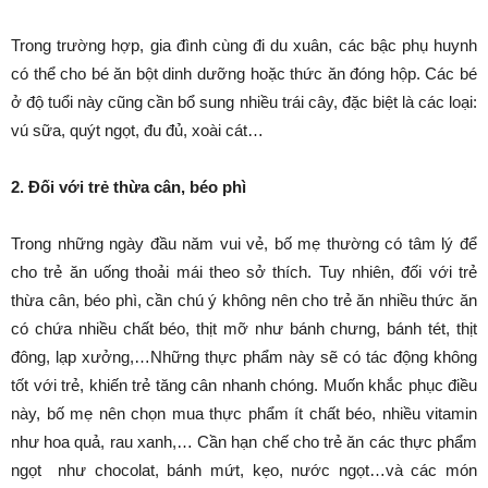
Trong trường hợp, gia đình cùng đi du xuân, các bậc phụ huynh
có thể cho bé ăn bột dinh dưỡng hoặc thức ăn đóng hộp. Các bé
ở độ tuổi này cũng cần bổ sung nhiều trái cây, đặc biệt là các loại:
vú sữa, quýt ngọt, đu đủ, xoài cát…
2. Đối với trẻ thừa cân, béo phì
Trong những ngày đầu năm vui vẻ, bố mẹ thường có tâm lý để
cho trẻ ăn uống thoải mái theo sở thích. Tuy nhiên, đối với trẻ
thừa cân, béo phì, cần chú ý không nên cho trẻ ăn nhiều thức ăn
có chứa nhiều chất béo, thịt mỡ như bánh chưng, bánh tét, thịt
đông, lạp xưởng,…Những thực phẩm này sẽ có tác động không
tốt với trẻ, khiến trẻ tăng cân nhanh chóng. Muốn khắc phục điều
này, bố mẹ nên chọn mua thực phẩm ít chất béo, nhiều vitamin
như hoa quả, rau xanh,… Cần hạn chế cho trẻ ăn các thực phẩm
ngọt như chocolat, bánh mứt, kẹo, nước ngọt…và các món