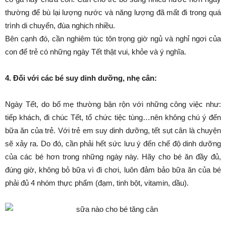
thường để bù lại lượng nước và năng lượng đã mất đi trong quá
trình di chuyển, đùa nghịch nhiều.
Bên cạnh đó, cần nghiêm túc tôn trọng giờ ngủ và nghỉ ngơi của
con để trẻ có những ngày Tết thật vui, khỏe và ý nghĩa.
4. Đối với các bé suy dinh dưỡng, nhẹ cân:
Ngày Tết, do bố mẹ thường bận rộn với những công việc như:
tiếp khách, đi chúc Tết, tổ chức tiệc tùng…nên không chú ý đến
bữa ăn của trẻ. Với trẻ em suy dinh dưỡng, tết sụt cân là chuyện
sẽ xảy ra. Do đó, cần phải hết sức lưu ý đến chế độ dinh dưỡng
của các bé hơn trong những ngày này. Hãy cho bé ăn đầy đủ,
đúng giờ, không bỏ bữa vì đi chơi, luôn đảm bảo bữa ăn của bé
phải đủ 4 nhóm thực phẩm (đạm, tinh bột, vitamin, dầu).