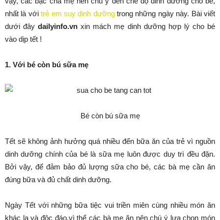
vậy, các bậc cha mẹ nên chú ý đến chế độ dinh dưỡng cho bé,
nhất là với
trẻ em suy dinh dưỡng
trong những ngày này. Bài viết
dưới đây
dailyinfo.vn
xin mách mẹ dinh dưỡng hợp lý cho bé
vào dịp tết !
1. Với bé còn bú sữa mẹ
Bé còn bú sữa mẹ
Tết sẽ không ảnh hưởng quá nhiều đến bữa ăn của trẻ vì nguồn
dinh dưỡng chính của bé là sữa mẹ luôn được duy trì đều đặn.
Bởi vậy, để đảm bảo đủ lượng sữa cho bé, các bà mẹ cần ăn
đúng bữa và đủ chất dinh dưỡng.
Ngày Tết với những bữa tiệc vui triền miên cùng nhiều món ăn
khác lạ và độc đáo,vì thế các bà mẹ ăn nên chú ý lựa chọn món