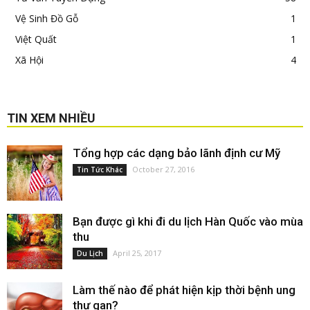
Vệ Sinh Đồ Gỗ
1
Việt Quất
1
Xã Hội
4
TIN XEM NHIỀU
Tổng hợp các dạng bảo lãnh định cư Mỹ
October 27, 2016
Tin Tức Khác
Bạn được gì khi đi du lịch Hàn Quốc vào mùa
thu
April 25, 2017
Du Lịch
Làm thế nào để phát hiện kịp thời bệnh ung
thư gan?