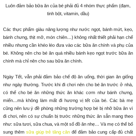
Luôn đảm bảo bữa ăn của bé phải đủ 4 nhóm thực phẩm (đạm,
tinh bột, vitamin, dầu)
Các thực phẩm giàu năng lượng như nước ngọt, bánh mứt, kẹo,
bánh chưng, thịt mỡ, món chiên…) không nhất thiết phải hạn chế
nhiều nhưng cần khéo léo đưa vào các bữa ăn chính và phụ của
bé. Không nên cho bé ăn quá nhiều bánh kẹo ngọt trước bữa ăn
chính mà chỉ nên cho sau bữa ăn chính.
Ngày Tết, vẫn phải đảm bảo chế độ ăn uống, thời gian ăn giống
như ngày thường. Trước khi đi chơi nên cho bé ăn trước ở nhà,
có thể cho bé ăn những thức ăn khác cơm như bánh chưng,
miến…mà không làm mất đi hương vị tết của bé. Các bà mẹ
cũng nên lưu ý đề phòng những trường hợp bé bị nhỡ bữa ăn vì
đi chơi, nên có sự chuẩn bị trước những thức ăn sẵn mang theo
như: sữa tươi, sữa chua, và một số đồ ăn nhẹ… Và mẹ có thể bổ
sung thêm
sữa giúp trẻ tăng cân
để đảm bảo cung cấp đủ chất