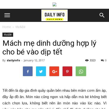
Home
Mẹ&Bé
Mẹ&Bé
Mách mẹ dinh dưỡng hợp lý
cho bé vào dịp tết
By
dailyinfo
-
January 12, 2017
3323
0
Tết đến là dịp gia đình quây quần bên nhau bên mâm cơm ấm áp,
đầy ắp đồ ăn. Món nào cũng ngon và hấp dẫn mà bé không biết
cách chọn lựa, không biết nên ăn món nào vào lúc nào. Vì